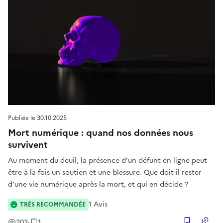
Publiée le
30.10.2025
Mort numérique : quand nos données nous
survivent
Au moment du deuil, la présence d’un défunt en ligne peut
être à la fois un soutien et une blessure. Que doit-il rester
d’une vie numérique après la mort, et qui en décide ?
1
Avis
TRÈS RECOMMANDÉE
Vues
Enregistrement
202
·
1