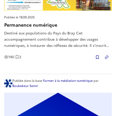
Publiée le
18.09.2025
Permanence numérique
Destiné aux populations du Pays du Bray Cet
accompagnement contribue à développer des usages
numériques, à instaurer des réflexes de sécurité. Il s’inscrit
dans une démarche d’accompagnement et de montée en
Vues
Enregistrement
s
140
·
2
compétences.
Copier
Publiée
dans la base
Former à la médiation numérique
par
Boubekeur Semri