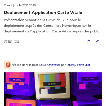
Mise à jour le
27.11.2025
Déploiement Application Carte Vitale
Présentation venant de la CPAM de l'Ain pour le
déploiement auprès des Conseillers Numériques sur le
déploiement de l'application Carte Vitale auprès des publics
rencontrés lors d'ateliers.
Vues
Enregistrement
s
181
·
3
Copier
Publiée
dans la base
Les e-novateurs
par
Jérémy Pastouret