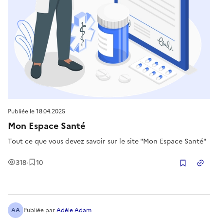
Publiée le
18.04.2025
Mon Espace Santé
Tout ce que vous devez savoir sur le site "Mon Espace Santé"
Vues
Enregistrement
s
318
·
10
Copier
AA
Publiée
par
Adèle Adam