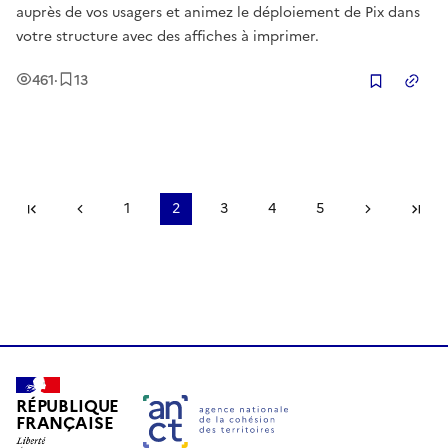
auprès de vos usagers et animez le déploiement de Pix dans
votre structure avec des affiches à imprimer.
Vues
Enregistrement
s
461
·
13
Copier
Première page
Page précédente
1
2
3
4
5
Page suiv
De
RÉPUBLIQUE
FRANÇAISE