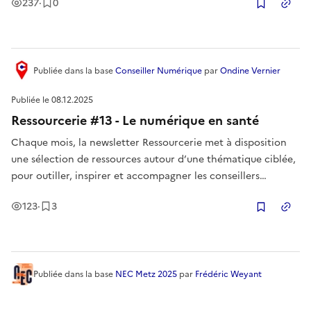
Vues
Enregistrement
s
237
·
0
Copier
Publiée
dans la base
Conseiller Numérique
par
Ondine Vernier
Publiée le
08.12.2025
Ressourcerie #13 - Le numérique en santé
Chaque mois, la newsletter Ressourcerie met à disposition
une sélection de ressources autour d’une thématique ciblée,
pour outiller, inspirer et accompagner les conseillers
numériques dans leurs missions au quotidien. Au programme
Vues
Enregistrement
s
123
·
3
de ce mois-ci : le numérique en santé
Copier
Publiée
dans la base
NEC Metz 2025
par
Frédéric Weyant