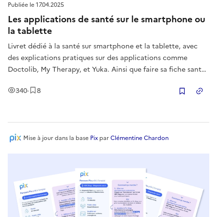
Publiée le
17.04.2025
Les applications de santé sur le smartphone ou
la tablette
Livret dédié à la santé sur smartphone et la tablette, avec
des explications pratiques sur des applications comme
Doctolib, My Therapy, et Yuka. Ainsi que faire sa fiche santé
urgence sur le smartphone.
Vues
Enregistrement
s
340
·
8
Copier
Mise à jour
dans la base
Pix
par
Clémentine Chardon