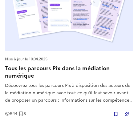
Mise à jour le
10.04.2025
Tous les parcours Pix dans la médiation
numérique
Découvrez tous les parcours Pix à disposition des acteurs de
la médiation numérique avec tout ce qu'il faut savoir avant
de proposer un parcours : informations sur les compétences
numériques testées, tuto, conseils...
Vues
Enregistrement
s
544
·
5
Copier