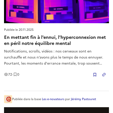
Publiée le
20.11.2025
En mettant fin à l'ennui, l'hyperconnexion met
en péril notre équilibre mental
Notifications, scrolls, vidéos : nos cerveaux sont en
surchauffe et nous n’avons plus le temps de nous ennuyer.
Pourtant, les moments d'errance mentale, trop souvent
négligés, sont en réalité essentiels à notre construction.
Vues
Enregistrement
s
72
·
0
Copier
Publiée
dans la base
Les e-novateurs
par
Jérémy Pastouret