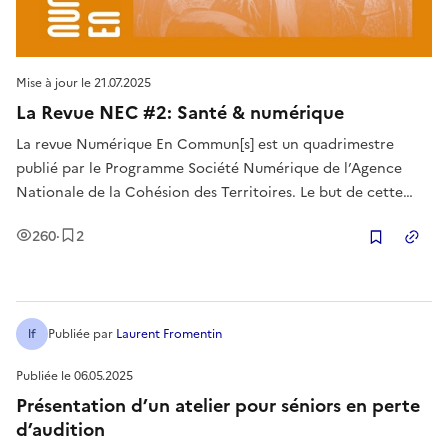
Mise à jour le
21.07.2025
La Revue NEC #2: Santé & numérique
La revue Numérique En Commun[s] est un quadrimestre
publié par le Programme Société Numérique de l’Agence
Nationale de la Cohésion des Territoires. Le but de cette
revue est de décrypter les enjeux, documenter les bonnes
Vues
Enregistrement
s
260
·
2
pratiques des territoires français en termes de numérique
Copier
d’intérêt général, éc
lf
Publiée
par
Laurent Fromentin
Publiée le
06.05.2025
Présentation d’un atelier pour séniors en perte
d’audition