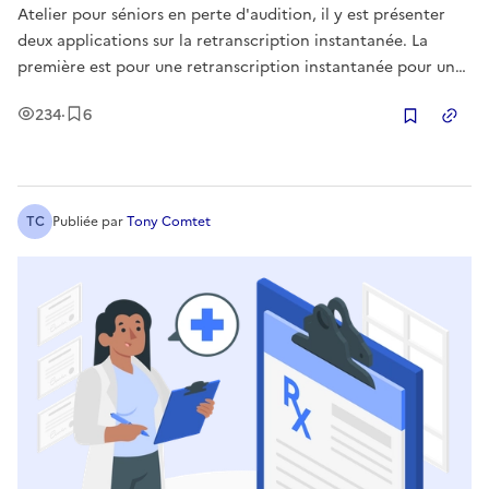
Atelier pour séniors en perte d'audition, il y est présenter
deux applications sur la retranscription instantanée. La
première est pour une retranscription instantanée pour un
dialogue en tête à tête et la seconde pour une
Vues
Enregistrement
s
234
·
6
retranscription instantanée pour une conversation
Copier
téléphonique.
TC
Publiée
par
Tony Comtet