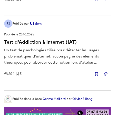
Copier
FS
Publiée
par
F. Salem
Publiée le
23.10.2025
Test d'Addiction à Internet (IAT)
Un test de psychologie utilisé pour détecter les usages
problématiques d'internet, accompagné des éléments
théoriques pour aborder cette notion lors d'ateliers
numériques.
Vues
Enregistrement
s
294
·
5
Copier
Publiée
dans la base
Centre Maillard
par
Olivier Billong