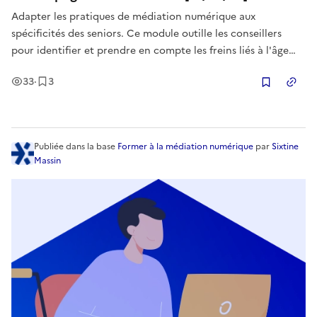
Adapter les pratiques de médiation numérique aux
spécificités des seniors. Ce module outille les conseillers
pour identifier et prendre en compte les freins liés à l'âge
(cognitifs, moteurs, psychologiques). L'objectif est de
Vues
Enregistrement
s
33
·
3
maîtriser les approches pédagogiques, les outils de
Copier
compensation et les st
Publiée
dans la base
Former à la médiation numérique
par
Sixtine
Massin