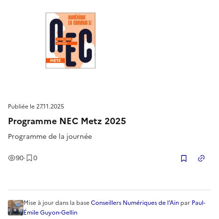
Publiée le
27.11.2025
Programme NEC Metz 2025
Programme de la journée
Vues
Enregistrement
s
90
·
0
Copier
Mise à jour
dans la base
Conseillers Numériques de l'Ain
par
Paul-
Émile Guyon-Gellin