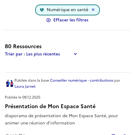
Numérique en santé
Effacer les filtres
Les résultats ont été mis à jour.
80
ressource
s
trouvée
s
.
80
Ressource
s
Trier par :
Publiée
dans la base
Conseiller numérique - contributions
par
Laura Jarnet
Publiée le
09.12.2025
Présentation de Mon Espace Santé
diaporama de présentation de Mon Espace Santé, pour
animer une réunion d'information