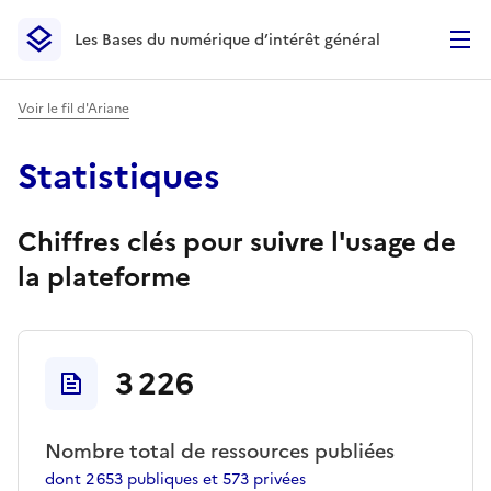
Les Bases du numérique d’intérêt général
- Retour à l’accueil
Les Bases du numérique d’intérêt général
- Retour à la p
Voir le fil d'Ariane
Statistiques
Chiffres clés pour suivre l'usage de
la plateforme
3 226
Nombre total de ressources publiées
dont
2 653
publiques et
573
privées