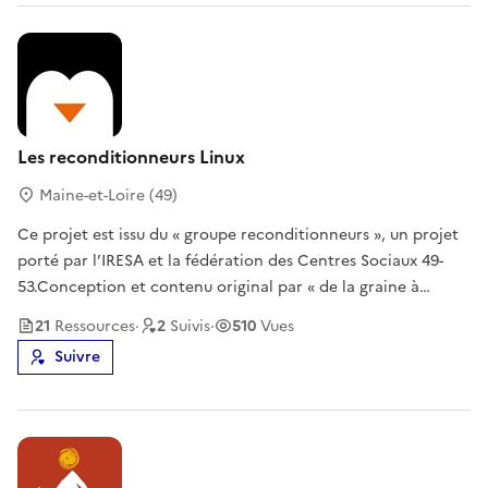
Les reconditionneurs Linux
Maine-et-Loire (49)
Ce projet est issu du « groupe reconditionneurs », un projet
porté par l’IRESA et la fédération des Centres Sociaux 49-
53.Conception et contenu original par « de la graine à
l'humus ».Plus de fiches en licence CC0 sur le site www.ordi-
21
Ressource
s
·
2
Suivi
s
·
510
Vues
circulaire.org
Suivre