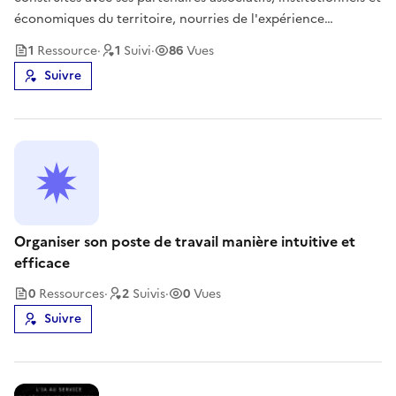
économiques du territoire, nourries de l'expérience
concrète du terrain. Convaincus que l'inclusion numérique
1
Ressource
·
1
Suivi
·
86
Vues
se construit collectivement, nous mettons ces outils en
Suivre
commun pour que
Organiser son poste de travail manière intuitive et
efficace
0
Ressource
s
·
2
Suivi
s
·
0
Vues
Suivre