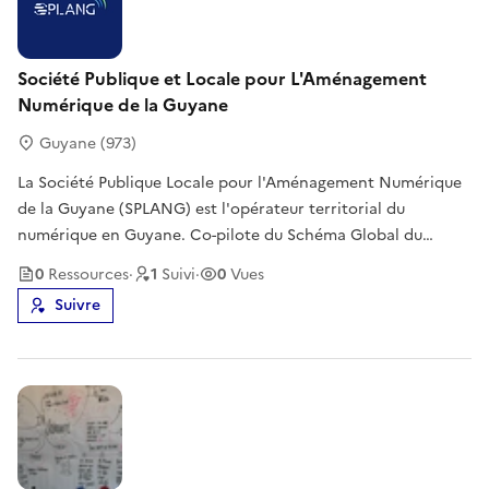
Société Publique et Locale pour L'Aménagement
Numérique de la Guyane
Guyane (973)
La Société Publique Locale pour l'Aménagement Numérique
de la Guyane (SPLANG) est l'opérateur territorial du
numérique en Guyane. Co-pilote du Schéma Global du
Numérique de la Guyane avec la Collectivité Territoriale de
0
Ressource
s
·
1
Suivi
·
0
Vues
Guyane (CTG), la SPLANG a pour mission d'impulser, de
Suivre
coordonner et d'accompagne