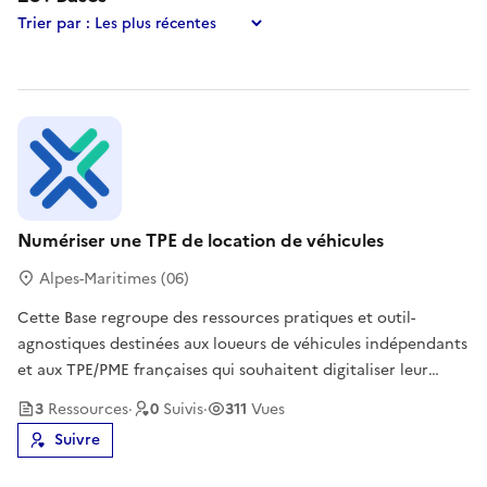
Trier par :
Numériser une TPE de location de véhicules
Alpes-Maritimes (06)
Cette Base regroupe des ressources pratiques et outil-
agnostiques destinées aux loueurs de véhicules indépendants
et aux TPE/PME françaises qui souhaitent digitaliser leur
activité, de la réservation à la facturation.On y trouve :- un
3
Ressource
s
·
0
Suivi
s
·
311
Vues
guide de numérisation pas à pas (cartographie du cycle de
Suivre
locatio