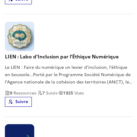
LIEN : Labo d'Inclusion par l'Éthique Numérique
Le LIEN : Faire du numérique un levier d’inclusion, l’éthique
en boussole...Porté par le Programme Société Numérique de
l’Agence nationale de la cohésion des territoires (ANCT), le
Labo d’Inclusion par l’Éthique Numérique (LIEN) n’est pas
9
Ressource
s
·
7
Suivi
s
·
1 925
Vues
qu’un acronyme bien trouvé ; c’est le trait d’union indispens
Suivre