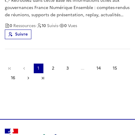
👉 Retrouvez dans cette Base les informations utiles aux
gouvernances France Numérique Ensemble : comptes-rendus
de réunions, supports de présentation, replay, actualités
relatives à la politique d'inclusion numérique, ...📌 Cette Base
0
Ressource
s
·
10
Suivi
s
·
0
Vues
est administrée par le Programme Société Numérique de
Suivre
l'ANCT, pi
Première page
Page précédente
1
2
3
...
14
15
16
Page suivante
Dernière page