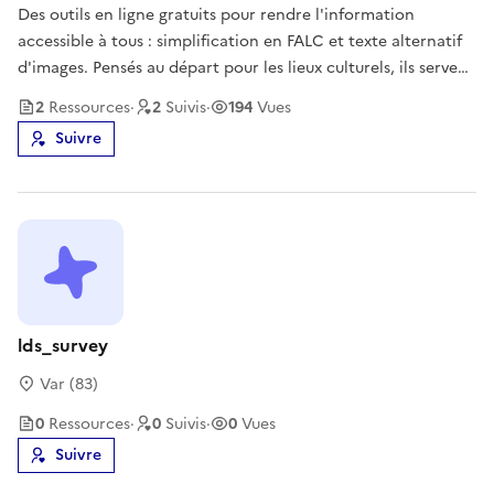
Des outils en ligne gratuits pour rendre l'information
accessible à tous : simplification en FALC et texte alternatif
d'images. Pensés au départ pour les lieux culturels, ils servent
aussi aux collectivités, aux associations et à toute équipe de
2
Ressource
s
·
2
Suivi
s
·
194
Vues
communication. Sans inscription, traitement en Europe,
Suivre
lds_survey
Var (83)
0
Ressource
s
·
0
Suivi
s
·
0
Vues
Suivre