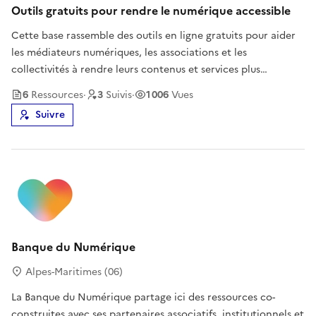
Outils gratuits pour rendre le numérique accessible
Cette base rassemble des outils en ligne gratuits pour aider
les médiateurs numériques, les associations et les
collectivités à rendre leurs contenus et services plus
accessibles aux personnes en situation de handicap. On y
6
Ressource
s
·
3
Suivi
s
·
1 006
Vues
trouve des outils de sensibilisation aux différents handicaps,
Suivre
un simplifica
Banque du Numérique
Alpes-Maritimes (06)
La Banque du Numérique partage ici des ressources co-
construites avec ses partenaires associatifs, institutionnels et