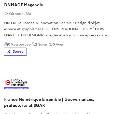
DNMADE Magendie
Gironde (33)
DN MADe Bordeaux Innovation Sociale : Design d’objet,
espace et graphismeLe DIPLÔME NATIONAL DES MÉTIERS
D’ART ET DU DESIGNforme des étudiants concepteurs dans
le champ du design (objet, produit, mobilier, aménagement
0
Ressource
s
·
2
Suivi
s
·
0
Vues
spatial, médiation). La formation s’articule autour de la
Suivre
pratique du projet
France Numérique Ensemble | Gouvernances,
préfectures et SGAR