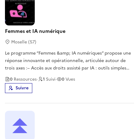
Femmes et IA numérique
Moselle (57)
Le programme “Femmes &amp; IA numériques” propose une
réponse innovante et opérationnelle, articulée autour de
trois axes :– Accès aux droits assisté par IA : outils simples
permettant de comprendre une démarche, rédiger un
0
Ressource
s
·
1
Suivi
·
0
Vues
courrier, préparer un entretien administratif ou sécuriser un
Suivre
parcours. – I