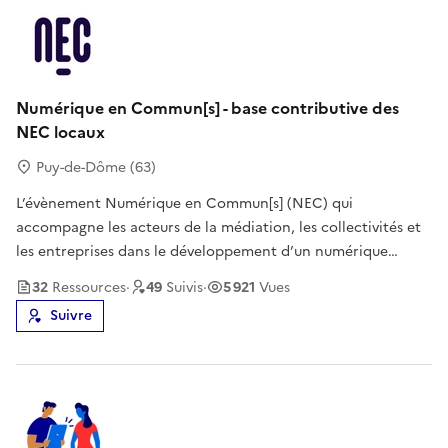
Numérique en Commun[s] - base contributive des
NEC locaux
Puy-de-Dôme (63)
L’évènement Numérique en Commun[s] (NEC) qui
accompagne les acteurs de la médiation, les collectivités et
les entreprises dans le développement d’un numérique
d’intérêt général inclusif, éthique et durable n’est pas qu’un
32
Ressource
s
·
49
Suivi
s
·
5 921
Vues
évènement national. C’est aussi un dispositif ouvert à toutes
Suivre
et tous mobilisa