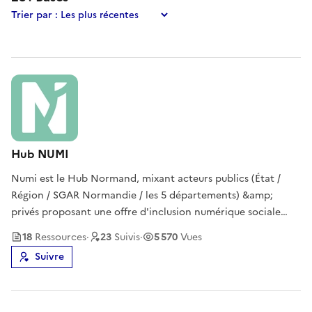
Trier par :
Hub NUMI
Numi est le Hub Normand, mixant acteurs publics (État /
Région / SGAR Normandie / les 5 départements) &amp;
privés proposant une offre d'inclusion numérique sociale
solidaire. L'objectif ? S'appuyer sur des acteurs de terrains
18
Ressource
s
·
23
Suivi
s
·
5 570
Vues
locaux pour proposer une offre de service hybride. Conçu et
Suivre
pensé pour s'