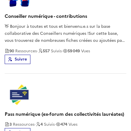
Conseiller numérique - contributions
👋 Bonjour à toutes et tous et bienvenu.e.s sur la base
collaborative des Conseillers numériques !Sur cette base,
vous trouverez de nombreuses fiches créées ou ajoutées par
des conseillers numériques.🤝 Cet espace se veut collaboratif
90
Ressource
s
·
557
Suivi
s
·
59 049
Vues
: chacun.e est libre d'y ajouter les fiches qu'il ou elle a créée
Suivre
Pass numérique (ex-forum des collectivités lauréates)
3
Ressource
s
·
4
Suivi
s
·
474
Vues