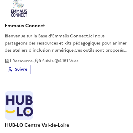
Emmaüs Connect
Bienvenue sur la Base d'Emmaüs Connect.Ici nous
partageons des ressources et kits pédagogiques pour animer
des ateliers d'inclusion numérique.Ces outils sont proposés
sous licence Creative Commons BY NC SA : elles sont
1
Ressource
·
9
Suivi
s
·
4 181
Vues
librement utilisables, modifiables et diffusables pour un
Suivre
usage non-commercial, à
HUB-LO Centre Val-de-Loire