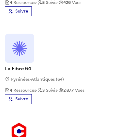
4
Ressource
s
·
5
Suivi
s
·
426
Vues
Suivre
La Fibre 64
Pyrénées-Atlantiques (64)
4
Ressource
s
·
3
Suivi
s
·
2 877
Vues
Suivre