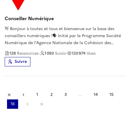
Conseiller Numérique
👋 Bonjour à toutes et tous et bienvenue sur la base des
conseillers numériques !🗣 Initié par le Programme Société
Numérique de l’Agence Nationale de la Cohésion des
Territoires (ANCT), le dispositif Conseiller numérique vise à
128
Ressource
s
·
1 093
Suivi
s
·
120 974
Vues
recruter, former et déployer 4 000 professionnels de la
Suivre
médiation numér
Première page
Page précédente
1
2
3
...
14
15
16
Page suivante
Dernière page