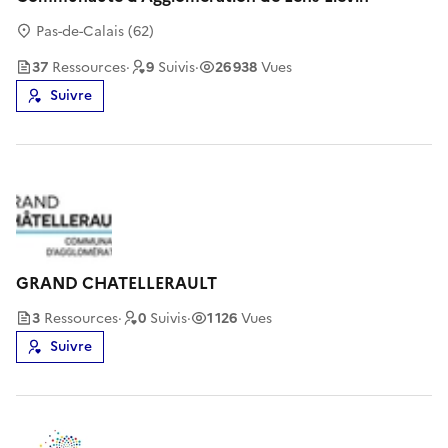
Pas-de-Calais (62)
37
Ressource
s
·
9
Suivi
s
·
26 938
Vues
Suivre
GRAND CHATELLERAULT
3
Ressource
s
·
0
Suivi
s
·
1 126
Vues
Suivre