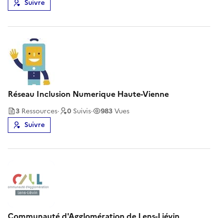
Suivre
Réseau Inclusion Numerique Haute-Vienne
3
Ressource
s
·
0
Suivi
s
·
983
Vues
Suivre
Communauté d'Agglomération de Lens-Liévin