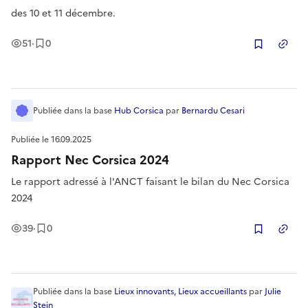
des 10 et 11 décembre.
Vues
Enregistrement
s
51
·
0
Copier
Publiée
dans la base
Hub Corsica
par
Bernardu Cesari
Publiée le
16.09.2025
Rapport Nec Corsica 2024
Le rapport adressé à l'ANCT faisant le bilan du Nec Corsica
2024
Vues
Enregistrement
s
39
·
0
Copier
Publiée
dans la base
Lieux innovants, Lieux accueillants
par
Julie
Stein