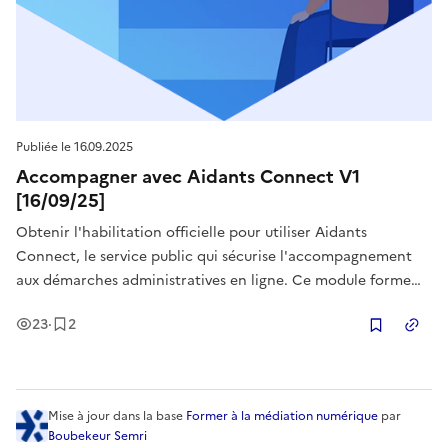
Publiée le
16.09.2025
Accompagner avec Aidants Connect V1
[16/09/25]
Obtenir l'habilitation officielle pour utiliser Aidants
Connect, le service public qui sécurise l'accompagnement
aux démarches administratives en ligne. Ce module forme
les professionnels à réaliser des démarches pour le compte
Vues
Enregistrement
s
23
·
2
d'un usager dans un cadre légal et transparent. L'objectif est
Copier
de maîtri
Mise à jour
dans la base
Former à la médiation numérique
par
Boubekeur Semri