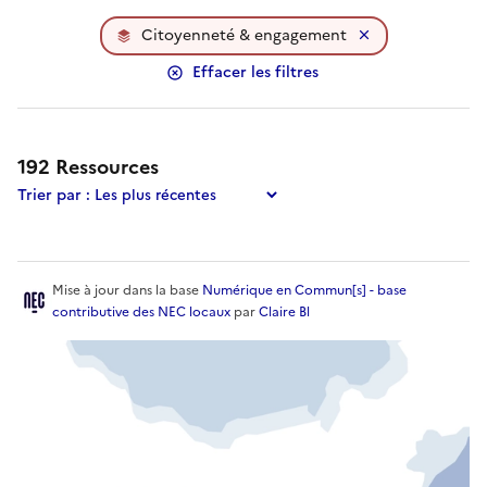
Citoyenneté & engagement
Effacer les filtres
Les résultats ont été mis à jour.
192
ressource
s
trouvée
s
.
192
Ressource
s
Trier par :
Mise à jour
dans la base
Numérique en Commun[s] - base
contributive des NEC locaux
par
Claire Bl