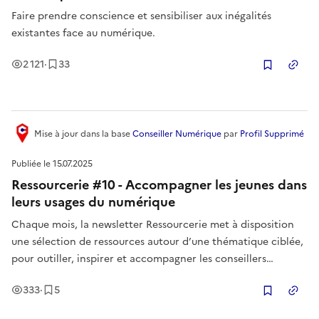
Faire prendre conscience et sensibiliser aux inégalités
existantes face au numérique.
Vues
Enregistrement
s
2 121
·
33
Copier
Mise à jour
dans la base
Conseiller Numérique
par
Profil Supprimé
Publiée le
15.07.2025
Ressourcerie #10 - Accompagner les jeunes dans
leurs usages du numérique
Chaque mois, la newsletter Ressourcerie met à disposition
une sélection de ressources autour d’une thématique ciblée,
pour outiller, inspirer et accompagner les conseillers
numériques dans leurs missions au quotidien. Au programme
Vues
Enregistrement
s
333
·
5
de ce mois-ci : Accompagner les jeunes dans leurs usages du
Copier
numérique