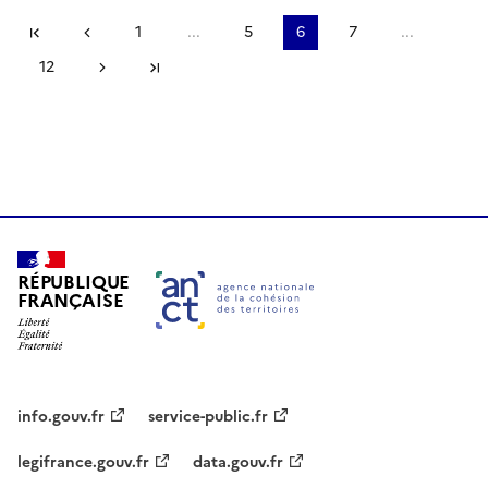
Première page
Page précédente
1
...
5
6
7
...
12
Page suivante
Dernière page
RÉPUBLIQUE
FRANÇAISE
info.gouv.fr
service-public.fr
legifrance.gouv.fr
data.gouv.fr