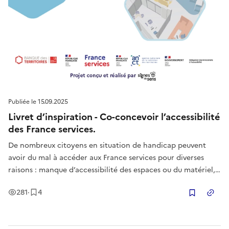
Publiée le
15.09.2025
Livret d’inspiration - Co-concevoir l’accessibilité
des France services.
De nombreux citoyens en situation de handicap peuvent
avoir du mal à accéder aux France services pour diverses
raisons : manque d’accessibilité des espaces ou du matériel,
illettrisme, manque de compétences numériques,… Suite à ce
Vues
Enregistrement
s
281
·
4
constat, un projet est né pour repenser la conception de
Copier
l’accueil e