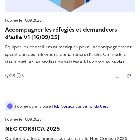
Publiée le
16.09.2025
Accompagner les réfugiés et demandeurs
d’asile V1 [16/09/25]
Équiper les conseillers numériques pour l'accompagnement
spécifique des réfugiés et demandeurs d'asile. Ce module
vise à outiller les professionnels face à la complexité des
démarches administratives et aux barrières linguistiques et
Vues
Enregistrement
s
28
·
3
culturelles. L'objectif est de fournir les repères, les outils et
Copier
Publiée
dans la base
Hub Corsica
par
Bernardu Cesari
Publiée le
16.09.2025
NEC CORSICA 2025
Contiendra les éléments concernant le Nec Corsica 2025