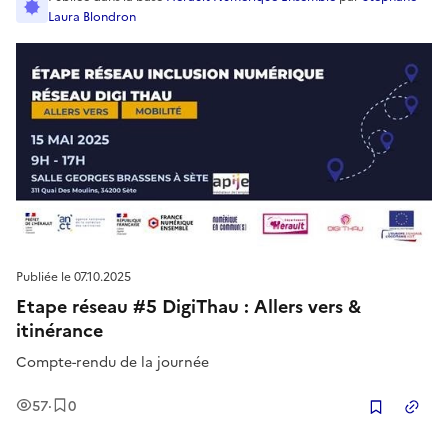
Laura Blondron
Publiée le
07.10.2025
Etape réseau #5 DigiThau : Allers vers &
itinérance
Compte-rendu de la journée
Vues
Enregistrement
s
57
·
0
Copier