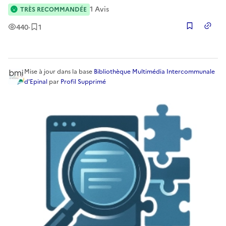
mis en place, la démarche que j'ai initié ainsi que les
1
Avis
TRÈS RECOMMANDÉE
différents outils et ressources que j'ai pu glaner ici ou là pour
met
Vues
Enregistrement
440
·
1
Copier
Mise à jour
dans la base
Bibliothèque Multimédia Intercommunale
d'Epinal
par
Profil Supprimé