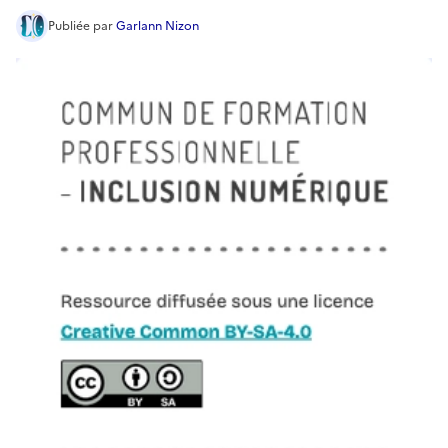
Publiée
par
Garlann Nizon