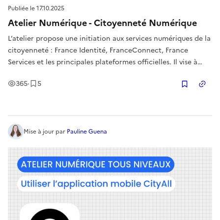
Publiée le
17.10.2025
Atelier Numérique - Citoyenneté Numérique
L’atelier propose une initiation aux services numériques de la
citoyenneté : France Identité, FranceConnect, France
Services et les principales plateformes officielles. Il vise à
accompagner les participants dans la réalisation de leurs
Vues
Enregistrement
s
365
·
5
démarches administratives en ligne et à renforcer leur
Copier
autonomi
Mise à jour
par
Pauline Guena