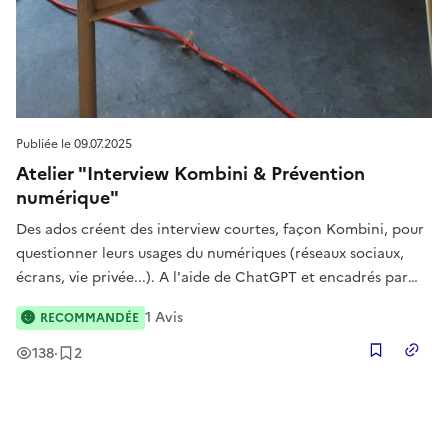
Publiée le
09.07.2025
Atelier "Interview Kombini & Prévention
numérique"
Des ados créent des interview courtes, façon Kombini, pour
questionner leurs usages du numériques (réseaux sociaux,
écrans, vie privée...). A l'aide de ChatGPT et encadrés par
des animateurs, ils imaginent et posent des questions entre
1
Avis
RECOMMANDÉE
pairs. Un format ludique, créatif et percutant qui encourage
l'e
Vues
Enregistrement
s
138
·
2
Copier