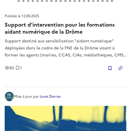
Publiée le
12.09.2025
Support d'intervention pour les formations
aidant numérique de la Drôme
Support destiné aux sensibilisation "aidant numérique"
déployées dans le cadre de la FNE de la Drôme visant à
former les agents (mairies, CCAS, CIAs, médiathèques, CMS)
et travailleurs sociaux du territoire drômois
Vues
Enregistrement
82
·
1
Copier
Mise à jour
par
Louis Derrac