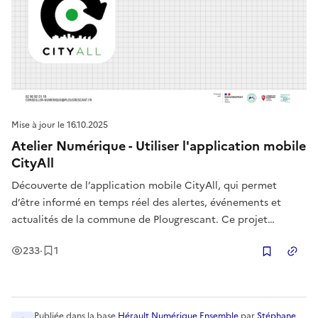
Mise à jour le
16.10.2025
Atelier Numérique - Utiliser l'application mobile
CityAll
Découverte de l’application mobile CityAll, qui permet
d’être informé en temps réel des alertes, événements et
actualités de la commune de Plougrescant. Ce projet
d’inclusion numérique vise à renforcer la communication
Vues
Enregistrement
233
·
1
entre la mairie et les administrés, en facilitant l’accès à
Copier
l’information locale
Publiée
dans la base
Hérault Numérique Ensemble
par
Stéphane