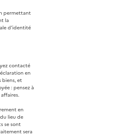
ion permettant
t la
ale d’identité
oyez contacté
éclaration en
 biens, et
oyée : pensez à
affaires.
ièrement en
 du lieu de
ts se sont
traitement sera