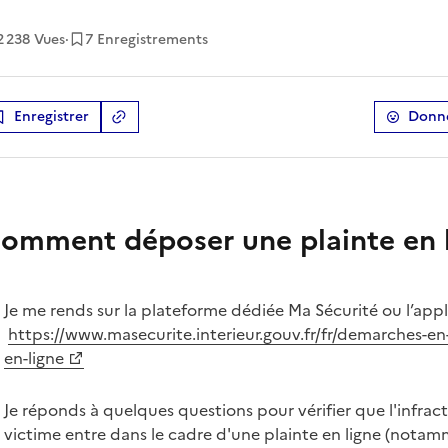
2 238
Vues
·
7 Enregistrements
Enregistrer
Donne
Copier le lien
de la ressource
omment déposer une plainte en l
Je me rends sur la plateforme dédiée Ma Sécurité ou l’appl
https://www.masecurite.interieur.gouv.fr/fr/demarches-en-
en-ligne
Je réponds à quelques questions pour vérifier que l'infract
victime entre dans le cadre d'une plainte en ligne (notam