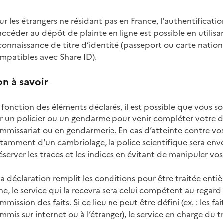
ur les étrangers ne résidant pas en France, l'authentificat
accéder au dépôt de plainte en ligne est possible en utilisan
connaissance de titre d’identité (passeport ou carte nation
mpatibles avec Share ID).
n à savoir
 fonction des éléments déclarés, il est possible que vous s
r un policier ou un gendarme pour venir compléter votre d
mmissariat ou en gendarmerie. En cas d’atteinte contre vos
tamment d'un cambriolage, la police scientifique sera env
éserver les traces et les indices en évitant de manipuler vos 
 la déclaration remplit les conditions pour être traitée ent
gne, le service qui la recevra sera celui compétent au regard
mmission des faits. Si ce lieu ne peut être défini (ex. : les fai
mmis sur internet ou à l’étranger), le service en charge du 