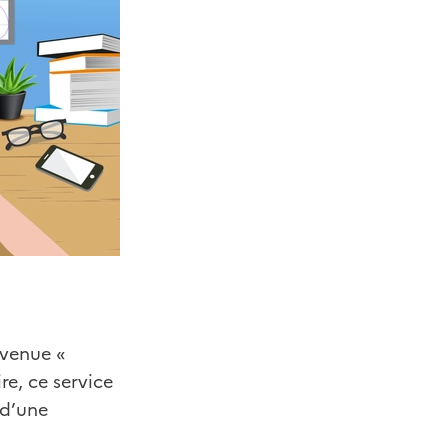
evenue «
re, ce service
 d’une
.