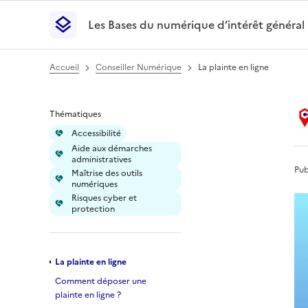
Les Bases du numérique d’intérêt général
- Retour à l’accueil
Les Bases du numérique d’intérêt général
- Retour
Accueil
Conseiller Numérique
La plainte en ligne
La plainte en ligne
Thématiques
Accessibilité
Aide aux démarches
administratives
Pub
Maîtrise des outils
numériques
Risques cyber et
protection
La plainte en ligne
Comment déposer une
plainte en ligne ?