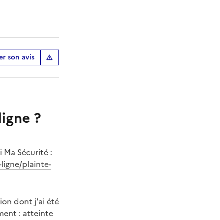
r son avis
igne ?
i Ma Sécurité :
ligne/plainte-
ion dont j'ai été
ment : atteinte