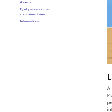
A savoir
Quelques ressources
complémentaires
Informations
L
À 
Pl
pe
in