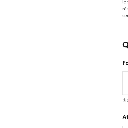
le
ré
se
Q
Fo
té
A