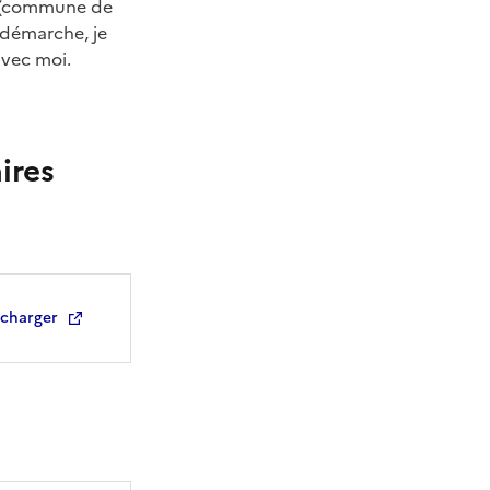
n (commune de
 démarche, je
avec moi.
ires
écharger