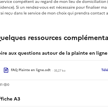
 service compétent au regard de mon lieu de domiciliatio
sidence). Si un rendez-vous est nécessaire pour finaliser ma
rai reçu dans le service de mon choix qui prendra contact 
uelques ressources complémenta
ire aux questions autour de la plainte en ligne
FAQ Plainte en ligne.odt
Tél
·
35,27 ko
léchargement
vue
s
s
31
·
0
ffiche A3