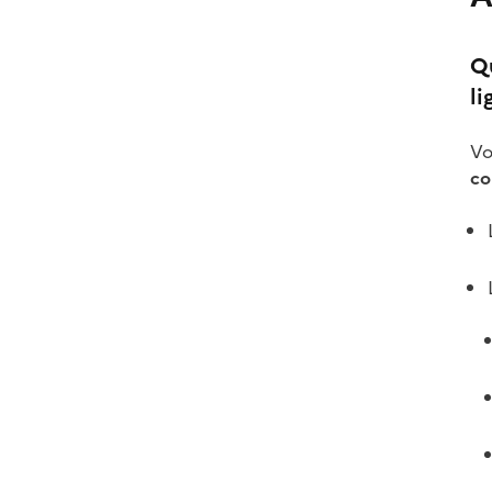
Qu
li
Vo
co