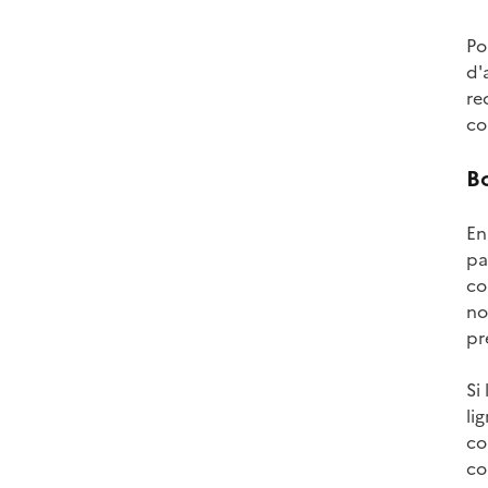
Po
d'
re
co
Bo
En
pa
co
no
pr
Si
li
co
co