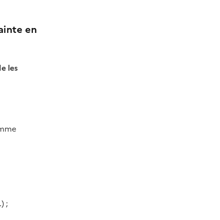
ainte en
de les
omme
) ;