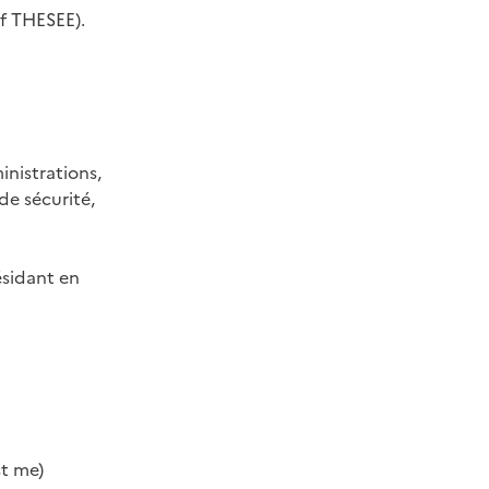
if THESEE).
ministrations,
de sécurité,
ésidant en
st me)