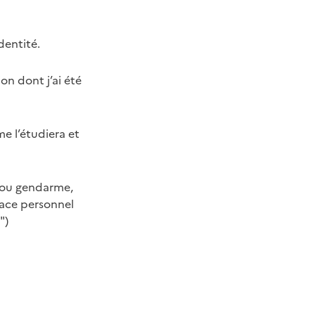
dentité.
ion dont j’ai été
e l’étudiera et
er ou gendarme,
pace personnel
e")