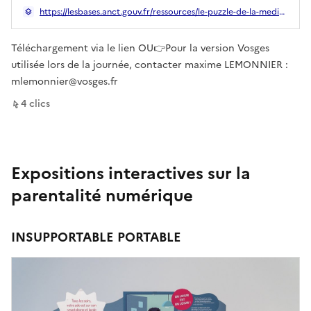
mettre en place des ateliers ludiques pour mieux comprendre le
https://lesbases.anct.gouv.fr/ressources/le-puzzle-de-la-mediation-numerique-version-grand-est
rôle des différents acteurs de l’inclusion et de la médiation
numérique du territoir.
Téléchargement via le lien OU👉Pour la version Vosges
utilisée lors de la journée, contacter maxime LEMONNIER :
mlemonnier@vosges.fr
sur ce lien
4
clic
s
Expositions interactives sur la
parentalité numérique
INSUPPORTABLE PORTABLE