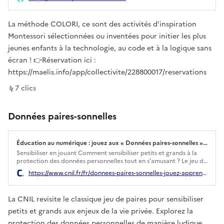
La méthode COLORI, ce sont des activités d'inspiration
Montessori sélectionnées ou inventées pour initier les plus
jeunes enfants à la technologie, au code et à la logique sans
écran ! 👉Réservation ici :
https://maelis.info/app/collectivite/228800017/reservations
sur ce lien
7
clic
s
Données paires-sonnelles
Éducation au numérique : jouez aux « Données paires-sonnelles » et apprenez à protéger votre vie privée
Ouverture dans un nouvel onglet
Sensibiliser en jouant Comment sensibiliser petits et grands à la
protection des données personnelles tout en s’amusant ? Le jeu de
cartes « Données paires-sonnelles » a été conçu par la CNIL pour
https://www.cnil.fr/fr/donnees-paires-sonnelles-jouez-apprenez-protegez-votre-vie-privee
initier aux enjeux de la vie privée et aux bonnes pratiques à
adopter. Grâce à des définitions claires et des illustrations simples,
ce jeu offre une approche conviviale pour comprendre pourquoi
La CNIL revisite le classique jeu de paires pour sensibiliser
et comment protéger ses informations au quotidien.
petits et grands aux enjeux de la vie privée. Explorez la
protection des données personnelles de manière ludique