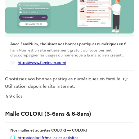
Avec FamiNum, choisissez vos bonnes pratiques numériques en famille
Ouverture dans un nouvel onglet
FamiNum est un site entièrement gratuit qui vous permet
d'accompagner les usages du numérique à la maison en créant
votre propre charte !
https://www.faminum.com/
Choisissez vos bonnes pratiques numériques en famille. 👉
Utilisation depuis le site internet.
sur ce lien
9
clic
s
Malle COLORI (3-6ans & 6-8ans)
Nos malles et activités COLORI — COLORI
Ouverture dans un nouvel onglet
https://colori.fr/malles-et-activites