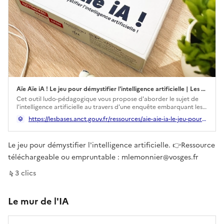
Aïe Aïe iA ! Le jeu pour démystifier l'intelligence artificielle | Les Bases du numérique d’intérêt général
Ouverture dans un nouvel onglet
Cet outil ludo-pédagogique vous propose d'aborder le sujet de
l'intelligence artificielle au travers d'une enquête embarquant les
participants au sein d'une entreprise, l'algorythme dans la Peau
https://lesbases.anct.gouv.fr/ressources/aie-aie-ia-le-jeu-pour-demystifier-l-intelligence-artificielle
(ADP) mêlant interviews, découvertes d'environnements et
inspection de documents ! Grâce aux différentes activités à
mener dans un temps imparti, les participants auront tous les
Le jeu pour démystifier l'intelligence artificielle. 👉Ressource
éléments et arguments nécessaires pour incarner leur personnage
à la perfection lors d'un débat qui prendra l'allure d'un véritable
téléchargeable ou empruntable : mlemonnier@vosges.fr
jeu de rôle !
sur ce lien
3
clic
s
Le mur de l'IA