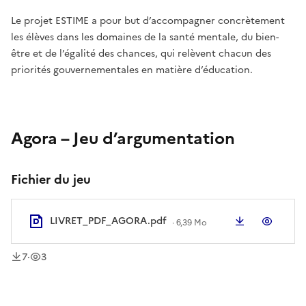
Le projet ESTIME a pour but d’accompagner concrètement
les élèves dans les domaines de la santé mentale, du bien-
être et de l’égalité des chances, qui relèvent chacun des
priorités gouvernementales en matière d’éducation.
Agora – Jeu d’argumentation
Fichier du jeu
LIVRET_PDF_AGORA.pdf
Télécharger
Aperç
·
6,39 Mo
téléchargement
vue
s
s
7
·
3