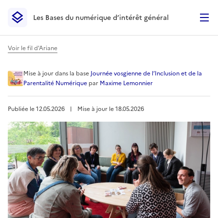
Les Bases du numérique d’intérêt général
- Retour à l’accueil
Les Bases du numérique d’intérêt général
- Retour à la p
Voir le fil d'Ariane
Ressources vues lors de la 
Mise à jour
dans la base
Journée vosgienne de l’Inclusion et de la
Parentalité Numérique
par
Maxime Lemonnier
Publiée le
12.05.2026
︱
Mise à jour le
18.05.2026