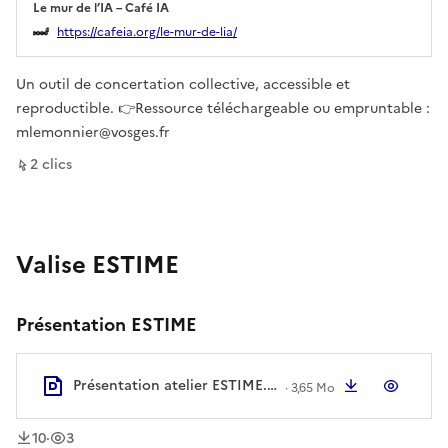
Le mur de l’IA – Café IA
Ouverture dans un nouvel onglet
https://cafeia.org/le-mur-de-lia/
Un outil de concertation collective, accessible et
reproductible. 👉Ressource téléchargeable ou empruntable :
mlemonnier@vosges.fr
sur ce lien
2
clic
s
Valise ESTIME
Présentation ESTIME
Présentation atelier ESTIME.pdf
Télécharger
Aperç
·
3,65 Mo
téléchargement
vue
s
s
10
·
3