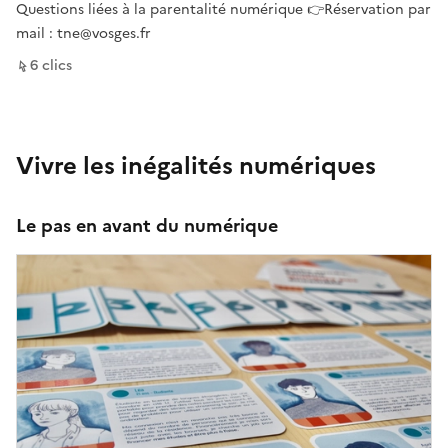
Questions liées à la parentalité numérique 👉Réservation par
mail : tne@vosges.fr
sur ce lien
6
clic
s
Vivre les inégalités numériques
Le pas en avant du numérique