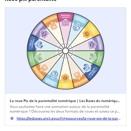
La roue Pix de la parentalité numérique | Les Bases du numérique d’intérêt général
Ouverture dans un nouvel onglet
Vous souhaitez faire une animation autour de la parentalité
numérique ? Découvrez les deux formats de roues et suivez ce pas
à pas pour les proposer dans vos futures animations à destination
https://lesbases.anct.gouv.fr/ressources/la-roue-pix-de-la-parentalite-numerique
des parents !