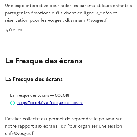
Une expo interactive pour aider les parents et leurs enfants à
partager les émotions qu'ils vivent en ligne. 👉Infos et
réservation pour les Vosges : dkarmann@vosges.fr
sur ce lien
0
clic
s
La Fresque des écrans
La Fresque des écrans
La Fresque des Ecrans — COLORI
Ouverture dans un nouvel onglet
https://colori.fr/la-fresque-des-ecrans
L'atelier collectif qui permet de reprendre le pouvoir sur
notre rapport aux écrans ! 👉 Pour organiser une session :
cnfs@vosges.fr