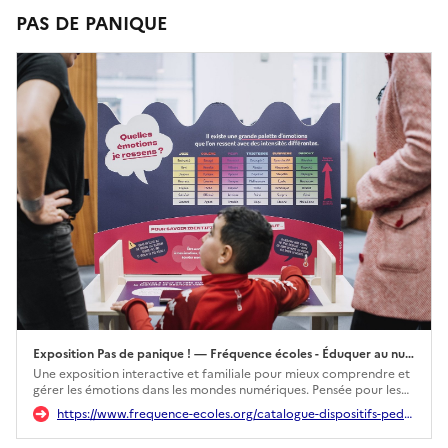
PAS DE PANIQUE
Exposition Pas de panique ! — Fréquence écoles - Éduquer au numérique
Ouverture dans un nouvel onglet
Une exposition interactive et familiale pour mieux comprendre et
gérer les émotions dans les mondes numériques. Pensée pour les
enfants de 6 à 10 ans et leurs parents, elle favorise l’échange, la
https://www.frequence-ecoles.org/catalogue-dispositifs-pedagogiques/p/expo-pas-de-panique
réflexion et l’apprentissage de la régulation.