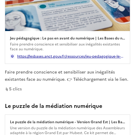
Jeu pédagogique : Le pas en avant du numérique | Les Bases du numérique d’intérêt général
Ouverture dans un nouvel onglet
Faire prendre conscience et sensibiliser aux inégalités existantes
face au numérique.
https://lesbases.anct.gouv.fr/ressources/jeu-pedagogique-le-pas-en-avant-du-numerique
Faire prendre conscience et sensibiliser aux inégalités
existantes face au numérique. 👉 Téléchargement via le lien.
sur ce lien
5
clic
s
Le puzzle de la médiation numérique
Le puzzle de la médiation numérique - Version Grand Est | Les Bases du numérique d’intérêt général
Ouverture dans un nouvel onglet
Une version du puzzle de la médiation numérique des Assembleurs
adaptée à la région Grand Est par Hubest. Ce kit permet de