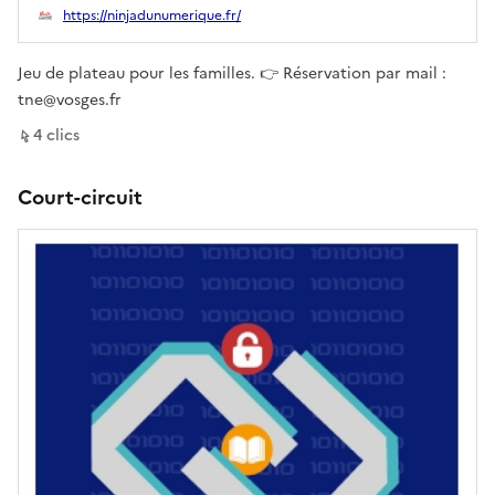
Ouverture dans un nouvel onglet
https://ninjadunumerique.fr/
Jeu de plateau pour les familles. 👉 Réservation par mail :
tne@vosges.fr
sur ce lien
4
clic
s
Court-circuit