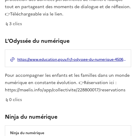
tout en partageant des moments de dialogue et de réflexion.
👉Téléchargeable via le lien.
sur ce lien
3
clic
s
L’Odyssée du numérique
https://www.education.gouv.fr/l-odyssee-du-numerique-450604
Pour accompagner les enfants et les familles dans un monde
numérique en constante évolution. 👉Réservation ici :
https://maelis.info/app/collectivite/228800017/reservations
sur ce lien
0
clic
s
Ninja du numérique
Ninja du numérique