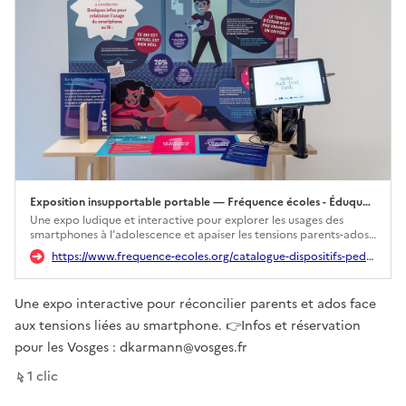
Exposition insupportable portable — Fréquence écoles - Éduquer au numérique
Ouverture dans un nouvel onglet
Une expo ludique et interactive pour explorer les usages des
smartphones à l’adolescence et apaiser les tensions parents-ados.
Ce dispositif original mêle réflexion, autonomie et dialogue autour
https://www.frequence-ecoles.org/catalogue-dispositifs-pedagogiques/p/expo-insupportable-portable
du numérique en famille.
Une expo interactive pour réconcilier parents et ados face
aux tensions liées au smartphone. 👉Infos et réservation
pour les Vosges : dkarmann@vosges.fr
sur ce lien
1
clic