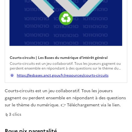
Courts-circuits | Les Bases du numérique d’intérêt général
Ouverture dans un nouvel onglet
Courts-circuits est un jeu collaboratif. Tous les joueurs gagnent ou
perdent ensemble en répondant à des questions sur le thème du
numérique. Vous souhaitez contribuer à l’amélioration de cette
https://lesbases.anct.gouv.fr/ressources/courts-circuits
ressource ? Vous l’avez utilisée ? Votre avis nous intéresse pour la
faire progresser. Contactez-nous à conseillers.numeriques@tarn.fr
Courts-circuits est un jeu collaboratif. Tous les joueurs
gagnent ou perdent ensemble en répondant à des questions
sur le thème du numérique. 👉 Téléchargement via le lien.
sur ce lien
3
clic
s
Roue pix parentalité