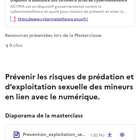
Dispositif d’assistance aux victimes d’actes de cybermalveillance
Ouverture dans un nouvel onglet
ACYMA est un dispositif gouvernemental contre la
cybermalveillance et ayant pour mission de prévenir et aider la
population en matière de sécurité numérique
https://www.cybermalveillance.gouv.fr/
Ressources présentées lors de la Masterclasse.
sur ce lien
0
clic
s
Prévenir les risques de prédation et
d’exploitation sexuelle des mineurs
en lien avec le numérique.
Diaporama de la masterclass
Prevention_exploitation_sexuelle_mineurs_numerique_masterclass4mai_ve (1).pdf
Télécharger
Aperç
·
1,82 Mo