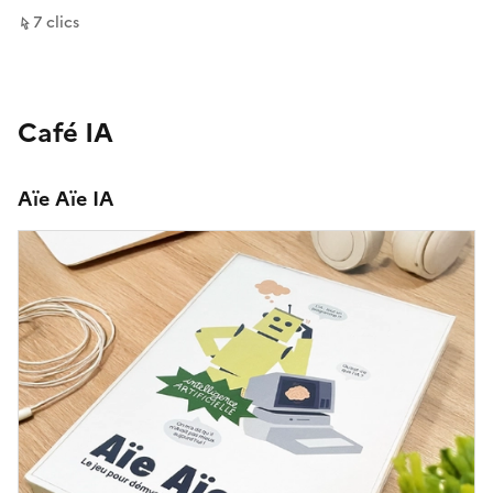
sur ce lien
7
clic
s
Café IA
Aïe Aïe IA