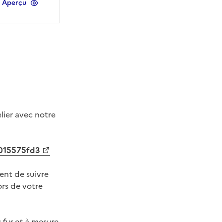
Aperçu
lier avec notre
0015575fd3
ent de suivre
ors de votre
 fur et à mesure