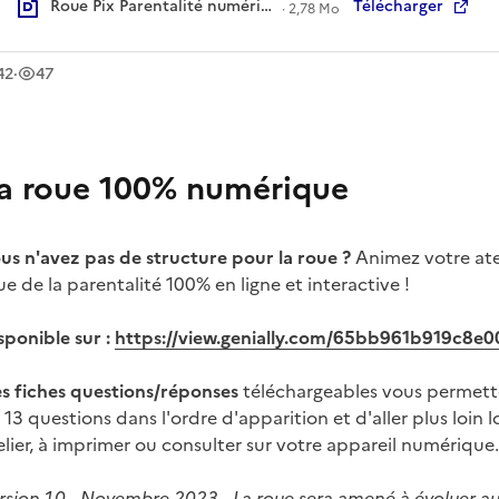
Roue Pix Parentalité numérique_à imprimer.pdf
Télécharger
·
2,78 Mo
léchargement
vue
s
s
42
·
47
a roue 100% numérique
us n'avez pas de structure pour la roue ?
Animez votre ate
ue de la parentalité 100% en ligne et interactive !
sponible sur :
https://view.genially.com/65bb961b919c8e
s fiches questions/réponses
téléchargeables vous permett
s 13 questions dans l'ordre d'apparition et d'aller plus loin l
elier, à imprimer ou consulter sur votre appareil numérique.
rsion 1.0 - Novembre 2023 - La roue sera amené à évoluer au