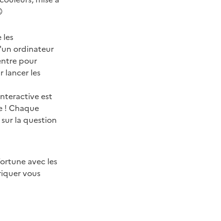

 les
d'un ordinateur
entre pour
r lancer les
interactive est
re ! Chaque
 sur la question
fortune avec les
riquer vous