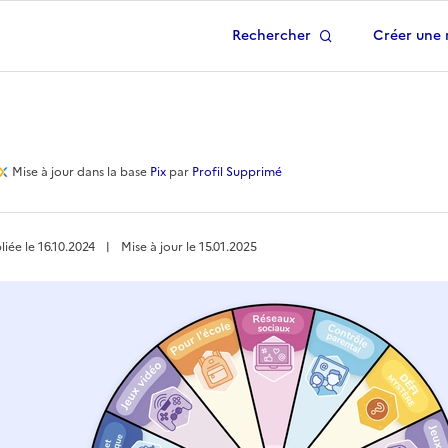
Rechercher
Créer une 
 à la page d'accueil
arentalité numérique
Mise à jour
dans la base
Pix
par
Profil Supprimé
liée le
16.10.2024
︱
Mise à jour le
15.01.2025