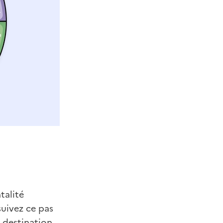
talité
uivez ce pas
 destination