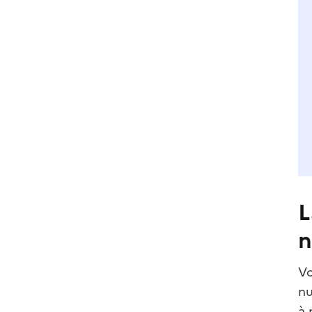
L
n
Vo
nu
à 