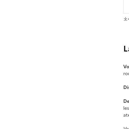
té
L
Vo
ro
Di
De
le
at
Ve