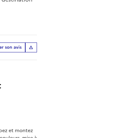
r son avis
t
upez et montez
 couleurs, mise à