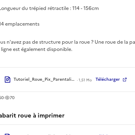
Longueur du trépied rétractile : 114 - 156cm
14 emplacements
us n'avez pas de structure pour la roue ? Une roue de la p
 ligne est également disponible.
Tutoriel_Roue_Pix_Parentalité_Septembre 2024.pdf
Télécharger
·
1,51 Mo
léchargement
vue
s
s
50
·
70
abarit roue à imprimer