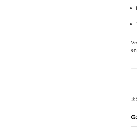
Vo
en
té
G