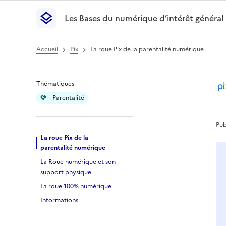
Les Bases du numérique d’intérêt général
- Retour à l’accueil
Les Bases du numérique d’intérêt général
- Retour
Accueil
Pix
La roue Pix de la parentalité numérique
La roue Pix de la p
Thématiques
Parentalité
Pub
La roue Pix de la
parentalité numérique
La Roue numérique et son
support physique
La roue 100% numérique
Informations