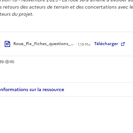
s retours des acteurs de terrain et des concertations avec le
teurs du projet.
Roue_Pix_Fiches_questions_réponses_V1_2023.pdf
Télécharger
·
1,19 Mo
léchargement
vue
s
s
49
·
45
Informations sur la ressource