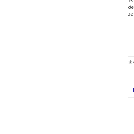
de
ac
té