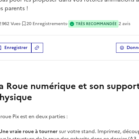
s parents !
2 962
Vues
·
20 Enregistrements
·
2
avis
TRÈS RECOMMANDÉE
Enregistrer
Donne
Copier le lien
de la ressource
a Roue numérique et son suppor
hysique
 roue Pix est en deux parties :
Une vraie roue à tourner
sur votre stand. Imprimez, déco
sur la structure de la roue des gabarits dans ce dossier (A3,