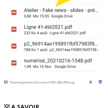
Télécha
Telechargements-Document-PDF-282x300.png
💡 A SAVOIR