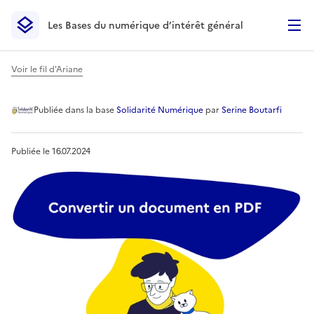
Les Bases du numérique d’intérêt général
- Retour à l’accueil
Les Bases du numérique d’intérêt général
- Retour à la p
Voir le fil d'Ariane
Convertir un document en
Publiée
dans la base
Solidarité Numérique
par
Serine Boutarfi
Publiée le
16.07.2024