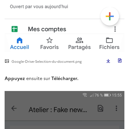
Télécha
Google-Drive-Selection-du-document.png
Appuyez
ensuite sur
Télécharger.