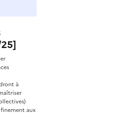
s
/25]
er
nces
dront à
maîtriser
llectives)
s finement aux