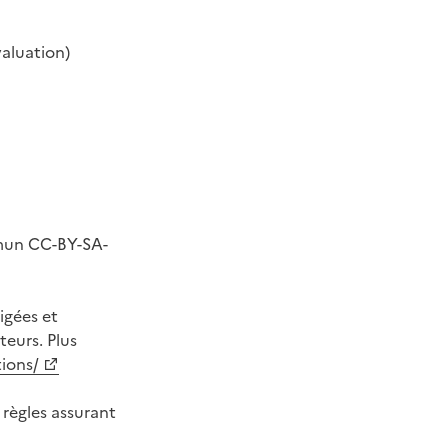
valuation)
mmun CC-BY-SA-
igées et
eurs. Plus
ions/
 règles assurant