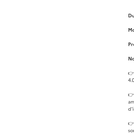
Du
Mo
Pr
No
👉
4.0
👉
am
d'
👉
so