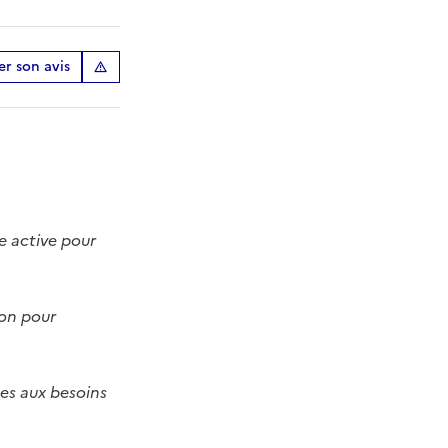
r son avis
te active pour
ion pour
s aux besoins