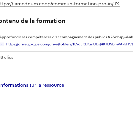
ttps://lamednum.coop/commun-formation-pro-in/
ontenu de la formation
Approfondir ses compétences d'accompagnement des publics V2&nbsp;–&nbsp;Go
Ouverture dans un nouvel onglet
https://drive.google.com/drive/folders/1L5dSRbKmUbsJ4KfD9bmVA-bHVE
 ce lien
33
clic
s
Informations sur la ressource