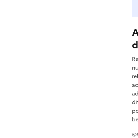
A
d
Re
nu
re
ac
ad
di
po
be