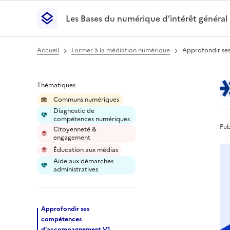
Les Bases du numérique d’intérêt général
- Retour à l’accueil
Les Bases du numérique d’intérêt général
- Retour
Accueil
Former à la médiation numérique
Approfondir se
Approfondir ses c
Thématiques
Communs numériques
Diagnostic de
compétences numériques
Pub
Citoyenneté &
engagement
Éducation aux médias
Aide aux démarches
administratives
Approfondir ses
compétences
d'accompagnement V1