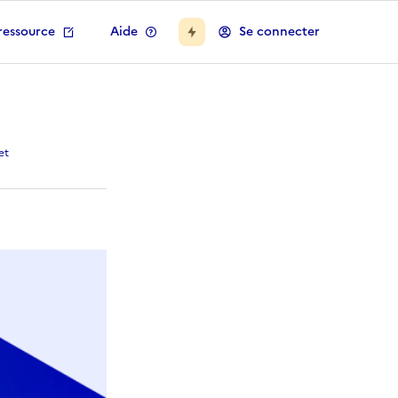
ressource
Aide
Se connecter
nement V1 [16/09/25]
et