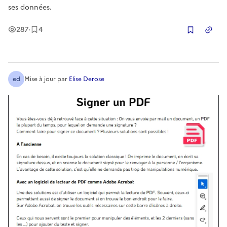
ses données.
Vues
Enregistrement
s
287
·
4
Copier
ed
Mise à jour
par
Elise Derose