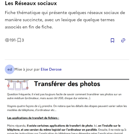
Les Réseaux sociaux
Fiche thématique qui présente quelques réseaux sociaux de
manière succincte, avec un lexique de quelque termes
associés en fin de fiche.
Vues
Enregistrement
s
191
·
3
Copier
ed
Mise à jour
par
Elise Derose