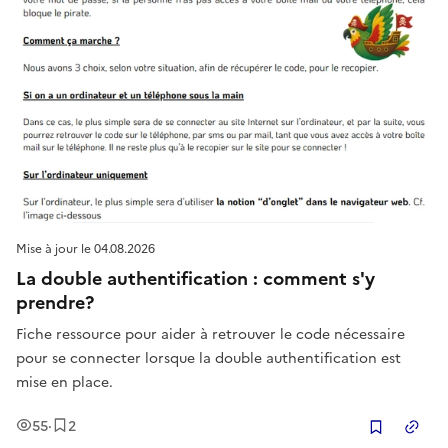
Mise à jour le
04.08.2026
La double authentification : comment s'y
prendre?
Fiche ressource pour aider à retrouver le code nécessaire
pour se connecter lorsque la double authentification est
mise en place.
Vues
Enregistrement
s
55
·
2
Copier