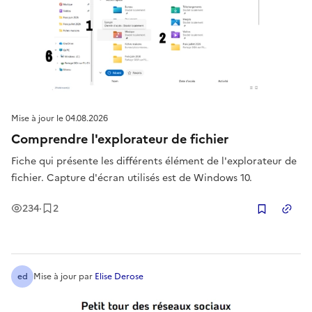
Mise à jour le
04.08.2026
Comprendre l'explorateur de fichier
Fiche qui présente les différents élément de l'explorateur de
fichier. Capture d'écran utilisés est de Windows 10.
Vues
Enregistrement
s
234
·
2
Copier
ed
Mise à jour
par
Elise Derose