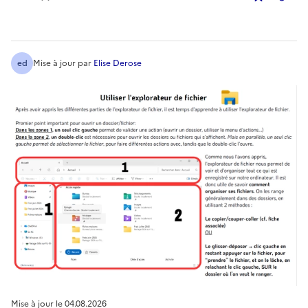
Copier
ed
Mise à jour
par
Elise Derose
Mise à jour le
04.08.2026