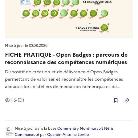
Mise à jour le
03.08.2026
FICHE PRATIQUE - Open Badges : parcours de
reconnaissance des compétences numériques
Dispositif de création et de délivrance d’Open Badges
permettant de valoriser et reconnaître les compétences
acquises lors d’ateliers de médiation numérique et de
formation. Cette ressource accompagne la structuration de
Vues
Enregistrement
115
·
1
parcours de montée en compétences, notamment au sein
Copier
des hubs et des acteurs de
Mise à jour
dans la base
Commentry Montmarault Néris
Communauté
par
Quentin-Antoine Lovillo