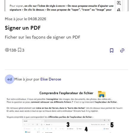
Mise à jour le
04.08.2026
Signer un PDF
Ficher sur les façons de signer un PDF
Vues
Enregistrement
s
138
·
3
Copier
ed
Mise à jour
par
Elise Derose