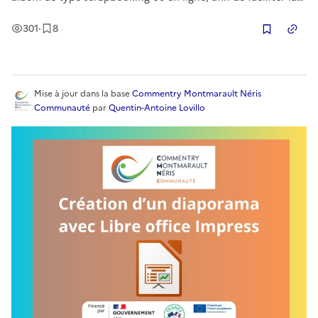
présentation de vos souvenirs visuels de manière créative et
Vues
Enregistrement
s
301
·
8
accessible.
Copier
Mise à jour
dans la base
Commentry Montmarault Néris
Communauté
par
Quentin-Antoine Lovillo