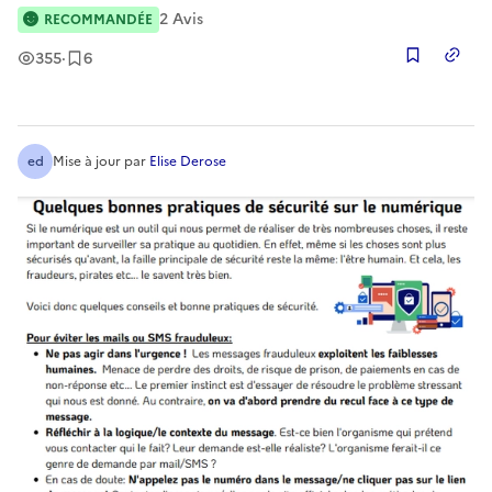
2
Avis
RECOMMANDÉE
Vues
Enregistrement
s
355
·
6
Copier
ed
Mise à jour
par
Elise Derose