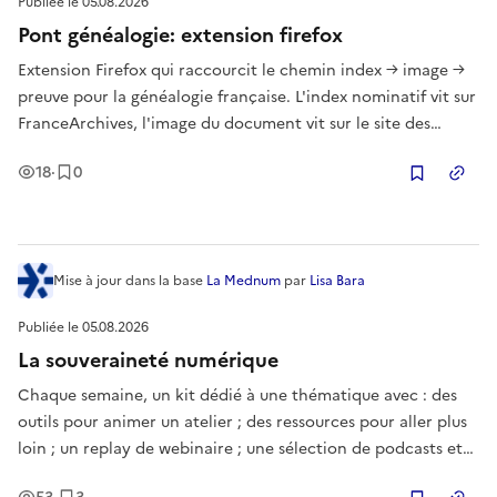
Publiée le
05.08.2026
Pont généalogie: extension firefox
Extension Firefox qui raccourcit le chemin index → image →
preuve pour la généalogie française. L'index nominatif vit sur
FranceArchives, l'image du document vit sur le site des
Archives départementales, et la traversée entre les deux est
Vues
Enregistrement
s
18
·
0
manuelle et répétitive. Cet add-on raccourcit ce chemin et
Copier
ca
Mise à jour
dans la base
La Mednum
par
Lisa Bara
Publiée le
05.08.2026
La souveraineté numérique
Chaque semaine, un kit dédié à une thématique avec : des
outils pour animer un atelier ; des ressources pour aller plus
loin ; un replay de webinaire ; une sélection de podcasts et
de lectures.
Vues
Enregistrement
s