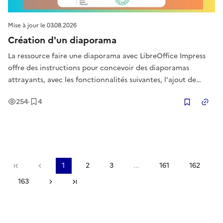
Mise à jour le
03.08.2026
Création d'un diaporama
La ressource faire une diaporama avec LibreOffice Impress
offre des instructions pour concevoir des diaporamas
attrayants, avec les fonctionnalités suivantes, l'ajout de
diapositives, l'intégration de texte et d'images, l'utilisation
Vues
Enregistrement
s
254
·
4
de transitions et d'effets.
Copier
Première page
Page précédente
1
2
3
...
161
162
163
Page suivante
Dernière page