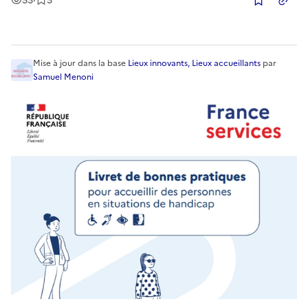
53
·
3
Copier
Mise à jour
dans la base
Lieux innovants, Lieux accueillants
par
Samuel Menoni