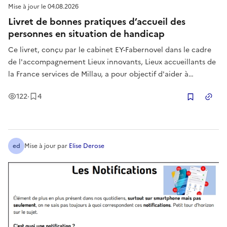
Mise à jour le
04.08.2026
Livret de bonnes pratiques d’accueil des
personnes en situation de handicap
Ce livret, conçu par le cabinet EY-Fabernovel dans le cadre
de l'accompagnement Lieux innovants, Lieux accueillants de
la France services de Millau, a pour objectif d'aider à
améliorer les conditions d’accueil et d’accompagnement des
Vues
Enregistrement
s
122
·
4
usagers en situation de handicap.
Copier
ed
Mise à jour
par
Elise Derose