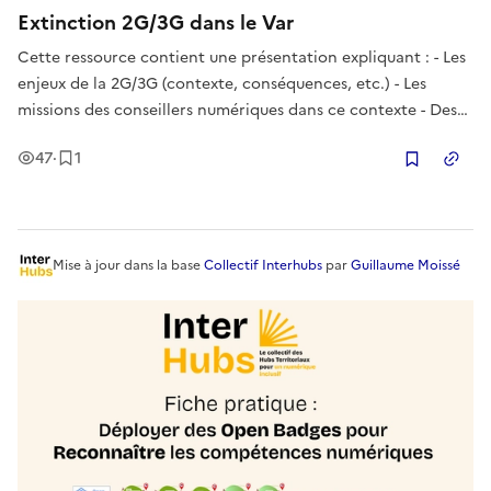
Extinction 2G/3G dans le Var
Cette ressource contient une présentation expliquant : - Les
enjeux de la 2G/3G (contexte, conséquences, etc.) - Les
missions des conseillers numériques dans ce contexte - Des
ressources pour pourvoir approfondir Cette présentation
Vues
Enregistrement
47
·
1
permet à un coordinateur de former ses médiateurs
Copier
numériques sur l
Mise à jour
dans la base
Collectif Interhubs
par
Guillaume Moissé