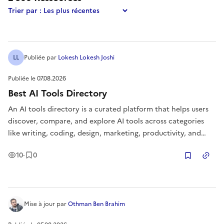
Trier par :
LL
Publiée
par
Lokesh Lokesh Joshi
Publiée le
07.08.2026
Best AI Tools Directory
An AI tools directory is a curated platform that helps users
discover, compare, and explore AI tools across categories
like writing, coding, design, marketing, productivity, and
automation.
Vues
Enregistrement
s
10
·
0
Copier
Mise à jour
par
Othman Ben Brahim