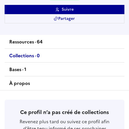
Suivre
Partager
Ressources
·
64
ressource
s
Collections
·
0
collection
s
Bases
·
1
base
À propos
Ce profil n’a pas créé de collections
Revenez plus tard ou suivez ce profil afin
d’être tenu informé de ses prochaines