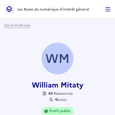
Les Bases du numérique d’intérêt général
- Retour à l’accueil
Les Bases du numérique d’intérêt général
- Retour à la p
Voir le fil d'Ariane
WM
William Mitaty
64
Ressource
s
4
Suivi
s
Profil public