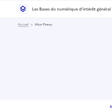
Les Bases du numérique d’intérêt général
- Retour à l’accueil
Les Bases du numérique d’intérêt général
- Retour
Accueil
Alice Pineau
R