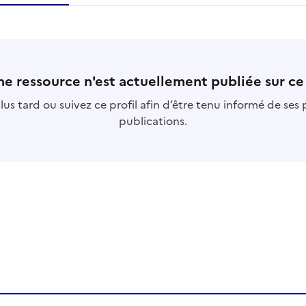
essource
s
collection
s
base
s
e ressource n'est actuellement publiée sur ce 
us tard ou suivez ce profil afin d’être tenu informé de ses
publications.