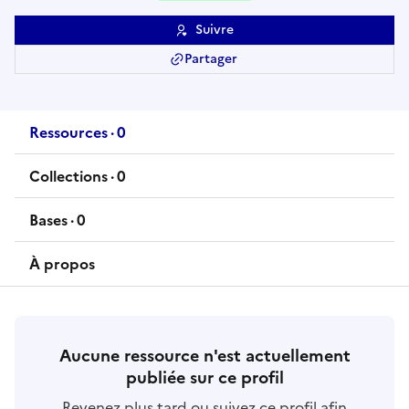
Suivre
Partager
Ressources
·
0
ressource
s
Collections
·
0
collection
s
Bases
·
0
base
s
À propos
Aucune ressource n'est actuellement
publiée sur ce profil
Revenez plus tard ou suivez ce profil afin