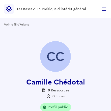
Les Bases du numérique d’intérêt général
- Retour à l’accueil
Les Bases du numérique d’intérêt général
- Retour à la p
Voir le fil d'Ariane
CC
Camille Chédotal
0
Ressource
s
0
Suivi
s
Profil public