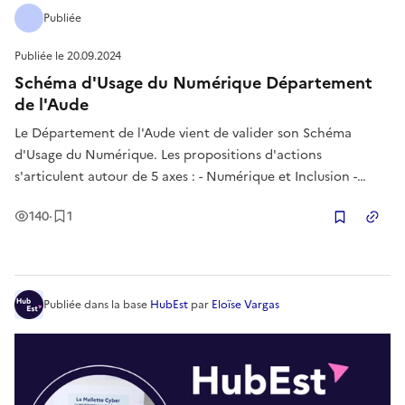
Publiée
Publiée le
20.09.2024
Schéma d'Usage du Numérique Département
de l'Aude
Le Département de l'Aude vient de valider son Schéma
d'Usage du Numérique. Les propositions d'actions
s'articulent autour de 5 axes : - Numérique et Inclusion -
Numérique et Relation Usager - Numérique Responsable -
Vues
Enregistrement
140
·
1
Numérique et attractivité - Numérique et Pilotage
Copier
Publiée
dans la base
HubEst
par
Eloïse Vargas