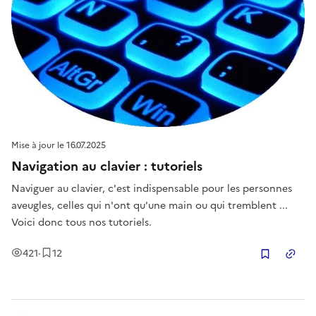
Mise à jour le
16.07.2025
Navigation au clavier : tutoriels
Naviguer au clavier, c'est indispensable pour les personnes
aveugles, celles qui n'ont qu'une main ou qui tremblent ...
Voici donc tous nos tutoriels.
Vues
Enregistrement
s
421
·
12
Copier