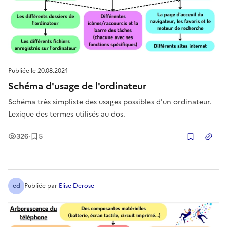
Publiée le
20.08.2024
Schéma d'usage de l'ordinateur
Schéma très simpliste des usages possibles d'un ordinateur.
Lexique des termes utilisés au dos.
Vues
Enregistrement
s
326
·
5
Copier
ed
Publiée
par
Elise Derose