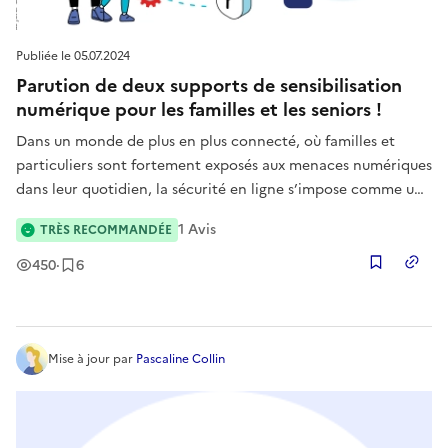
Publiée le
05.07.2024
Parution de deux supports de sensibilisation
numérique pour les familles et les seniors !
Dans un monde de plus en plus connecté, où familles et
particuliers sont fortement exposés aux menaces numériques
dans leur quotidien, la sécurité en ligne s’impose comme une
priorité pour tous. C’est dans ce cadre que la CNIL,
1
Avis
TRÈS RECOMMANDÉE
Cybermalveillance.gouv.fr et l’Unaf ont décidé d’éditer deux
dépliants i
Vues
Enregistrement
s
450
·
6
Copier
Mise à jour
par
Pascaline Collin