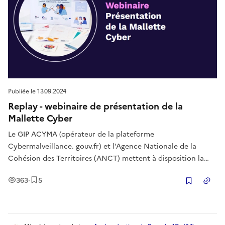
Publiée le
13.09.2024
Replay - webinaire de présentation de la
Mallette Cyber
Le GIP ACYMA (opérateur de la plateforme
Cybermalveillance. gouv.fr) et l'Agence Nationale de la
Cohésion des Territoires (ANCT) mettent à disposition la
Mallette Cyber, un support pédagogique gratuit pour
Vues
Enregistrement
s
363
·
5
accompagner les médiateur·ices et conseiller·ères
Copier
numériques dans la sensibilisation des publi