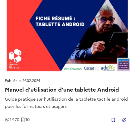
Publiée le
26.02.2024
Manuel d’utilisation d’une tablette Android
Guide pratique sur l’utilisation de la tablette tactile android
pour les formateurs et usagers
Vues
Enregistrement
s
1 470
·
10
Copier