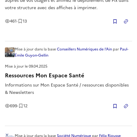
auprès de vos usagers et animez le déploiement de Pix dans
votre structure avec des affiches à imprimer.
Vues
Enregistrement
s
461
·
13
Copier
Mise à jour
dans la base
Conseillers Numériques de l'Ain
par
Paul-
Émile Guyon-Gellin
Mise à jour le
09.04.2025
Ressources Mon Espace Santé
Informations sur Mon Espace Santé / ressources disponibles
& Newsletters
Vues
Enregistrement
s
699
·
12
Copier
Mise à jour
dans la base
Société Numérique
par
Félix Riousse