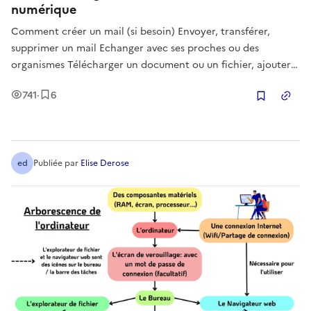
numérique
Comment créer un mail (si besoin) Envoyer, transférer,
supprimer un mail Echanger avec ses proches ou des
organismes Télécharger un document ou un fichier, ajouter
une pièce jointe Focus pratique GMAIL, sensibilisation aux
Vues
Enregistrement
s
741
·
6
autres outils Auteur de ce support pédagogique sous Licence
Copier
Creative Commons
ed
Publiée
par
Elise Derose