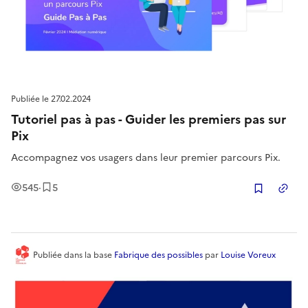
Publiée le
27.02.2024
Tutoriel pas à pas - Guider les premiers pas sur
Pix
Accompagnez vos usagers dans leur premier parcours Pix.
Vues
Enregistrement
s
545
·
5
Copier
Publiée
dans la base
Fabrique des possibles
par
Louise Voreux