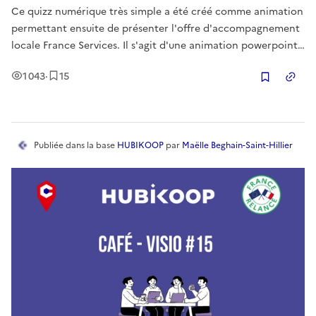
Ce quizz numérique très simple a été créé comme animation
permettant ensuite de présenter l'offre d'accompagnement
locale France Services. Il s'agit d'une animation powerpoint
à projeter lors de réunions du comité des fêtes, clubs
Vues
Enregistrement
s
1 043
·
15
d'anciens ou tout autre évènement à destination d'un public
Copier
éloigné
Publiée
dans la base
HUBIKOOP
par
Maëlle Beghain-Saint-Hillier