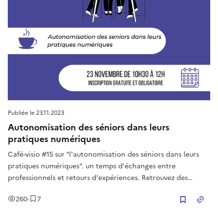
Publiée le
23.11.2023
Autonomisation des séniors dans leurs
pratiques numériques
Café-visio #15 sur "l'autonomisation des séniors dans leurs
pratiques numériques". un temps d'échanges entre
professionnels et retours d'expériences. Retrouvez des
ressources, des outils, des conseils et des échanges !
Vues
Enregistrement
s
260
·
7
Copier