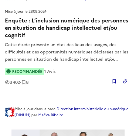
Mise à jour le
23.09.2024
Enquête : L’inclusion numérique des personnes
en situation de handicap intellectuel et/ou
cognitif
Cette étude présente un état des lieux des usages, des
difficultés et des opportunités numériques déclarées par les
personnes en situation de handicap intellectuel et/ou
cognitif et leurs accompagnants, ainsi que des
1
Avis
RECOMMANDÉE
recommandations d'actions. Elle est la première étape d’un
projet porté par la Croi
Vues
Enregistrement
s
3 402
·
8
Copier
Mise à jour
dans la base
Direction interministérielle du numérique
(DINUM)
par
Maëva Ribeiro