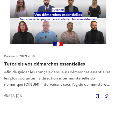
Publiée le
20.09.2024
Tutoriels vos démarches essentielles
Afin de guider les Français dans leurs démarches essentielles
les plus courantes, la direction interministérielle du
numérique (DINUM), intervenant sous l’égide du ministère de
la Transformation et de la Fonction publiques, publie avec 7
Vues
Enregistrement
s
578
·
6
ministères des tutoriels vidéo s’inscrivant dans la continuité
Copier