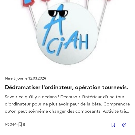
Mise à jour le
12.03.2024
Dédramatiser l'ordinateur, opération tournevis.
Savoir ce qu'il y a dedans ! Découvrir l'intérieur d'une tour
d'ordinateur pour ne plus avoir peur de la bête. Comprendre
qu'on peut soi-même changer des composants. Activité très
appréciée, de 15 à 80 ans et surtout par les femmes !
Vues
Enregistrement
s
244
·
8
Copier