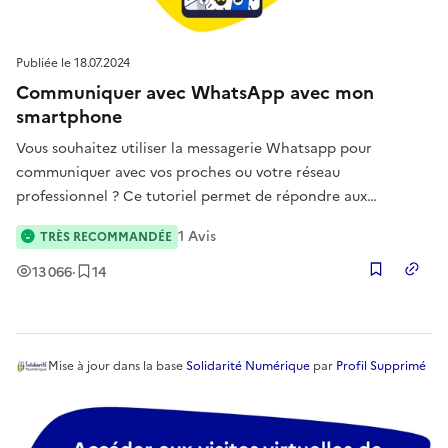
Publiée le
18.07.2024
Communiquer avec WhatsApp avec mon
smartphone
Vous souhaitez utiliser la messagerie Whatsapp pour
communiquer avec vos proches ou votre réseau
professionnel ? Ce tutoriel permet de répondre aux
questions liées à l’utilisation, l’installation et le paramétrage
1
Avis
TRÈS RECOMMANDÉE
de cette messagerie instantanée.
Vues
Enregistrement
s
13 066
·
14
Copier
Mise à jour
dans la base
Solidarité Numérique
par
Profil Supprimé