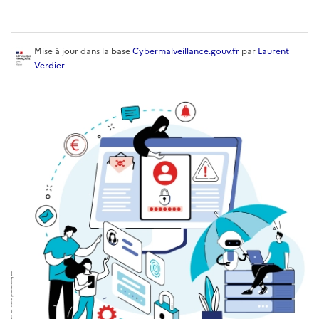
Mise à jour
dans la base
Cybermalveillance.gouv.fr
par
Laurent
Verdier