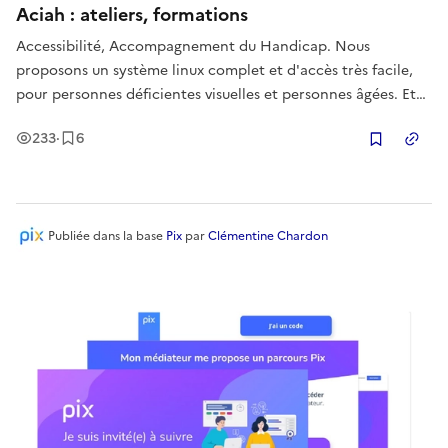
Aciah : ateliers, formations
Accessibilité, Accompagnement du Handicap. Nous
proposons un système linux complet et d'accès très facile,
pour personnes déficientes visuelles et personnes âgées. Et
nous formons des formateurs à ces techniques particulières.
Vues
Enregistrement
s
233
·
6
Copier
Publiée
dans la base
Pix
par
Clémentine Chardon