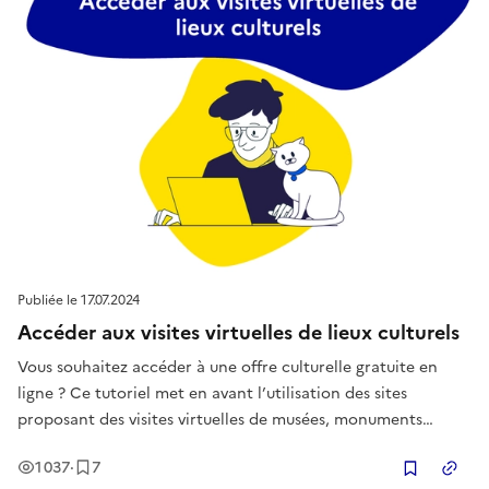
Publiée le
17.07.2024
Accéder aux visites virtuelles de lieux culturels
Vous souhaitez accéder à une offre culturelle gratuite en
ligne ? Ce tutoriel met en avant l’utilisation des sites
proposant des visites virtuelles de musées, monuments
(châteaux, grottes…), villes depuis chez soi, aussi bien pour
Vues
Enregistrement
s
1 037
·
7
les adultes que pour les enfants.
Copier