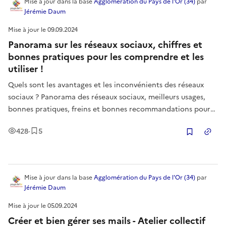
Mise à jour
dans la base
Agglomération du Pays de l'Or (34)
par
Jérémie Daum
Mise à jour le
09.09.2024
Panorama sur les réseaux sociaux, chiffres et
bonnes pratiques pour les comprendre et les
utiliser !
Quels sont les avantages et les inconvénients des réseaux
sociaux ? Panorama des réseaux sociaux, meilleurs usages,
bonnes pratiques, freins et bonnes recommandations pour
tout public. Auteur de ce support pédagogique sous Licence
Vues
Enregistrement
s
428
·
5
Creative Commons BY NC ND Jérémie Daum Conseiller
Copier
Numérique.
Mise à jour
dans la base
Agglomération du Pays de l'Or (34)
par
Jérémie Daum
Mise à jour le
05.09.2024
Créer et bien gérer ses mails - Atelier collectif