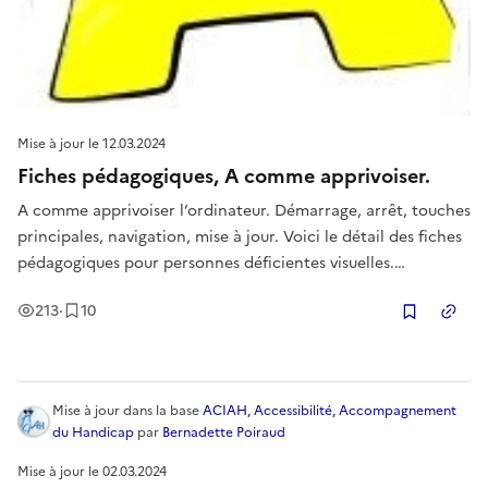
Mise à jour le
12.03.2024
Fiches pédagogiques, A comme apprivoiser.
A comme apprivoiser l’ordinateur. Démarrage, arrêt, touches
principales, navigation, mise à jour. Voici le détail des fiches
pédagogiques pour personnes déficientes visuelles.
Navigation au clavier.
Vues
Enregistrement
s
213
·
10
Copier
Mise à jour
dans la base
ACIAH, Accessibilité, Accompagnement
du Handicap
par
Bernadette Poiraud
Mise à jour le
02.03.2024