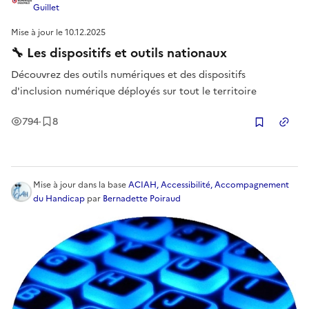
Guillet
Mise à jour le
10.12.2025
🔧 Les dispositifs et outils nationaux
Découvrez des outils numériques et des dispositifs
d'inclusion numérique déployés sur tout le territoire
Vues
Enregistrement
s
794
·
8
Copier
Mise à jour
dans la base
ACIAH, Accessibilité, Accompagnement
du Handicap
par
Bernadette Poiraud