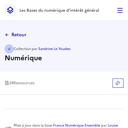
Les Bases du numérique d’intérêt général
- Retour à l’accueil
Les Bases du numérique d’intérêt général
- Retour à la p
Retour
sl
Collection
par
Sandrine Le Youdec
Numérique
24
Ressource
s
Copier
Mise à jour
dans la base
France Numérique Ensemble
par
Louise