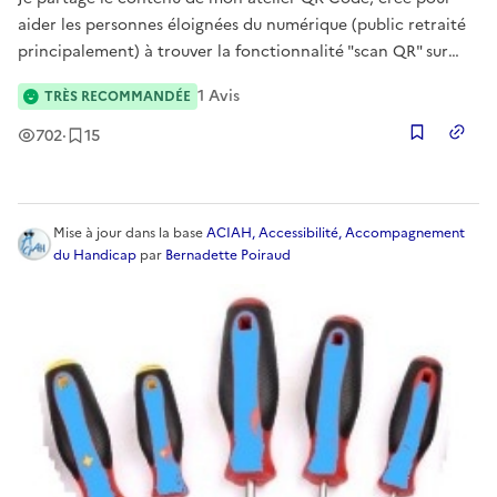
aider les personnes éloignées du numérique (public retraité
principalement) à trouver la fonctionnalité "scan QR" sur
leur appareil. J'ai ensuite créé un exercice : 5 QR Codes sont
1
Avis
TRÈS RECOMMANDÉE
à scanner et à répertorier de façon ludique sur le petit questi
Vues
Enregistrement
s
702
·
15
Copier
Mise à jour
dans la base
ACIAH, Accessibilité, Accompagnement
du Handicap
par
Bernadette Poiraud