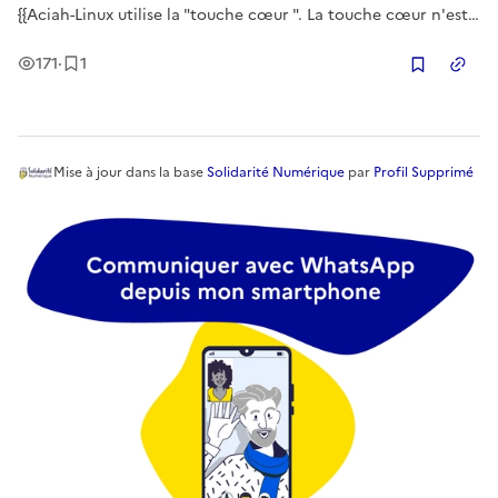
{{Aciah-Linux utilise la "touche cœur ". La touche cœur n'est
pas utilisée pour un raccourci-clavier. Elle fonctionne seule,
Vues
Enregistrement
171
·
1
avec un seul doigt. On trouve sur internet de nombreuses
Copier
mét
Mise à jour
dans la base
Solidarité Numérique
par
Profil Supprimé