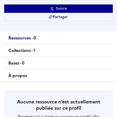
Suivre
Partager
Ressources
·
0
ressource
s
Collections
·
1
collection
Bases
·
0
base
s
À propos
Aucune ressource n'est actuellement
publiée sur ce profil
Revenez plus tard ou suivez ce profil afin