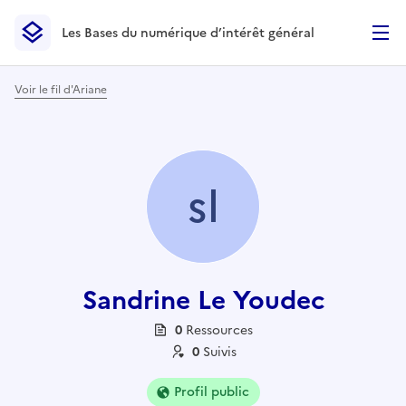
Les Bases du numérique d’intérêt général
- Retour à l’accueil
Les Bases du numérique d’intérêt général
- Retour à la p
Voir le fil d'Ariane
sl
Sandrine Le Youdec
0
Ressource
s
0
Suivi
s
Profil public