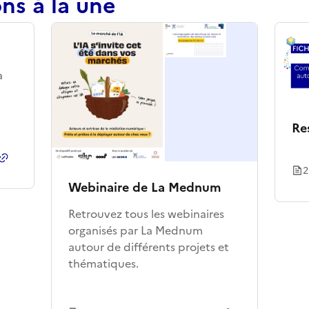
ns à la une
à
Re
Copier le lien
de la collection
2
Webinaire de La Mednum
Retrouvez tous les webinaires
organisés par La Mednum
autour de différents projets et
thématiques.