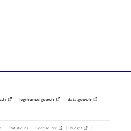
a collection
c.fr
legifrance.gouv.fr
data.gouv.fr
n
Statistiques
Code source
Budget