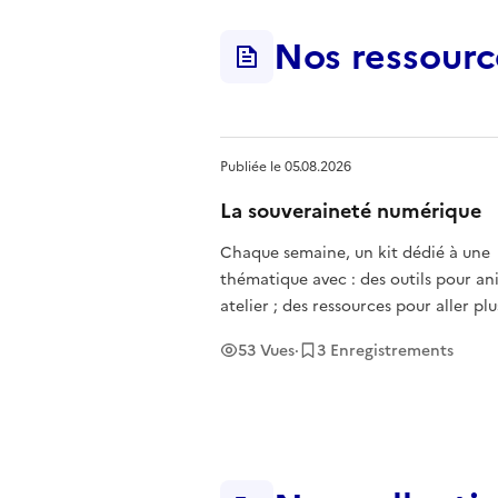
Nos ressourc
Publiée le
05.08.2026
La souveraineté numérique
Chaque semaine, un kit dédié à une
thématique avec : des outils pour animer un
atelier ; des ressources pour aller plus loin ;
un replay de webinaire ; une sélection de
53
Vues
·
3
Enregistrement
s
podcasts et de lectures.