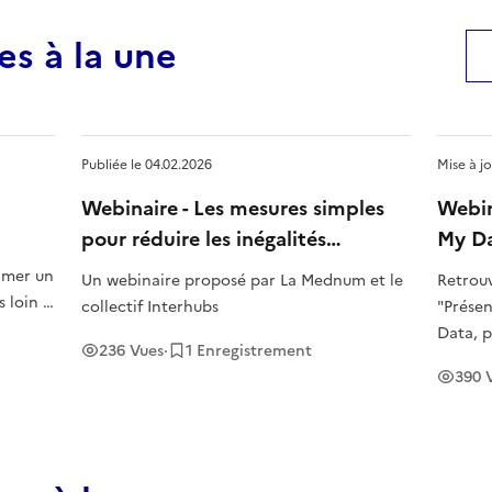
es à la une
Publiée le
04.02.2026
Mise à j
Webinaire - Les mesures simples
Webin
pour réduire les inégalités
My Da
numériques sur votre territoire
proté
Un webinaire proposé par La Mednum et le
Retrouv
collectif Interhubs
"Prése
Data, p
236
Vues
·
1
Enregistrement
données
390
V