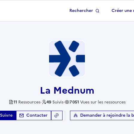
Rechercher
Créer une 
 à la page d'accueil
La Mednum
11
Ressource
s
·
49
Suivis
·
7 051
Vues sur les ressources
Suivre
Contacter
Demander à rejoindre la 
Copier le lien
de la base