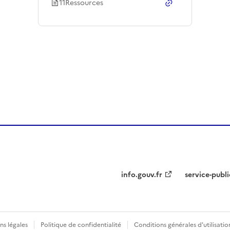
11
Ressource
s
Copier le lien
de l
info.gouv.fr
service-publi
ns légales
Politique de confidentialité
Conditions générales d'utilisatio