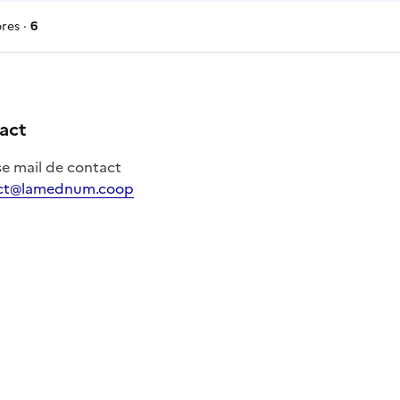
res ·
6
res
act
e mail de contact
ct@lamednum.coop