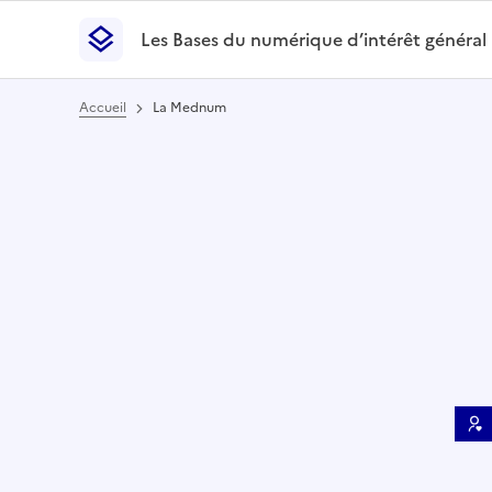
Les Bases du numérique d’intérêt général
- Retour à l’accueil
Les Bases du numérique d’intérêt général
- Retour
Accueil
La Mednum