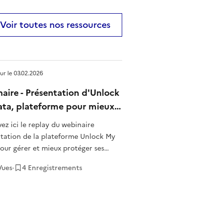
Voir toutes nos ressources
our le
03.02.2026
aire - Présentation d'Unlock
ta, plateforme pour mieux
ger ses données personnelles
ez ici le replay du webinaire
ntation de la plateforme Unlock My
our gérer et mieux protéger ses
 personnelles" du 29 janvier 2026.
ues
·
4
Enregistrement
s