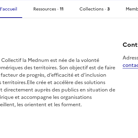
d'accueil
Ressources ·
11
Collections ·
3
Memb
ressources
collections
memb
Cont
Adress
 Collectif la Mednum est née de la volonté
conta
ériques des territoires. Son objectif est de faire
acteur de progrès, d’efficacité et d’inclusion
 territoires.Elle crée et accélère des solutions
it directement auprès des publics en situation de
mérique et accompagne les organisations
illent, les orientent et les forment.