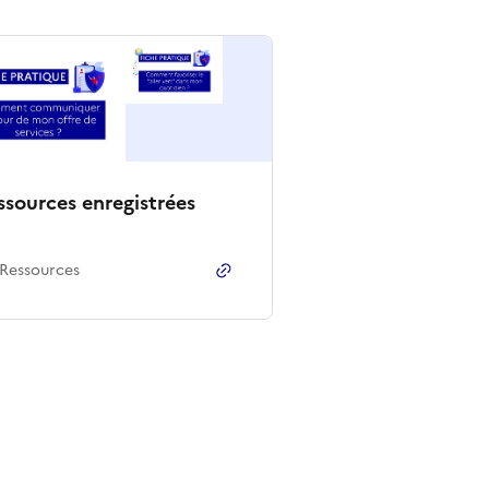
ssources enregistrées
Ressource
s
Copier le lien
de la collection