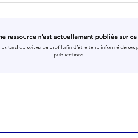
essource
s
collection
s
base
e ressource n'est actuellement publiée sur ce 
us tard ou suivez ce profil afin d’être tenu informé de ses
publications.