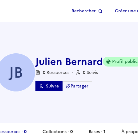
Rechercher
Créer une 
 à la page d'accueil
Julien Bernard
Profil public
JB
0
Ressource
s
·
0
Suivi
s
Suivre
Partager
essources
·
0
Collections
·
0
Bases
·
1
À prop