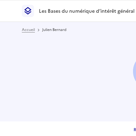
Les Bases du numérique d’intérêt général
- Retour à l’accueil
Les Bases du numérique d’intérêt général
- Retour
Accueil
Julien Bernard
R