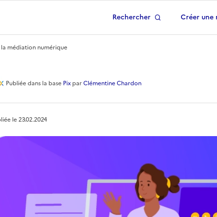
Rechercher
Créer une 
 à la page d'accueil
ur la médiation numérique
ouvrir les outils de Pi
Publiée
dans la base
Pix
par
Clémentine Chardon
liée le
23.02.2024