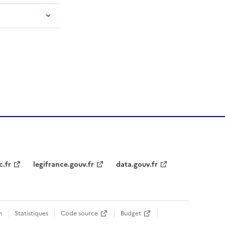
c.fr
legifrance.gouv.fr
data.gouv.fr
n
Statistiques
Code source
Budget