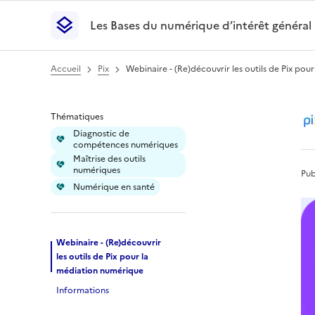
Les Bases du numérique d’intérêt général
- Retour à l’accueil
Les Bases du numérique d’intérêt général
- Retour
Accueil
Pix
Webinaire - (Re)découvrir les outils de Pix po
Webinaire - (Re)déc
Thématiques
Diagnostic de
compétences numériques
Maîtrise des outils
numériques
Pub
Numérique en santé
Webinaire - (Re)découvrir
les outils de Pix pour la
médiation numérique
Informations