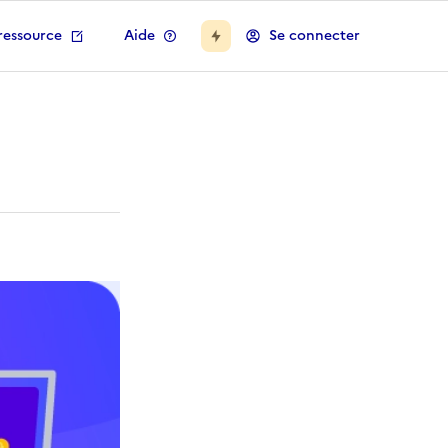
ressource
Aide
Se connecter
x pour la médiation num