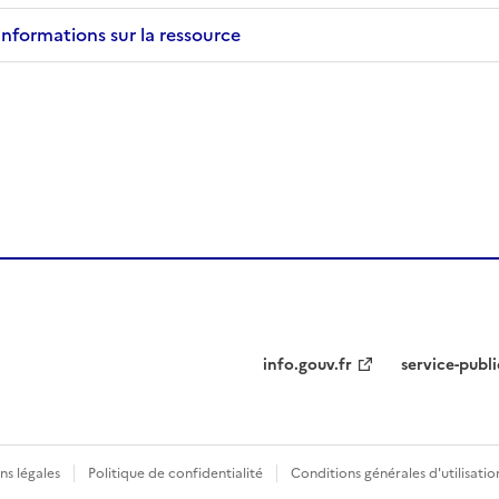
C
Informations sur la ressource
P
x
V
o
u
s
s
o
u
h
a
t
e
z
info.gouv.fr
service-publi
(
r
e
)
d
é
ns légales
Politique de confidentialité
Conditions générales d'utilisatio
c
o