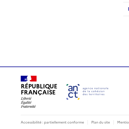
i
.
.
.
i
RÉPUBLIQUE
FRANÇAISE
Accessibilité : partiellement conforme
Plan du site
Mentio