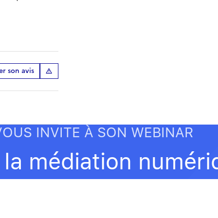
r son avis
tailed&utm_source=les-bases