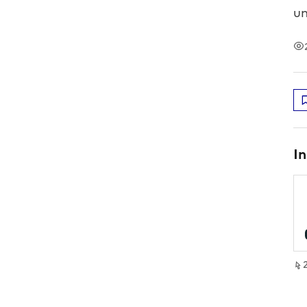
un
In
i
sur
,