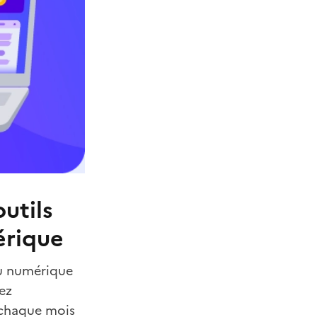
utils
érique
du numérique
ez
s chaque mois