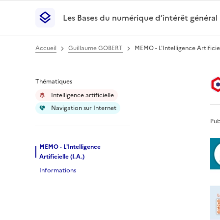
Les Bases du numérique d’intérêt général
- Retour à l’accueil
Les Bases du numérique d’intérêt général
- Retour
Accueil
Guillaume GOBERT
MEMO - L'Intelligence Artificiel
MEMO - L'Intelligenc
Thématiques
Intelligence artificielle
Navigation sur Internet
Pub
MEMO - L'Intelligence
Artificielle (I.A.)
Informations