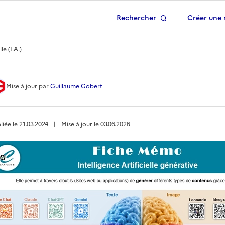
Rechercher
Créer une 
 à la page d'accueil
le (I.A.)
e Artificielle (I.A.)
Mise à jour
par
Guillaume Gobert
liée le
21.03.2024
︱
Mise à jour le
03.06.2026