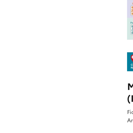
M
(
Fi
Ar