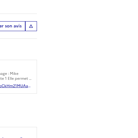
r son avis
image : Mike
te 1 Elle permet à
enus. Ces
https://docs.google.com/presentation/d/e/2PACX-1vT-K0XkU_XZCjE4HOrbCkHm21MUAaavoxs6jGwH3mdVkn0nxiUu0JVrJ2e2IQxNAQHwBS3XEX4CBeVJ/pub?start=false&loop=false&delayms=3000