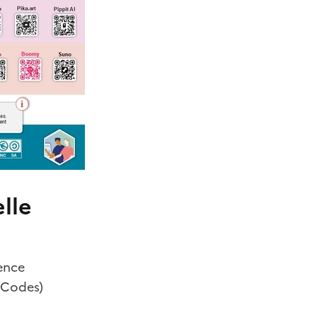
lle
gence
R Codes)