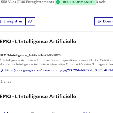
1 558
Vues
·
36 Enregistrements
·
3
avis
TRÈS RECOMMANDÉE
Enregistrer
Donne
Copier le lien
de la ressource
MO - L'Intelligence Artificielle
MEMO-Intelligence_Artificielle-27-06-2025
Ouverture dans un nouvel onglet
2 : Intelligence Artificielle 1 : Instructions ou questions posées à l’I.A2. Crédit 
MacKenzie Intelligence Artificielle générative Musique 4 Vidéos 3 Images 2 Tex
travers d’outils (Sites web et applications) de générer différents types de cont
contenus sont...
 ce lien
32
clic
s
MO - L'Intelligence Artificielle