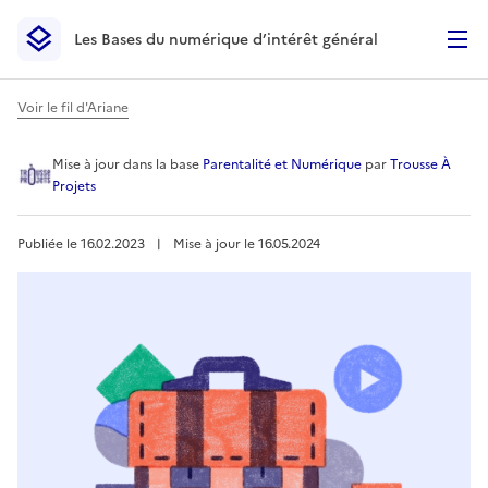
Les Bases du numérique d’intérêt général
- Retour à l’accueil
Les Bases du numérique d’intérêt général
- Retour à la p
Voir le fil d'Ariane
Mallette de la coéducation 
Mise à jour
dans la base
Parentalité et Numérique
par
Trousse À
Projets
Publiée le
16.02.2023
︱
Mise à jour le
16.05.2024