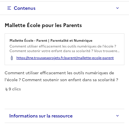
Contenus
Mallette École pour les Parents
Mallette École - Parent | Parentalité et Numérique
Ouverture dans un nouvel onglet
Comment utiliser efficacement les outils numériques de l'école ?
Comment soutenir votre enfant dans sa scolarité ? Vous trouverez
ici les réponses à un grand nombre de vos questions !
https://tne.trousseaprojets.fr/parent/mallette-ecole-parent
Comment utiliser efficacement les outils numériques de
l'école ? Comment soutenir son enfant dans sa scolarité ?
sur ce lien
9
clic
s
Informations sur la ressource