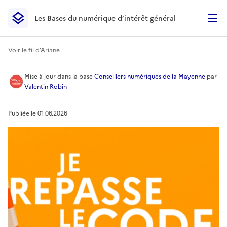
Les Bases du numérique d’intérêt général
- Retour à l’accueil
Les Bases du numérique d’intérêt général
- Retour à la p
Voir le fil d'Ariane
Je repasse le code
Mise à jour
dans la base
Conseillers numériques de la Mayenne
par
Valentin Robin
Publiée le
01.06.2026