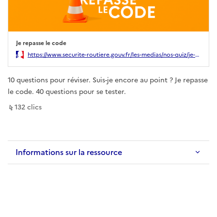
Je repasse le code
Ouverture dans un nouvel onglet
https://www.securite-routiere.gouv.fr/les-medias/nos-quiz/je-repasse-le-code
10 questions pour réviser. Suis-je encore au point ? Je repasse
le code. 40 questions pour se tester.
sur ce lien
132
clic
s
Informations sur la ressource