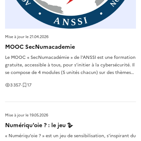
Mise à jour le
21.04.2026
MOOC SecNumacademie
Le MOOC « SecNumacadémie » de l’ANSSI est une formation
gratuite, accessible à tous, pour s’initier à la cybersécurité. Il
se compose de 4 modules (5 unités chacun) sur des thèmes
comme le panorama de la SSI, l’authentification, la sécurité
Vues
Enregistrement
s
3 357
·
17
Internet, et le poste de travail & nomadisme. Chaque unité
Mise à jour le
19.05.2026
Numériqu'oie ? : le jeu 🪿
« Numériqu’oie ? » est un jeu de sensibilisation, s’inspirant du