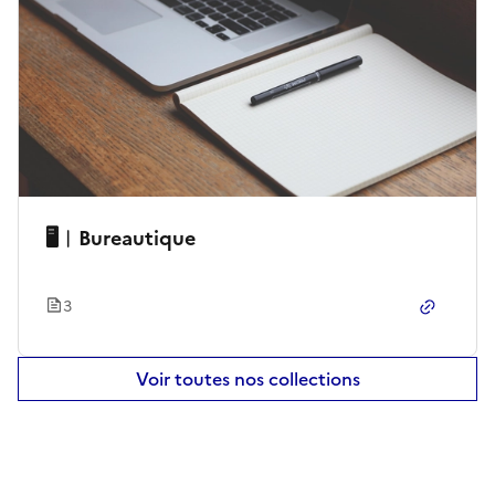
🖥︱Bureautique
3
Copier le
Voir toutes nos collections