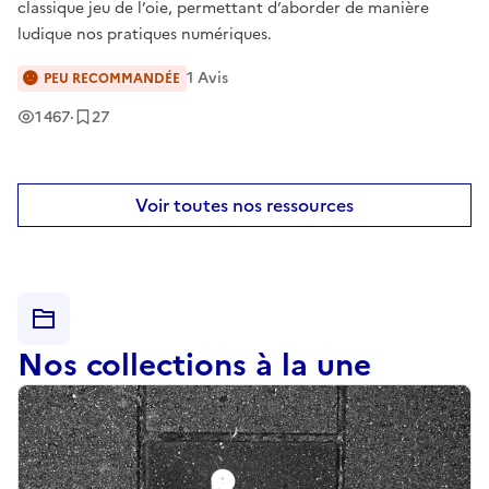
classique jeu de l’oie, permettant d’aborder de manière
ludique nos pratiques numériques.
1
Avis
PEU RECOMMANDÉE
Vues
Enregistrement
s
1 467
·
27
Voir toutes nos ressources
Nos collections à la une