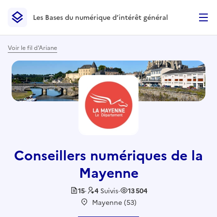
Les Bases du numérique d’intérêt général
- Retour à l’accueil
Les Bases du numérique d’intérêt général
- Retour à la p
Voir le fil d'Ariane
Conseillers numériques de la
Mayenne
15
·
4
Suivis
·
13 504
Mayenne (53)