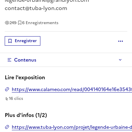
contact@tuba-lyon.com
Vues
249
·
6 Enregistrements
Enregistrer
Optio
Contenus
Lire l'exposition
https://www.calameo.com/read/004140164e16e3543
Ouverture dans un nouvel onglet
sur ce lien
16
clic
s
Plus d'infos (1/2)
https://www.tuba-lyon.com/projet/legende-urbaine-