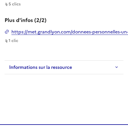
Ouverture dans un nouvel onglet
sur ce lien
5
clic
s
Plus d'infos (2/2)
https://met.grandlyon.com/donnees-personnelles-
Ouverture dans un nouvel onglet
sur ce lien
1
clic
Informations sur la ressource