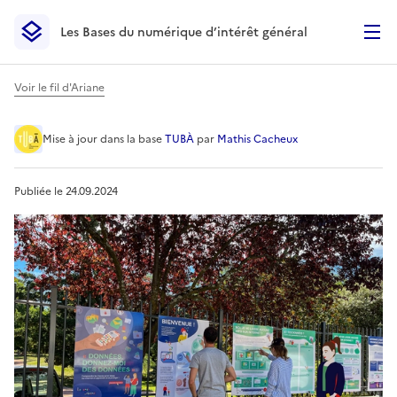
Les Bases du numérique d’intérêt général
- Retour à l’accueil
Les Bases du numérique d’intérêt général
- Retour à la p
Voir le fil d'Ariane
Exposition Légende Urbain
Mise à jour
dans la base
TUBÀ
par
Mathis Cacheux
Publiée le
24.09.2024