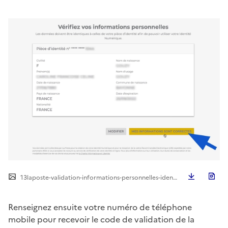
Télécha
13laposte-validation-informations-personnelles-identite-numerique.png
Renseignez ensuite votre numéro de téléphone
mobile pour recevoir le code de validation de la