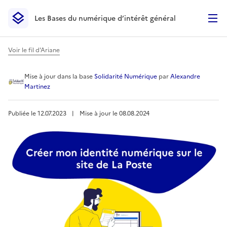
Les Bases du numérique d’intérêt général
- Retour à l’accueil
Les Bases du numérique d’intérêt général
- Retour à la p
Voir le fil d'Ariane
Créer mon identité numériqu
Mise à jour
dans la base
Solidarité Numérique
par
Alexandre
Martinez
Publiée le
12.07.2023
︱
Mise à jour le
08.08.2024