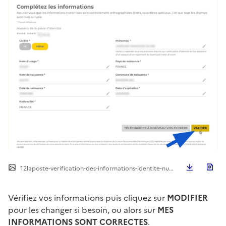
Télécha
12laposte-verification-des-informations-identite-numerique.png
Vérifiez vos informations puis cliquez sur
MODIFIER
pour les changer si besoin, ou alors sur
MES
INFORMATIONS SONT CORRECTES
.