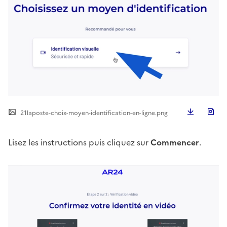
Télécha
21laposte-choix-moyen-identification-en-ligne.png
Lisez les instructions puis cliquez sur
Commencer
.