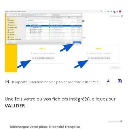
Télécha
10laposte-insertion-fichier-papier-identite-e1622793455902.png
Une fois votre ou vos fichiers intégré(s), cliquez sur
VALIDER
.