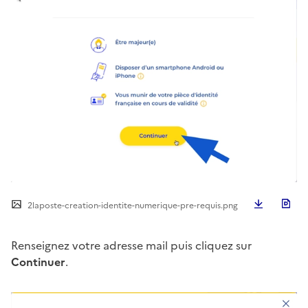
Télécha
2laposte-creation-identite-numerique-pre-requis.png
Renseignez votre adresse mail puis cliquez sur
Continuer
.