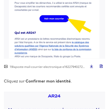
Télécha
19laposte-mail-courrier-electronique-e1622794027210.png
Cliquez sur
Confirmer mon identité
.