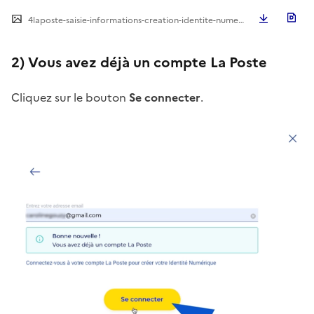
Télécha
4laposte-saisie-informations-creation-identite-numerique.png
2) Vous avez déjà un compte La Poste
Cliquez sur le bouton
Se connecter
.