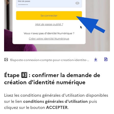
Télécha
6laposte-connexion-compte-pour-creation-identite-numerique.png
Étape 3️⃣ : confirmer la demande de
création d'identité numérique
Lisez les conditions générales d'utilisation disponibles
sur le lien
conditions générales d'utilisation
puis
cliquez sur le bouton
ACCEPTER
.