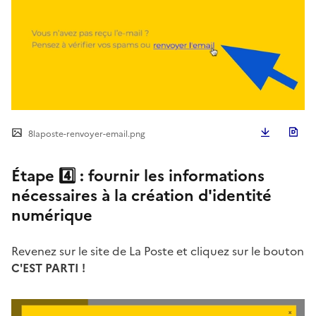
Télécha
8laposte-renvoyer-email.png
Étape 4️⃣ : fournir les informations
nécessaires à la création d'identité
numérique
Revenez sur le site de La Poste et cliquez sur le bouton
C'EST PARTI !