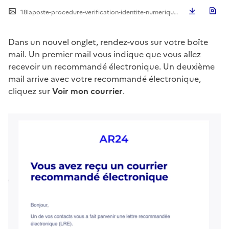
Télécha
18laposte-procedure-verification-identite-numerique-en-ligne-e1622793772338.png
Dans un nouvel onglet, rendez-vous sur votre boîte
mail. Un premier mail vous indique que vous allez
recevoir un recommandé électronique. Un deuxième
mail arrive avec votre recommandé électronique,
cliquez sur
Voir mon courrier
.