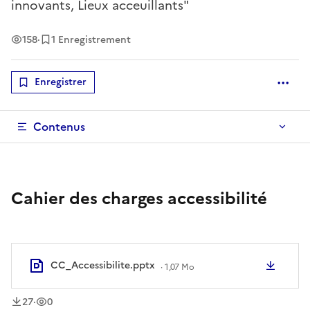
innovants, Lieux acceuillants"
Vues
158
·
1 Enregistrement
Enregistrer
Optio
Contenus
Cahier des charges accessibilité
CC_Accessibilite.pptx
Téléc
·
1,07 Mo
téléchargement
vue
s
s
27
·
0