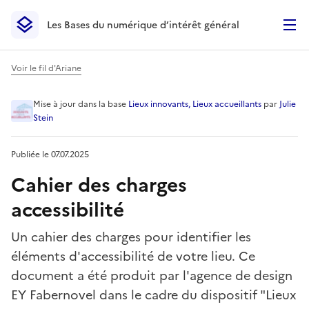
Les Bases du numérique d’intérêt général
- Retour à l’accueil
Les Bases du numérique d’intérêt général
- Retour à la p
Voir le fil d'Ariane
Cahier des charges accessib
Mise à jour
dans la base
Lieux innovants, Lieux accueillants
par
Julie
Stein
Publiée le
07.07.2025
Cahier des charges
accessibilité
Un cahier des charges pour identifier les
éléments d'accessibilité de votre lieu. Ce
document a été produit par l'agence de design
EY Fabernovel dans le cadre du dispositif "Lieux