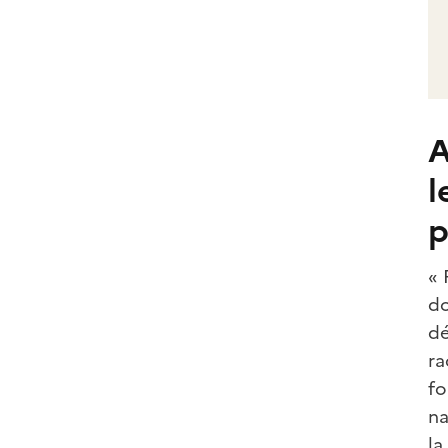
A
l
p
« 
do
dé
ra
fo
na
la