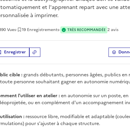
tomatiquement et l'apprenant repart avec une atte
rsonnalisée à imprimer.
390
Vues
·
19 Enregistrements
·
2
avis
TRÈS RECOMMANDÉE
Enregistrer
Donne
Copier le lien
de la ressource
blic cible :
grands débutants, personnes âgées, publics en r
 toute personne souhaitant gagner en autonomie numériq
mment l'utiliser en atelier :
en autonomie sur un poste, en
déoprojetée, ou en complément d'un accompagnement ind
utilisation :
ressource libre, modifiable et adaptable (couleu
rmulations) pour s'ajuster à chaque structure.