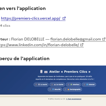
en vers l'application
https://premiers-clics.vercel.app/
verture dans un nouvel onglet
 ce lien
24
clic
s
teur :
Florian DELOBELLE —
florian.delobelle@gmail.com
tps://www.linkedin.com/in/florian-delobelle/
erçu de l'application