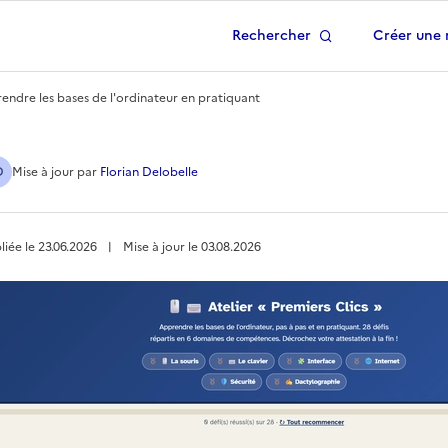
Rechercher
Créer une 
 à la page d'accueil
prendre les bases de l'ordinateur en pratiquant
Clics » : Apprendre les 
D
Mise à jour
par
Florian Delobelle
liée le
23.06.2026
︱
Mise à jour le
03.08.2026