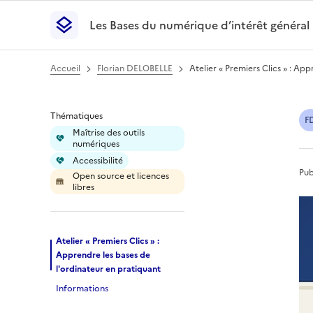
Les Bases du numérique d’intérêt général
- Retour à l’accueil
Les Bases du numérique d’intérêt général
- Retour
Accueil
Florian DELOBELLE
Atelier « Premiers Clics » : Ap
Atelier « Premiers 
Thématiques
F
Maîtrise des outils
numériques
Accessibilité
Pub
Open source et licences
libres
Atelier « Premiers Clics » :
Apprendre les bases de
l'ordinateur en pratiquant
Informations