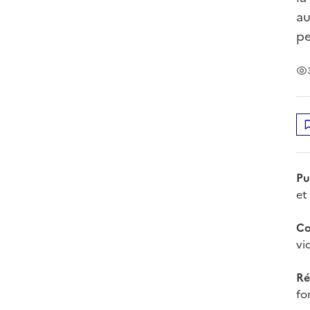
au
pe
Pu
et
Co
vi
Ré
fo