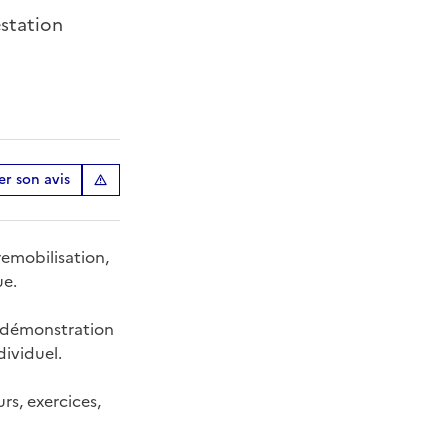
station
r son avis
emobilisation,
ue.
 démonstration
ividuel.
rs, exercices,