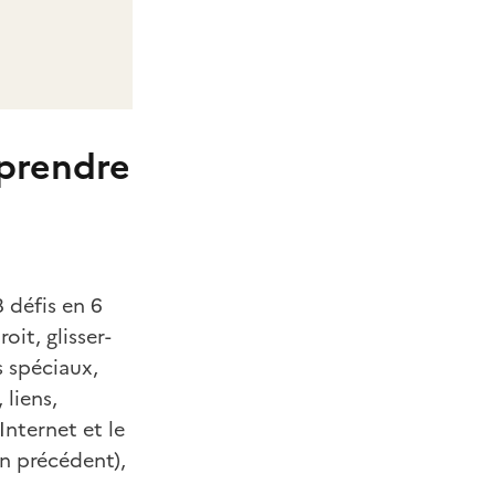
pprendre
8 défis en 6
roit, glisser-
s spéciaux,
 liens,
Internet et le
on précédent),