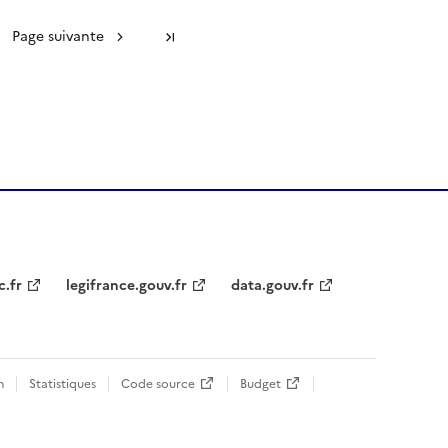
Page suivante
Dernière page
c.fr
legifrance.gouv.fr
data.gouv.fr
n
Statistiques
Code source
Budget