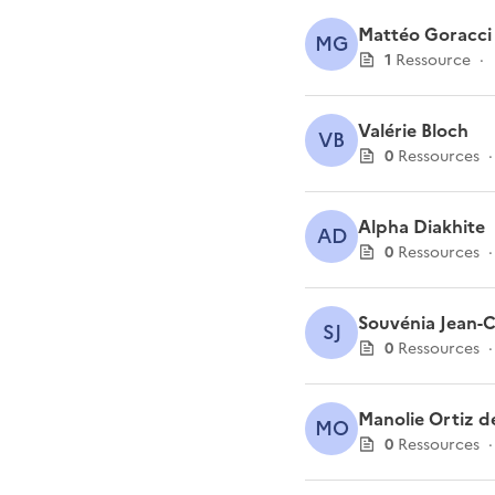
Mattéo Goracci
MG
1
Ressource
·
Valérie Bloch
VB
0
Ressource
s
·
Alpha Diakhite
AD
0
Ressource
s
·
Souvénia Jean-
SJ
0
Ressource
s
·
Manolie Ortiz d
MO
0
Ressource
s
·