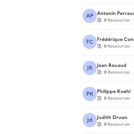
Antonin Perrau
AP
0
Ressource
s
·
Frédérique Cons
FC
0
Ressource
s
·
Jean Rouaud
JR
0
Ressource
s
·
Philippe Koehl
PK
0
Ressource
s
·
Judith Druon
Jd
0
Ressource
s
·