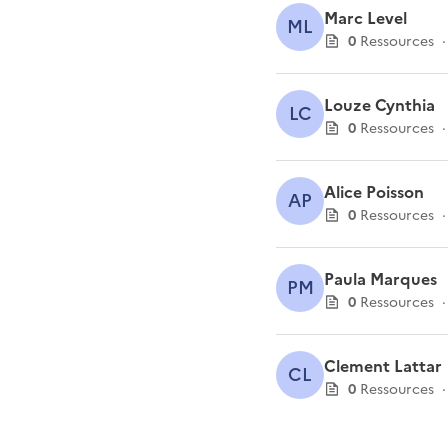
Marc Level
ML
0
Ressource
s
·
Louze Cynthia
LC
0
Ressource
s
·
Alice Poisson
AP
0
Ressource
s
·
Paula Marques
PM
0
Ressource
s
·
Clement Lattar
CL
0
Ressource
s
·