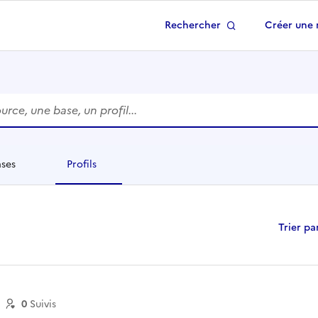
Rechercher
Créer une 
 à la page d'accueil
rche apparaissent automatiquement lors de la saisie dans 
ases
Profils
léments
éléments
Trier par
0
Suivi
s