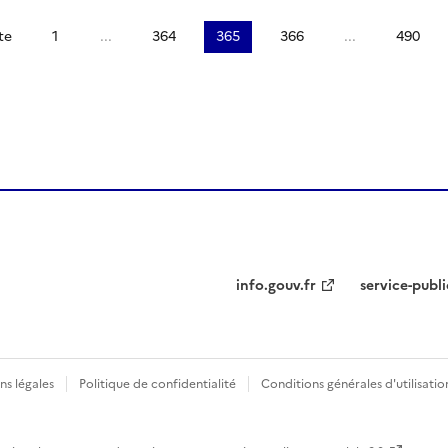
te
1
...
364
365
366
...
490
info.gouv.fr
service-publi
ns légales
Politique de confidentialité
Conditions générales d'utilisatio