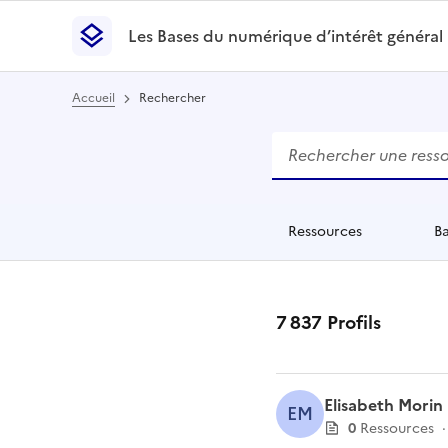
Les Bases du numérique d’intérêt général
- Retour à l’accueil
Les Bases du numérique d’intérêt général
- Retour
Accueil
Rechercher
Rechercher
Des résultats de reche
Ressources
B
éléments
é
7 837
Profil
s
Elisabeth Morin
EM
0
Ressource
s
·