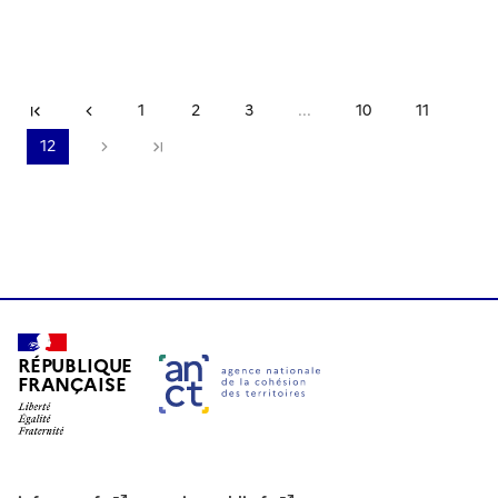
Première page
Page précédente
1
2
3
...
10
11
12
Page suivante
Dernière page
RÉPUBLIQUE
FRANÇAISE