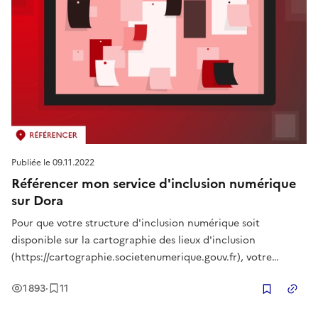
Publiée le
09.11.2022
Référencer mon service d'inclusion numérique
sur Dora
Pour que votre structure d'inclusion numérique soit
disponible sur la cartographie des lieux d'inclusion
(https://cartographie.societenumerique.gouv.fr), votre
service d'inclusion doit être référencé sur l'outil Dora
Vues
Enregistrement
s
1 893
·
11
Copier