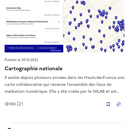
Publiée le
24.10.2022
Cartographie nationale
Il existe depuis plusieurs années dans les Hauts-de-France une
carte collaborative qui recense l’ensemble des lieux de
médiation numérique. Elle a été créée par le SIILAB et est
disponible dans la Base des Assembleurs. Aujourd’hui, une
Vues
Enregistrement
193
·
1
harmonisation de ce type de bases de données a été lancée
Copier
par l