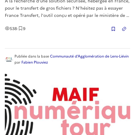
A la recherche d'une solution sécurisée, hébergée en France,
pour le transfert de gros fichiers ? N'hésitez pas à essayer
France Transfert, l'outil conçu et opéré par le ministère de la
Culture en collaboration avec la direction interministérielle
Vues
Enregistrement
s
538
·
9
du numérique (DINUM) et mis à disposition des agent
Copier
Publiée
dans la base
Communauté d'Agglomération de Lens-Liévin
par
Fabien Plouviez