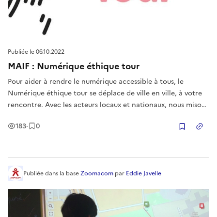
Publiée le
06.10.2022
MAIF : Numérique éthique tour
Pour aider à rendre le numérique accessible à tous, le
Numérique éthique tour se déplace de ville en ville, à votre
rencontre. Avec les acteurs locaux et nationaux, nous misons
sur des expériences marquantes pour faire découvrir ce que
Vues
Enregistrement
s
183
·
0
le numérique apporte à notre vie quotidienne, tout en
Copier
sensibili
Publiée
dans la base
Zoomacom
par
Eddie Javelle