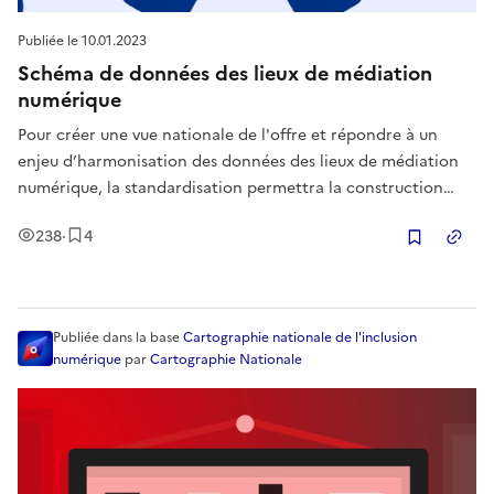
Publiée le
10.01.2023
Schéma de données des lieux de médiation
numérique
Pour créer une vue nationale de l'offre et répondre à un
enjeu d’harmonisation des données des lieux de médiation
numérique, la standardisation permettra la construction
d’un nouveau standard décrivant l’offre de médiation
Vues
Enregistrement
s
238
·
4
numérique. Elle reposera sur un travail de concertation dans
Copier
lequel des util
Publiée
dans la base
Cartographie nationale de l'inclusion
numérique
par
Cartographie Nationale