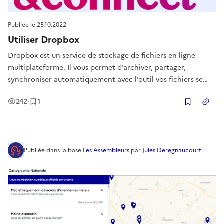
Publiée le
25.10.2022
Utiliser Dropbox
Dropbox est un service de stockage de fichiers en ligne
multiplateforme. Il vous permet d’archiver, partager,
synchroniser automatiquement avec l’outil vos fichiers se
trouvant sur l’ordinateur/la tablette/le smartphone.
Vues
Enregistrement
242
·
1
Copier
Publiée
dans la base
Les Assembleurs
par
Jules Deregnaucourt