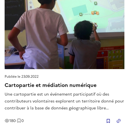
Publiée le
23.09.2022
Cartopartie et médiation numérique
Une cartopartie est un événement participatif où des
contributeurs volontaires explorent un territoire donné pour
contribuer à la base de données géographique libre
Openstreetmap, qui à son tour sert (pour faire simple) à
Vues
Enregistrement
s
180
·
0
réaliser des cartes géographiques. La cartopartie peut être
Copier
un format d'anima