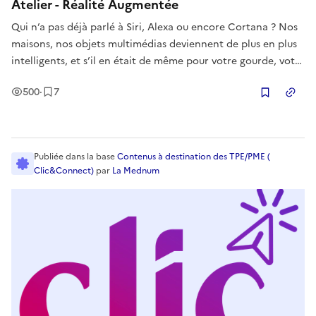
Atelier - Réalité Augmentée
Qui n’a pas déjà parlé à Siri, Alexa ou encore Cortana ? Nos
maisons, nos objets multimédias deviennent de plus en plus
intelligents, et s’il en était de même pour votre gourde, votre
cuillère ou votre stylo ? Venez participer à cet atelier et
Vues
Enregistrement
s
500
·
7
utilisez le numérique pour aller plus loin dans un mond
Copier
Publiée
dans la base
Contenus à destination des TPE/PME (
Clic&Connect)
par
La Mednum