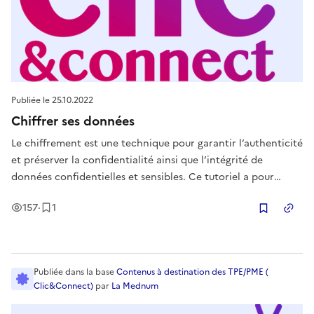
Publiée le
25.10.2022
Chiffrer ses données
Le chiffrement est une technique pour garantir l’authenticité
et préserver la confidentialité ainsi que l’intégrité de
données confidentielles et sensibles. Ce tutoriel a pour
objectif de présenter l’intérêt de chiffrer ses données, et
Vues
Enregistrement
157
·
1
comment les chiffrer.
Copier
Publiée
dans la base
Contenus à destination des TPE/PME (
Clic&Connect)
par
La Mednum