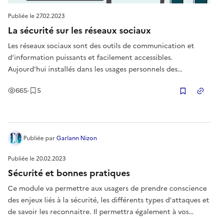
Publiée le
27.02.2023
La sécurité sur les réseaux sociaux
Les réseaux sociaux sont des outils de communication et
d’information puissants et facilement accessibles.
Aujourd’hui installés dans les usages personnels des
internautes, mais aussi dans les usages professionnels des
Vues
Enregistrement
s
665
·
5
entreprises qui les utilisent comme vitrine de leur activité, ils
Copier
n’échappent pa
Publiée
par
Garlann Nizon
Publiée le
20.02.2023
Sécurité et bonnes pratiques
Ce module va permettre aux usagers de prendre conscience
des enjeux liés à la sécurité, les différents types d'attaques et
de savoir les reconnaitre. Il permettra également à vos