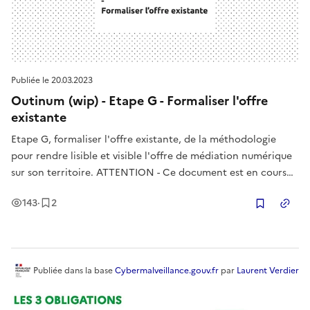
Publiée le
20.03.2023
Outinum (wip) - Etape G - Formaliser l'offre
existante
Etape G, formaliser l'offre existante, de la méthodologie
pour rendre lisible et visible l'offre de médiation numérique
sur son territoire. ATTENTION - Ce document est en cours
d’élaboration et est par conséquent une version de travail. Il
Vues
Enregistrement
s
143
·
2
est possible que vous fassiez face à des incohérences. Si
Copier
Publiée
dans la base
Cybermalveillance.gouv.fr
par
Laurent Verdier