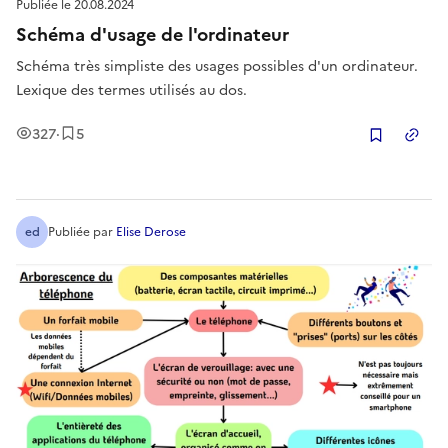
Publiée le
20.08.2024
Schéma d'usage de l'ordinateur
Schéma très simpliste des usages possibles d'un ordinateur.
Lexique des termes utilisés au dos.
Vues
Enregistrement
s
327
·
5
Copier
ed
Publiée
par
Elise Derose