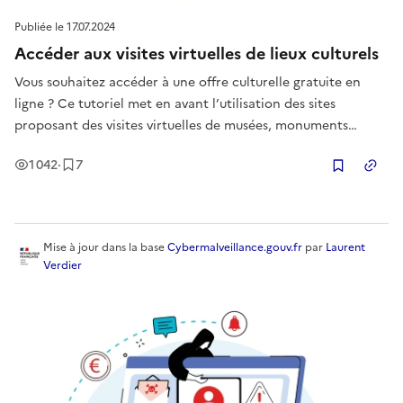
Publiée le
17.07.2024
Accéder aux visites virtuelles de lieux culturels
Vous souhaitez accéder à une offre culturelle gratuite en
ligne ? Ce tutoriel met en avant l’utilisation des sites
proposant des visites virtuelles de musées, monuments
(châteaux, grottes…), villes depuis chez soi, aussi bien pour
Vues
Enregistrement
s
1 042
·
7
les adultes que pour les enfants.
Copier
Mise à jour
dans la base
Cybermalveillance.gouv.fr
par
Laurent
Verdier