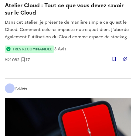
Atelier Cloud : Tout ce que vous devez savoir
sur le Cloud
Dans cet atelier, je présente de manière simple ce qu'est le
Cloud. Comment celui-ci impacte notre quotidien. J'aborde
également l'utilisation du Cloud comme espace de stockage,
jetant les bases pour un prochain atelier dédié à cette
3
Avis
TRÈS RECOMMANDÉE
fonctionnalité.
Vues
Enregistrement
s
1 082
·
17
Copier
Publiée