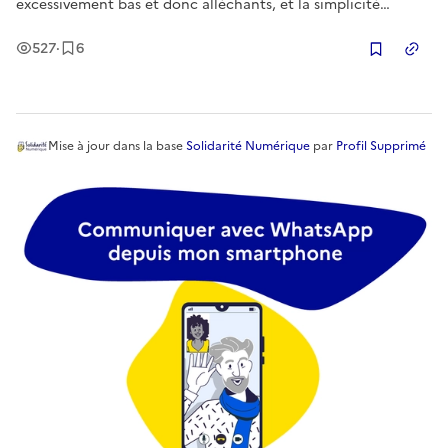
excessivement bas et donc alléchants, et la simplicité
d’utilisation des sites d’achat, nous rendent le clic facile…
Vues
Enregistrement
s
527
·
6
Trop facile ? Parmi les nombreux sites d’achat se dissimulent
Copier
parfois, plus o
Mise à jour
dans la base
Solidarité Numérique
par
Profil Supprimé