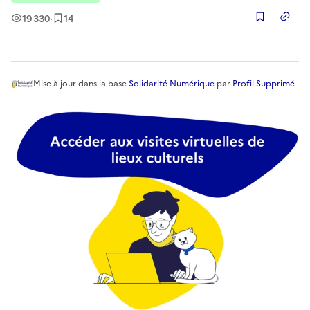
Vues
Enregistrement
s
19 330
·
14
Copier
Mise à jour
dans la base
Solidarité Numérique
par
Profil Supprimé