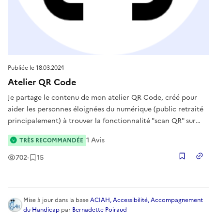
Publiée le
18.03.2024
Atelier QR Code
Je partage le contenu de mon atelier QR Code, créé pour
aider les personnes éloignées du numérique (public retraité
principalement) à trouver la fonctionnalité "scan QR" sur
leur appareil. J'ai ensuite créé un exercice : 5 QR Codes sont
1
Avis
TRÈS RECOMMANDÉE
à scanner et à répertorier de façon ludique sur le petit questi
Vues
Enregistrement
s
702
·
15
Copier
Mise à jour
dans la base
ACIAH, Accessibilité, Accompagnement
du Handicap
par
Bernadette Poiraud