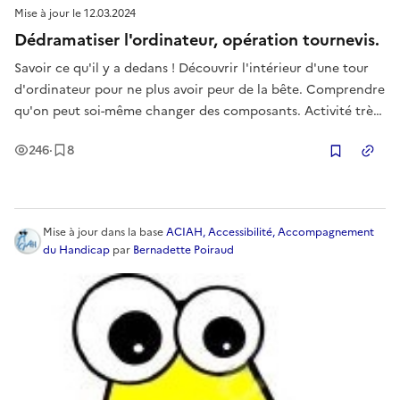
Mise à jour le
12.03.2024
Dédramatiser l'ordinateur, opération tournevis.
Savoir ce qu'il y a dedans ! Découvrir l'intérieur d'une tour
d'ordinateur pour ne plus avoir peur de la bête. Comprendre
qu'on peut soi-même changer des composants. Activité très
appréciée, de 15 à 80 ans et surtout par les femmes !
Vues
Enregistrement
s
246
·
8
Copier
Mise à jour
dans la base
ACIAH, Accessibilité, Accompagnement
du Handicap
par
Bernadette Poiraud