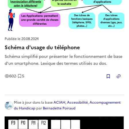
Publiée le
20.08.2024
Schéma d'usage du téléphone
Schéma simplifié pour présenter le fonctionnement de base
d'un smartphone. Lexique des termes utilisés au dos.
Vues
Enregistrement
s
602
·
5
Copier
Mise à jour
dans la base
ACIAH, Accessibilité, Accompagnement
du Handicap
par
Bernadette Poiraud