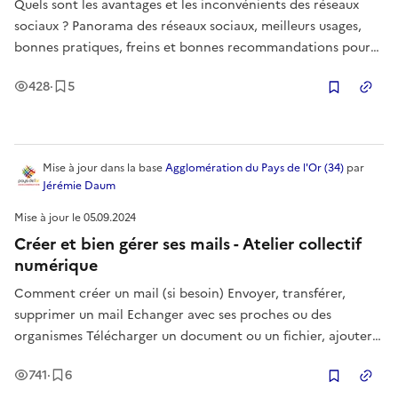
Quels sont les avantages et les inconvénients des réseaux
sociaux ? Panorama des réseaux sociaux, meilleurs usages,
bonnes pratiques, freins et bonnes recommandations pour
tout public. Auteur de ce support pédagogique sous Licence
Vues
Enregistrement
s
428
·
5
Creative Commons BY NC ND Jérémie Daum Conseiller
Copier
Numérique.
Mise à jour
dans la base
Agglomération du Pays de l'Or (34)
par
Jérémie Daum
Mise à jour le
05.09.2024
Créer et bien gérer ses mails - Atelier collectif
numérique
Comment créer un mail (si besoin) Envoyer, transférer,
supprimer un mail Echanger avec ses proches ou des
organismes Télécharger un document ou un fichier, ajouter
une pièce jointe Focus pratique GMAIL, sensibilisation aux
Vues
Enregistrement
s
741
·
6
autres outils Auteur de ce support pédagogique sous Licence
Copier