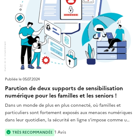
Publiée le
05.07.2024
Parution de deux supports de sensibilisation
numérique pour les familles et les seniors !
Dans un monde de plus en plus connecté, où familles et
particuliers sont fortement exposés aux menaces numériques
dans leur quotidien, la sécurité en ligne s’impose comme une
priorité pour tous. C’est dans ce cadre que la CNIL,
1
Avis
TRÈS RECOMMANDÉE
Cybermalveillance.gouv.fr et l’Unaf ont décidé d’éditer deux