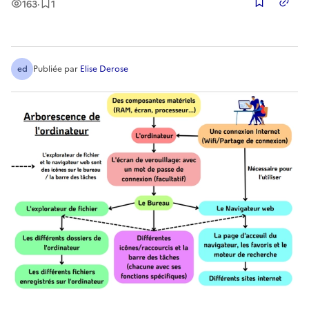
Vues
Enregistrement
163
·
1
Copier
ed
Publiée
par
Elise Derose