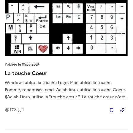
Publiée le
05.08.2024
La touche Coeur
Windows utilise la touche Logo, Mac utilise la touche
Pomme, rebaptisée cmd. Aciah-linux utilise la touche Coeur.
{{Aciah-Linux utilise la "touche cœur ". La touche cœur n'est
pas utilisée pour un raccourci-clavier. Elle fonctionne seule,
Vues
Enregistrement
172
·
1
avec un seul doigt. On trouve sur internet de nombreuses
Copier
mét