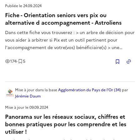
Publiée le
24.09.2024
Fiche - Orientation seniors vers pix ou
alternative d accompagnement - Astroliens
Dans cette fiche vous trouverez : > un arbre de décision pour
vous aider à arbitrer si Pix est un outil pertinent pour
l'accompagnement de votre(vos) bénéficiaire(s) > une
proposition de parcours Pix à adapter à vos activités de
Vues
Enregistrement
s
174
·
5
médiation numérique > une proposition de parcours
Copier
alternatif pour les
Mise à jour
dans la base
Agglomération du Pays de l'Or (34)
par
Jérémie Daum
Mise à jour le
09.09.2024
Panorama sur les réseaux sociaux, chiffres et
bonnes pratiques pour les comprendre et les
utiliser !