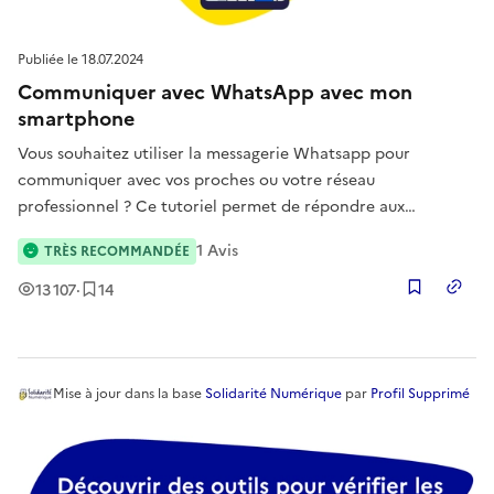
Publiée le
18.07.2024
Communiquer avec WhatsApp avec mon
smartphone
Vous souhaitez utiliser la messagerie Whatsapp pour
communiquer avec vos proches ou votre réseau
professionnel ? Ce tutoriel permet de répondre aux
questions liées à l’utilisation, l’installation et le paramétrage
1
Avis
TRÈS RECOMMANDÉE
de cette messagerie instantanée.
Vues
Enregistrement
s
13 107
·
14
Copier
Mise à jour
dans la base
Solidarité Numérique
par
Profil Supprimé