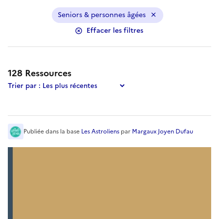
Seniors & personnes âgées
Effacer les filtres
Les résultats ont été mis à jour.
128
ressource
s
trouvée
s
.
128
Ressource
s
Trier par :
Publiée
dans la base
Les Astroliens
par
Margaux Joyen Dufau