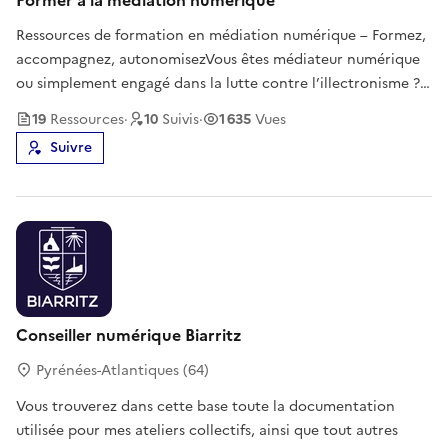
Former à la médiation numérique
Ressources de formation en médiation numérique – Formez,
accompagnez, autonomisezVous êtes médiateur numérique
ou simplement engagé dans la lutte contre l’illectronisme ?
Retrouvez ici des modules de formation clés en main, prêts à
19
Ressource
s
·
10
Suivi
s
·
1 635
Vues
l’emploi, pour accompagner les publics vers plus
Suivre
d’autonomie dans le
Conseiller numérique Biarritz
Pyrénées-Atlantiques (64)
Vous trouverez dans cette base toute la documentation
utilisée pour mes ateliers collectifs, ainsi que tout autres