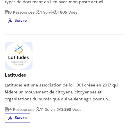
types de document en lien avec mon poste actuel.
8
Ressource
s
·
1
Suivi
·
1 805
Vues
Suivre
Latitudes
Latitudes est une association de loi 1901 créée en 2017 qui
fédère un mouvement de citoyens, citoyennes et
organisations du numérique qui veulent agir pour un
numérique plus vertueux sur le plan social et
4
Ressource
s
·
11
Suivi
s
·
2 393
Vues
environnemental.Nous créons et déployons des programmes
Suivre
d’éducation à la citoyenneté numérique.