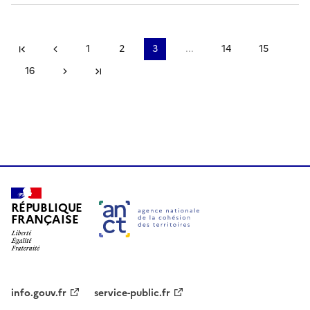
Première page
Page précédente
1
2
3
...
14
15
16
Page suivante
Dernière page
RÉPUBLIQUE
FRANÇAISE
info.gouv.fr
service-public.fr