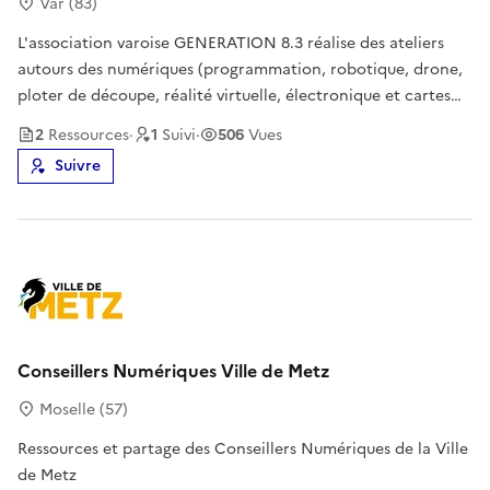
Var (83)
L'association varoise GENERATION 8.3 réalise des ateliers
autours des numériques (programmation, robotique, drone,
ploter de découpe, réalité virtuelle, électronique et cartes
microcontrôleur, impression 3D...). Nous favorisons
2
Ressource
s
·
1
Suivi
·
506
Vues
l'utilisation des logiciels libres, nous participons à
Suivre
l’éducation des c
Conseillers Numériques Ville de Metz
Moselle (57)
Ressources et partage des Conseillers Numériques de la Ville
de Metz