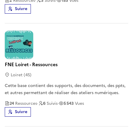
2
Ressource
s
·
3
Suivi
s
·
153
Vues
Suivre
FNE Loiret - Ressources
Loiret (45)
Cette base contient des supports, des documents, des ppts,
et autres permettant de réaliser des ateliers numériques.
24
Ressource
s
·
6
Suivi
s
·
5 543
Vues
Suivre