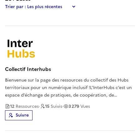
Trier par :
Collectif Interhubs
Bienvenue sur la page des ressources du collectif des Hubs
territoriaux pour un numérique inclusif !L’InterHubs c’est un
espace d’échange de pratiques, de coopération, de
créations de ressources entre Hubs pour les Hubs.
12
Ressource
s
·
15
Suivi
s
·
3 279
Vues
L'InterHubs produit également des ressources pour
Suivre
l'ensemble des acteurs de l'e