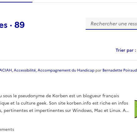
essource
s
collection
s
base
Rechercher une resso
es
·
89
e
s
Trier par :
ACIAH, Accessibilité, Accompagnement du Handicap
par
Bernadette Poiraud
pseudonyme de Korben est un blogueur français
ique et la culture geek. Son site korben.info est riche en infos
es, pertinentes et impertinentes sur Windows, Mac et Linux. A
n.
rement
s