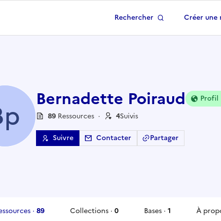
Rechercher
Créer une 
 à la page d'accueil
Bernadette Poiraud
Profil
Bp
89
Ressource
s
·
4
Suivi
s
Suivre
Contacter
Partager
essources
·
89
Collections
·
0
Bases
·
1
À prop