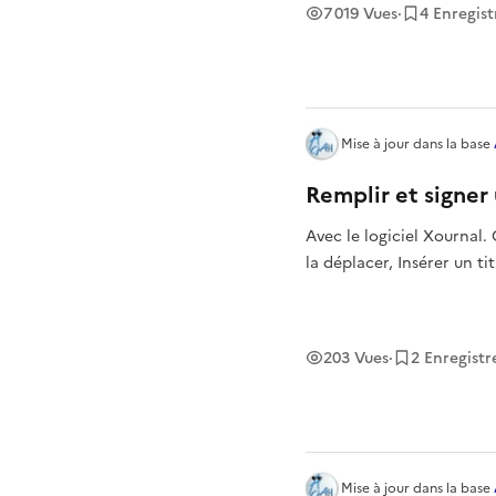
7 019
Vues
·
4
Enregis
Mise à jour
dans la base
Remplir et signer
Avec le logiciel Xournal.
la déplacer, Insérer un ti
203
Vues
·
2
Enregist
Mise à jour
dans la base