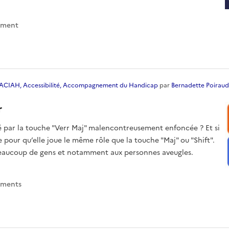
s, y compris au
ement
ACIAH, Accessibilité, Accompagnement du Handicap
par
Bernadette Poiraud
r
é par la touche "Verr Maj" malencontreusement enfoncée ? Et si
 pour qu’elle joue le même rôle que la touche "Maj" ou "Shift".
beaucoup de gens et notamment aux personnes aveugles.
ement
s