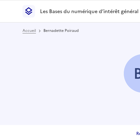
Les Bases du numérique d’intérêt général
- Retour à l’accueil
Les Bases du numérique d’intérêt général
- Retour
Accueil
Bernadette Poiraud
R