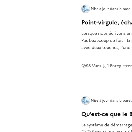
Mise à jour
dans la base
Point-virgule, éch
Lorsque nous écrivons une
Pas beaucoup de fois ! En
avec deux touches, l’une d
pour les personnes âgées
98
Vues
·
1
Enregistre
Mise à jour
dans la base
Qu'est-ce que le 
Le système de démarrage d