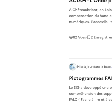
ACIAH - L'Onde p
A Châteaubriant, en Loir
compensation du handicap
numériques. L'accessibili
82
Vues
·
2
Enregistr
Mise à jour
dans la base
Pictogrammes FA
Le SIG a développé une 
compréhension des suppor
FALC ( Facile à lire et à 