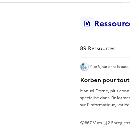
r
Ressourc
ressourc
89
Ressource
s
Mise à jour
dans la base
Korben pour tout
Manuel Dorne, plus connu sous le 
spécialisé dans l’informat
sur l'informatique, varié
consulter sans modératio
867
Vues
·
2
Enregist