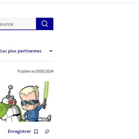
urce
Publiée le
03.05.2024
Enregistrer
Copier le lien
de la ressource