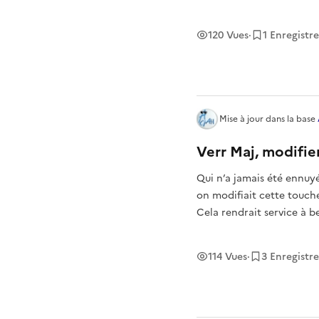
site web accessible à tou
120
Vues
·
1
Enregistr
Mise à jour
dans la base
Verr Maj, modifie
Qui n’a jamais été ennuy
on modifiait cette touche
Cela rendrait service à 
114
Vues
·
3
Enregistr