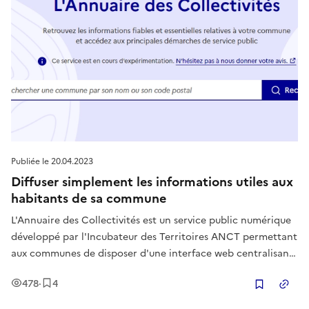
Publiée le
20.04.2023
Diffuser simplement les informations utiles aux
habitants de sa commune
L'Annuaire des Collectivités est un service public numérique
développé par l'Incubateur des Territoires ANCT permettant
aux communes de disposer d'une interface web centralisant
des informations fiables et utiles pour le citoyens : horaires
Vues
Enregistrement
s
478
·
4
d'ouverture de la mairie, liens vers les démarches adminis
Copier