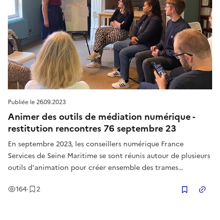
Publiée le
26.09.2023
Animer des outils de médiation numérique -
restitution rencontres 76 septembre 23
En septembre 2023, les conseillers numérique France
Services de Seine Maritime se sont réunis autour de plusieurs
outils d'animation pour créer ensemble des trames
complètes. L'objectif était de concevoir, en groupe, des
Vues
Enregistrement
s
164
·
2
ateliers collectifs.
Copier