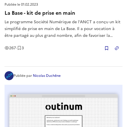
Publiée le
01.02.2023
La Base - kit de prise en main
Le programme Société Numérique de l'ANCT a conçu un kit
simplifié de prise en main de La Base. Il a pour vocation à
être partagé au plus grand nombre, afin de favoriser la
compréhension du fonctionnement de la plateforme et des
Vues
Enregistrement
s
267
·
3
opportunités qu'elle offre.
Copier
Publiée
par
Nicolas Duchêne