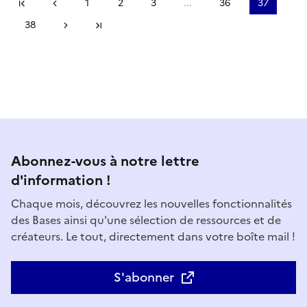
Première page
Page précédente
1
2
3
...
36
37
38
Page suivante
Dernière page
Abonnez-vous à notre lettre
d'information !
Chaque mois, découvrez les nouvelles fonctionnalités
des Bases ainsi qu'une sélection de ressources et de
créateurs. Le tout, directement dans votre boîte mail !
S'abonner