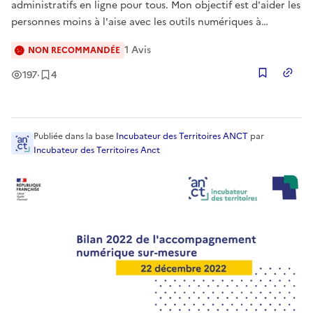
administratifs en ligne pour tous. Mon objectif est d'aider les
personnes moins à l'aise avec les outils numériques à
naviguer plus facilement dans leurs démarches
1
Avis
NON RECOMMANDÉE
administratives et pour les professionnels un support dans
l'aide aux déma
Vues
Enregistrement
s
197
·
4
Copier
Publiée
dans la base
Incubateur des Territoires ANCT
par
Incubateur des Territoires Anct