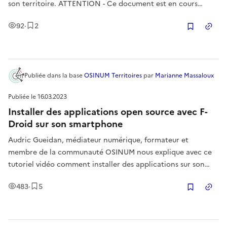
son territoire. ATTENTION - Ce document est en cours
d’élaboration et est par conséquent une version de travail. Il
Vues
Enregistrement
s
92
·
2
est possible que vous fassiez face à des incohérences. Si c’est
Copier
Publiée
dans la base
OSINUM Territoires
par
Marianne Massaloux
Publiée le
16.03.2023
Installer des applications open source avec F-
Droid sur son smartphone
Audric Gueidan, médiateur numérique, formateur et
membre de la communauté OSINUM nous explique avec ce
tutoriel vidéo comment installer des applications sur son
smartphone sans passer par la case Google Play Store.
Vues
Enregistrement
s
483
·
5
Découvrez F-Droid.
Copier