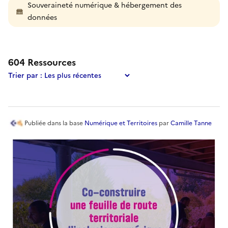
Souveraineté numérique & hébergement des
données
Les résultats ont été mis à jour.
604
ressource
s
trouvée
s
.
604
Ressource
s
Trier par :
Publiée
dans la base
Numérique et Territoires
par
Camille Tanne