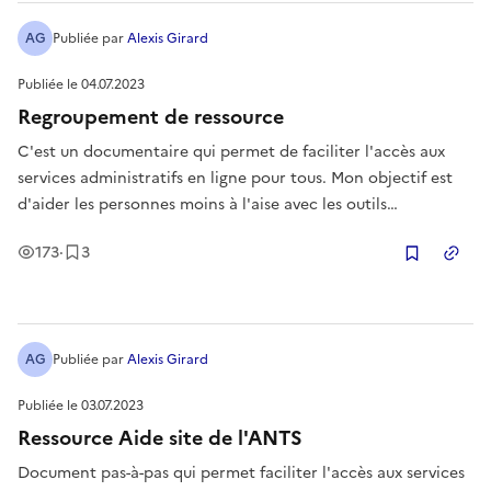
AG
Publiée
par
Alexis Girard
Publiée le
04.07.2023
Regroupement de ressource
C'est un documentaire qui permet de faciliter l'accès aux
services administratifs en ligne pour tous. Mon objectif est
d'aider les personnes moins à l'aise avec les outils
numériques à naviguer plus facilement dans leurs démarches
Vues
Enregistrement
s
173
·
3
administratives et pour les professionnels un support dans
Copier
l'aide au
AG
Publiée
par
Alexis Girard
Publiée le
03.07.2023
Ressource Aide site de l'ANTS
Document pas-à-pas qui permet faciliter l'accès aux services