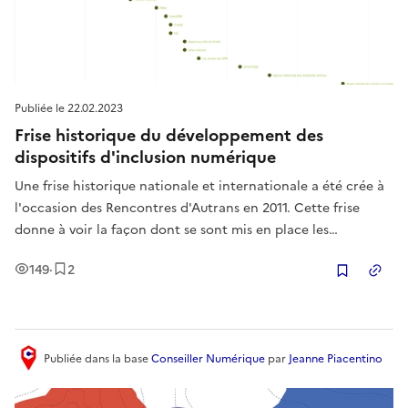
Publiée le
22.02.2023
Frise historique du développement des
dispositifs d'inclusion numérique
Une frise historique nationale et internationale a été crée à
l'occasion des Rencontres d'Autrans en 2011. Cette frise
donne à voir la façon dont se sont mis en place les
dispositifs d'inclusion numérique.
Vues
Enregistrement
s
149
·
2
Copier
Publiée
dans la base
Conseiller Numérique
par
Jeanne Piacentino