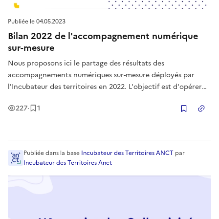
Publiée le
04.05.2023
Bilan 2022 de l'accompagnement numérique
sur-mesure
Nous proposons ici le partage des résultats des
accompagnements numériques sur-mesure déployés par
l'Incubateur des territoires en 2022. L'objectif est d'opérer
un diagnostic des besoins grâce à l'expertise d'un coach en
Vues
Enregistrement
227
·
1
local puis d'outiller les petites communes de manière
Copier
adéquate avec des soluti
Publiée
dans la base
Incubateur des Territoires ANCT
par
Incubateur des Territoires Anct