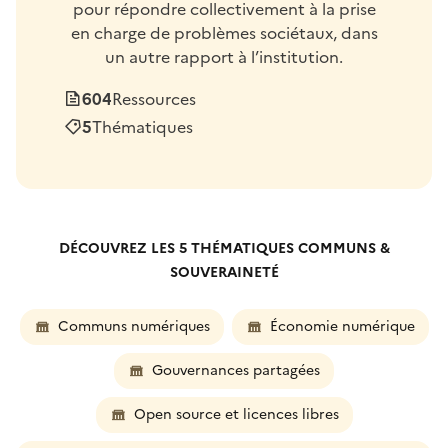
pour répondre collectivement à la prise
en charge de problèmes sociétaux, dans
un autre rapport à l’institution.
604
Ressources
5
Thématiques
DÉCOUVREZ LES
5
THÉMATIQUES
COMMUNS &
SOUVERAINETÉ
Les résultats se mettent à jour automatiquement à l'activ
Communs numériques
Économie numérique
Gouvernances partagées
Open source et licences libres