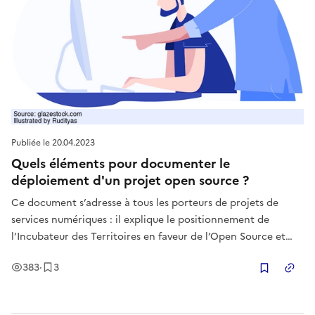
Publiée le
20.04.2023
Quels éléments pour documenter le
déploiement d'un projet open source ?
Ce document s’adresse à tous les porteurs de projets de
services numériques : il explique le positionnement de
l’Incubateur des Territoires en faveur de l’Open Source et
propose une méthodologie pour la documentation du
Vues
Enregistrement
s
383
·
3
déploiement d’un logiciel dont le code est ouvert.
Copier