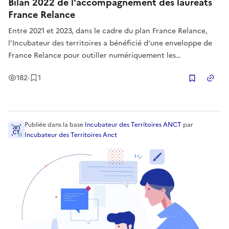
Bilan 2022 de l'accompagnement des lauréats
France Relance
Entre 2021 et 2023, dans le cadre du plan France Relance,
l’Incubateur des territoires a bénéficié d’une enveloppe de
France Relance pour outiller numériquement les
collectivités. Une consultation nationale a fait émerger des
Vues
Enregistrement
182
·
1
besoins et des solutions permettant ainsi à l’Incubateur de
Copier
garantir l’im
Publiée
dans la base
Incubateur des Territoires ANCT
par
Incubateur des Territoires Anct