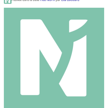
Publiée
dans la base
Hub NUMI
par
Lisa Lélouard