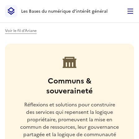
Les Bases du numérique d’intérêt général
- Retour à l’accueil
Les Bases du numérique d’intérêt général
- Retour à la p
Voir le fil d'Ariane
Communs &
souveraineté
Réflexions et solutions pour construire
des services qui repensent la logique
propriétaire, promeuvent la mise en
commun de ressources, leur gouvernance
partagée et la logique de communauté