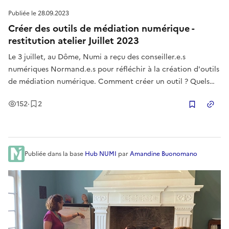
Publiée le
28.09.2023
Créer des outils de médiation numérique -
restitution atelier Juillet 2023
Le 3 juillet, au Dôme, Numi a reçu des conseiller.e.s
numériques Normand.e.s pour réfléchir à la création d'outils
de médiation numérique. Comment créer un outil ? Quels
sont les écueils à éviter ? Objectifs : - Découvrir des outils et
Vues
Enregistrement
s
152
·
2
des ressources pour apprendre les bases du numérique
Copier
(Limbo
Publiée
dans la base
Hub NUMI
par
Amandine Buonomano