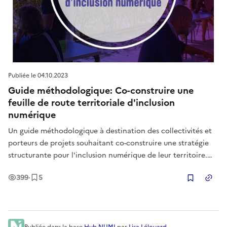
Publiée le
04.10.2023
Guide méthodologique: Co-construire une
feuille de route territoriale d'inclusion
numérique
Un guide méthodologique à destination des collectivités et
porteurs de projets souhaitant co-construire une stratégie
structurante pour l'inclusion numérique de leur territoire.
Fruit d'un an d'expérimentation auprès de deux collectivités
Vues
Enregistrement
s
399
·
5
territoriales, Hubikoop et Pays et Quartiers de Nouvelle A
Copier