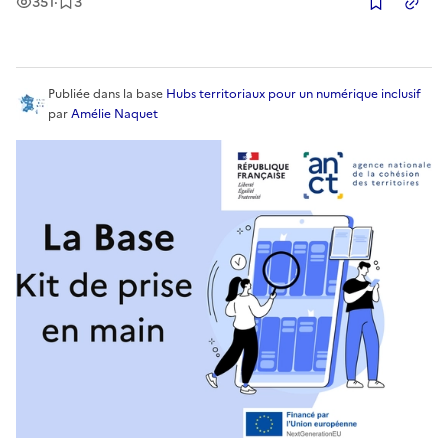
Vues
Enregistrement
s
351
·
3
Copier
Publiée
dans la base
Hubs territoriaux pour un numérique inclusif
par
Amélie Naquet