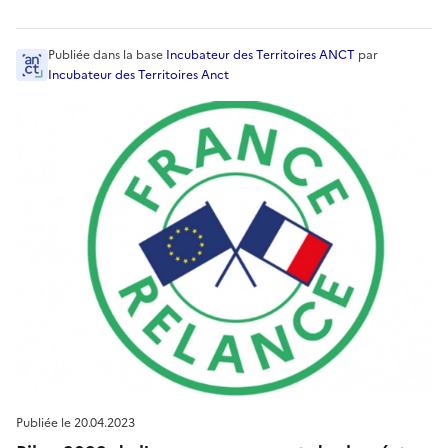
Publiée
dans la base
Incubateur des Territoires ANCT
par
Incubateur des Territoires Anct
Publiée le
20.04.2023