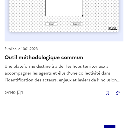
Publiée le
13.01.2023
Outil méthodologique commun
Une plateforme destiné à aider les hubs territoriaux à
accompagner les agents et élus d’une collectivité dans
l’identification des acteurs, enjeux et leviers de l’inclusion
numérique sur leurs territoires pour structurer une offre de
Vues
Enregistrement
140
·
1
médiation numérique et édifier une programmation en
Copier
s’appuyant su