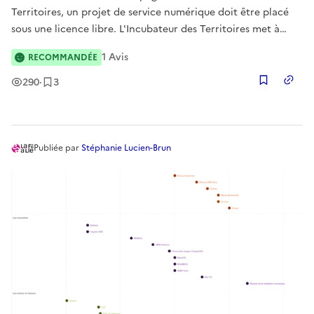
Territoires, un projet de service numérique doit être placé
sous une licence libre. L'Incubateur des Territoires met à
disposition un outil simple permettant de guider les
1
Avis
RECOMMANDÉE
producteurs de logiciels libres ou contributeurs (collectivités,
admin
Vues
Enregistrement
s
290
·
3
Copier
Publiée
par
Stéphanie Lucien-Brun