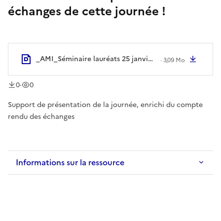
échanges de cette journée !
_AMI_Séminaire lauréats 25 janvier 2024_Compte-rendu.pptx
Téléc
·
3,09 Mo
téléchargement
vue
s
s
0
·
0
Support de présentation de la journée, enrichi du compte
rendu des échanges
Informations sur la ressource