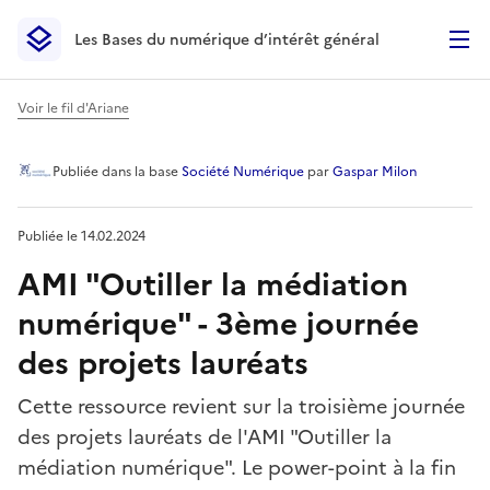
Les Bases du numérique d’intérêt général
- Retour à l’accueil
Les Bases du numérique d’intérêt général
- Retour à la p
Voir le fil d'Ariane
AMI "Outiller la médiation 
Publiée
dans la base
Société Numérique
par
Gaspar Milon
Publiée le
14.02.2024
AMI "Outiller la médiation
numérique" - 3ème journée
des projets lauréats
Cette ressource revient sur la troisième journée
des projets lauréats de l'AMI "Outiller la
médiation numérique". Le power-point à la fin