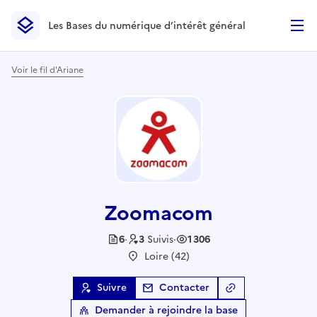
Les Bases du numérique d’intérêt général
- Retour à l’accueil
Les Bases du numérique d’intérêt général
- Retour à la p
Voir le fil d'Ariane
Zoomacom
6
·
3
Suivis
·
1 306
Loire (42)
Suivre
Contacter
Copier le lien
de l
Demander à rejoindre la base