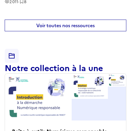
Vues
Enregistrement
s
2 011
·
8
d'information.
Voir toutes nos ressources
Notre collection à la une