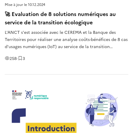
Mise à jour le
10.12.2024
🚀 Evaluation de 8 solutions numériques au
service de la transition écologique
L'ANCT s'est associée avec le CEREMA et la Banque des
Territoires pour réaliser une analyse coûts-bénéfices de 8 cas
d'usages numériques (IoT) au service de la transition
écologique afin de de connaître les impacts des solutions
Vues
Enregistrement
s
258
·
3
(notamment en empreinte carbone et en euros). Au sein de
cette ressou