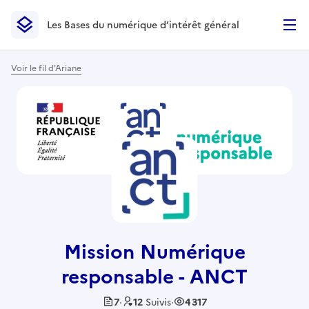
Les Bases du numérique d’intérêt général
- Retour à l’accueil
Les Bases du numérique d’intérêt général
- Retour à la p
Voir le fil d'Ariane
Mission Numérique
responsable - ANCT
7
·
12
Suivis
·
4 317