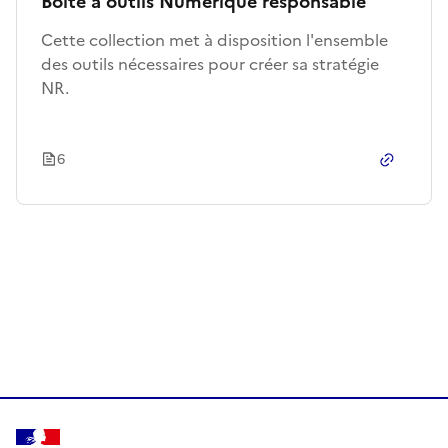
Boîte à outils Numérique responsable
Cette collection met à disposition l'ensemble
des outils nécessaires pour créer sa stratégie
NR.
6
Copier le