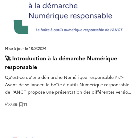
Mise à jour le
18.07.2024
🚀 Introduction à la démarche Numérique
responsable
Qu'est-ce qu'une démarche Numérique responsable ? 👉
Avant de se lancer, la boîte à outils Numérique responsable
de l'ANCT propose une présentation des différentes versions
disponibles du pas à pas méthodologique.
Vues
Enregistrement
s
739
·
11