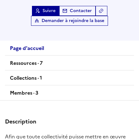
Suivre
Contacter
Copier le lien
de l
Demander à rejoindre la base
Page d'accueil
Ressources ·
7
ressources
Collections ·
1
collections
Membres ·
3
membres
Description
Afin que toute collectivité puisse mettre en œuvre