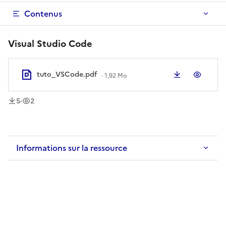
Contenus
Visual Studio Code
tuto_VSCode.pdf
Télécharger
Aperç
·
1,92 Mo
téléchargement
vue
s
s
5
·
2
Informations sur la ressource