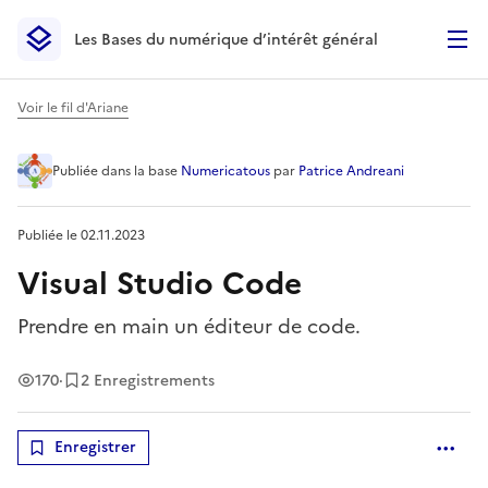
Les Bases du numérique d’intérêt général
- Retour à l’accueil
Les Bases du numérique d’intérêt général
- Retour à la p
Voir le fil d'Ariane
Visual Studio Code
Publiée
dans la base
Numericatous
par
Patrice Andreani
Publiée le
02.11.2023
Visual Studio Code
Prendre en main un éditeur de code.
Vues
170
·
2 Enregistrements
Enregistrer
Optio