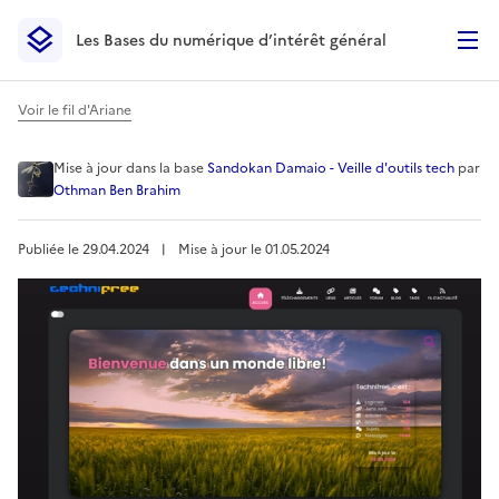
Les Bases du numérique d’intérêt général
- Retour à l’accueil
Les Bases du numérique d’intérêt général
- Retour à la p
Voir le fil d'Ariane
Technifree - Le site de réfé
Mise à jour
dans la base
Sandokan Damaio - Veille d'outils tech
par
Othman Ben Brahim
Publiée le
29.04.2024
︱
Mise à jour le
01.05.2024