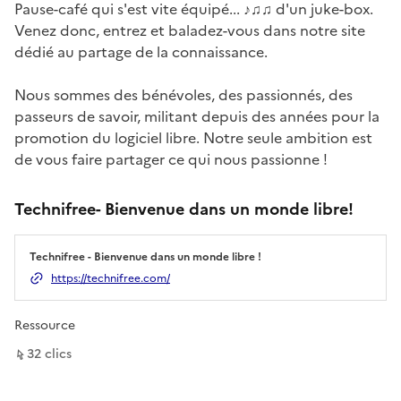
Pause-café qui s'est vite équipé... ♪♫♫ d'un juke-box.
Venez donc, entrez et baladez-vous dans notre site
dédié au partage de la connaissance.
Nous sommes des bénévoles, des passionnés, des
passeurs de savoir, militant depuis des années pour la
promotion du logiciel libre. Notre seule ambition est
de vous faire partager ce qui nous passionne !
Technifree- Bienvenue dans un monde libre!
Technifree - Bienvenue dans un monde libre !
Ouverture dans un nouvel onglet
https://technifree.com/
Ressource
sur ce lien
32
clic
s