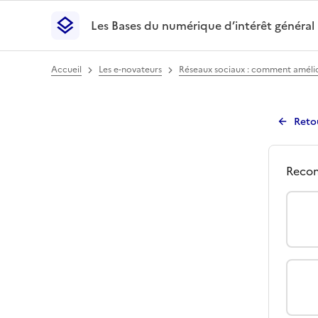
Les Bases du numérique d’intérêt général
- Retour à l’accueil
Les Bases du numérique d’intérêt général
- Retour
Accueil
Les e-novateurs
Réseaux sociaux : comment améliore
Reto
Avi
Qu
Recom