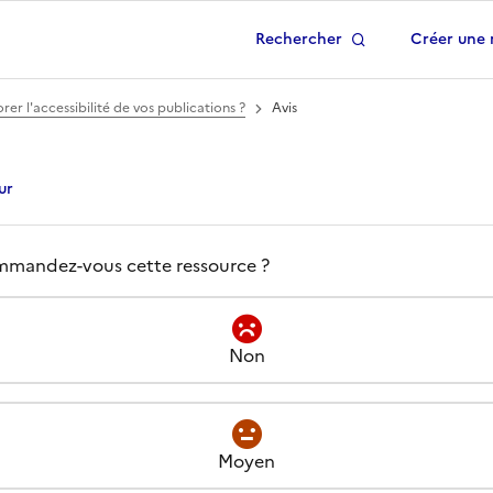
Rechercher
Créer une 
 à la page d'accueil
r l'accessibilité de vos publications ?
Avis
ur
s -
Réseaux sociaux : com
el est votre avis à propos de
mandez-vous cette ressource ?
Non
Moyen