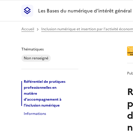
Les Bases du numérique d’intérêt général
- Retour à l’accueil
Les Bases du numérique d’intérêt général
- Retour
Accueil
Inclusion numérique et insertion par l'activité écono
Référentiel de pra
Thématiques
Non renseigné
Pub
Référentiel de pratiques
R
professionnelles en
matière
p
d’accompagnement à
l’inclusion numérique
d
Informations
n