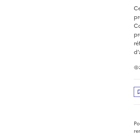
Ce
pr
Co
pr
ré
d’
Po
re