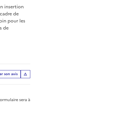
en insertion
 cadre de
oin pour les
s de
r son avis
formulaire sera à