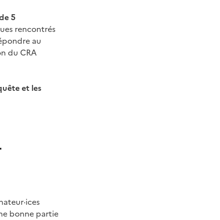
 de 5
ues rencontrés
répondre au
ion du CRA
uête et les
r
nateur·ices
une bonne partie