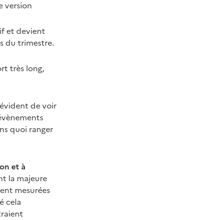
e version
if et devient
s du trimestre.
t très long,
 évident de voir
s évènements
ans quoi ranger
on et à
nt la majeure
ement mesurées
é cela
traient