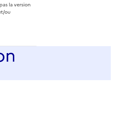
as la version
et/ou
a-m%C3%A9diation-num%C3%A9rique?page-id=29196%3A127964&node-id=292