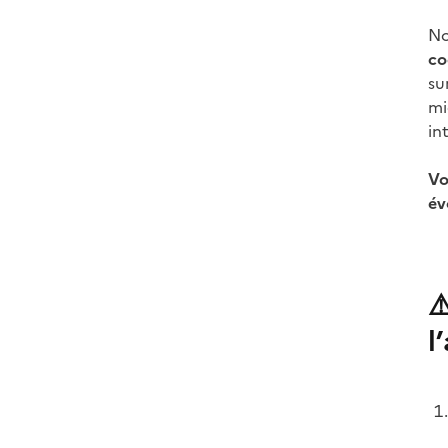
No
co
su
mi
in
Vo
év
⚠
l