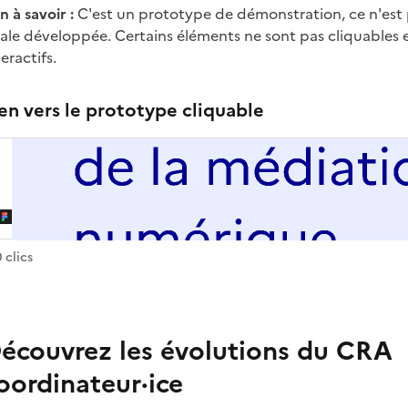
n à savoir :
C'est un prototype de démonstration, ce n'est p
nale développée. Certains éléments ne sont pas cliquables 
teractifs.
en vers le prototype cliquable
Figma
Ouverture dans un nouvel onglet
C
r
e
https://www.figma.com/proto/tHjoZOsfnmtPK9woxWkeLc/La-Coop-de-l
a
t
e
 ce lien
0
clic
s
d
w
t
h
F
écouvrez les évolutions du CRA
g
oordinateur·ice
m
a