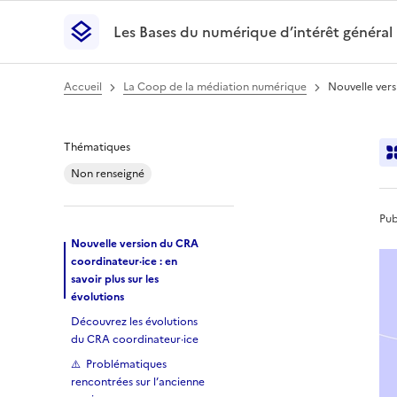
Les Bases du numérique d’intérêt général
- Retour à l’accueil
Les Bases du numérique d’intérêt général
- Retour
Accueil
La Coop de la médiation numérique
Nouvelle vers
Nouvelle version du
Thématiques
Non renseigné
Pub
Nouvelle version du CRA
coordinateur·ice : en
savoir plus sur les
évolutions
Découvrez les évolutions
du CRA coordinateur·ice
⚠️ Problématiques
rencontrées sur l’ancienne