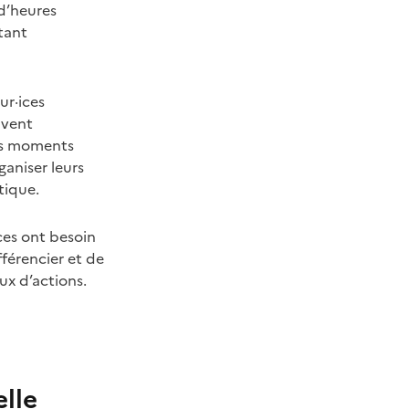
d’heures
tant
ur·ices
uvent
des moments
ganiser leurs
tique.
ces ont besoin
fférencier et de
ux d’actions.
lle