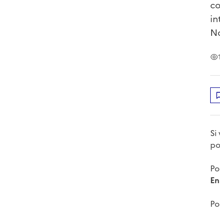
co
in
N
Si
po
Po
En
Po