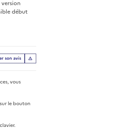
 version
nible début
r son avis
ces, vous
 sur le bouton
lavier.