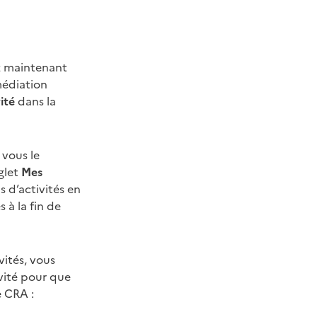
z maintenant
médiation
ité
dans la
 vous le
nglet
Mes
 d’activités en
 à la fin de
vités, vous
vité pour que
e CRA :