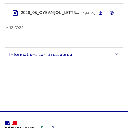
2026_05_CYBANJOU_LETTRE_RESSOURCES_MAI.pdf
Télécharger
Aperç
·
1,44 Mo
téléchargement
vue
s
s
12
·
22
Informations sur la ressource