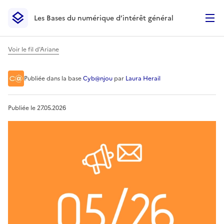
Les Bases du numérique d’intérêt général
- Retour à l’accueil
Les Bases du numérique d’intérêt général
- Retour à la p
Voir le fil d'Ariane
Lettre ressources - Mai 202
Publiée
dans la base
Cyb@njou
par
Laura Herail
Publiée le
27.05.2026