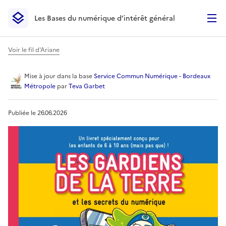
Les Bases du numérique d’intérêt général
- Retour à l’accueil
Les Bases du numérique d’intérêt général
- Retour à la p
Voir le fil d'Ariane
Livret pédagogique - Les ga
Mise à jour
dans la base
Service Commun Numérique - Bordeaux
Métropole
par
Teva Garbet
Publiée le
26.06.2026