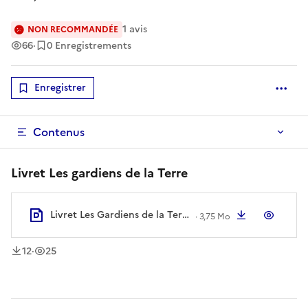
1
avis
NON RECOMMANDÉE
Vues
66
·
0 Enregistrements
Enregistrer
Optio
Contenus
Livret Les gardiens de la Terre
Livret Les Gardiens de la Terre.pdf
Télécharger
Aperç
·
3,75 Mo
téléchargement
vue
s
s
12
·
25