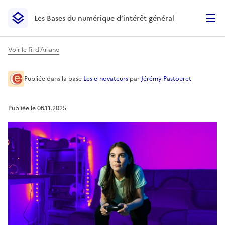
Les Bases du numérique d’intérêt général
- Retour à l’accueil
Les Bases du numérique d’intérêt général
- Retour à la p
Voir le fil d'Ariane
Lentement mais sûrement, les
Publiée
dans la base
Les e-novateurs
par
Jérémy Pastouret
Publiée le
06.11.2025