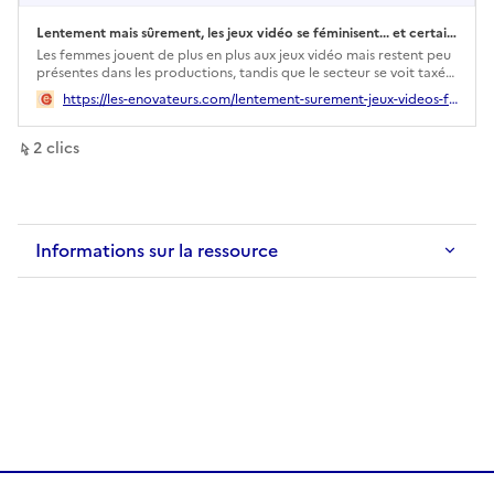
Lentement mais sûrement, les jeux vidéo se féminisent... et certains ont du mal à s'y faire
Ouverture dans un nouvel onglet
Les femmes jouent de plus en plus aux jeux vidéo mais restent peu
présentes dans les productions, tandis que le secteur se voit taxé
de "woke" par certains.
https://les-enovateurs.com/lentement-surement-jeux-videos-feminisent-certains-ont-du-mal?mtm_kwd=bss
sur ce lien
2
clic
s
Informations sur la ressource