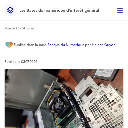
Les Bases du numérique d’intérêt général
- Retour à l’accueil
Les Bases du numérique d’intérêt général
- Retour à la p
Voir le fil d'Ariane
Le Jeu des Composants
Publiée
dans la base
Banque du Numérique
par
Hélène Guyon
Publiée le
03.07.2026