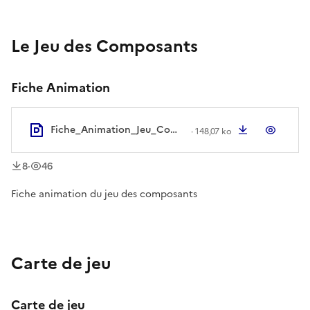
Le Jeu des Composants
Fiche Animation
Fiche_Animation_Jeu_Composants_PC_ABN.pdf
Télécharger
Aperç
·
148,07 ko
téléchargement
vue
s
s
8
·
46
Fiche animation du jeu des composants
Carte de jeu
Carte de jeu