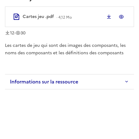
Cartes jeu .pdf
Télécharger
Aperç
·
4,12 Mo
téléchargement
vue
s
s
12
·
30
Les cartes de jeu qui sont des images des composants, les
noms des composants et les définitions des composants
Informations sur la ressource