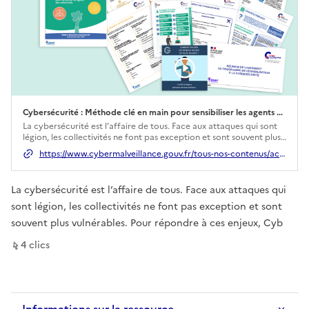
Cybersécurité : Méthode clé en main pour sensibiliser les agents des collectivit
Ouverture dans un nouvel onglet
La cybersécurité est l’affaire de tous. Face aux attaques qui sont
légion, les collectivités ne font pas exception et sont souvent plus
vulnérables. Pour répondre à ces enjeux, Cyb
https://www.cybermalveillance.gouv.fr/tous-nos-contenus/actualites/cybersecurite-methode-cle-sensibiliser-agents-collectivites
La cybersécurité est l’affaire de tous. Face aux attaques qui
sont légion, les collectivités ne font pas exception et sont
souvent plus vulnérables. Pour répondre à ces enjeux, Cyb
sur ce lien
4
clic
s