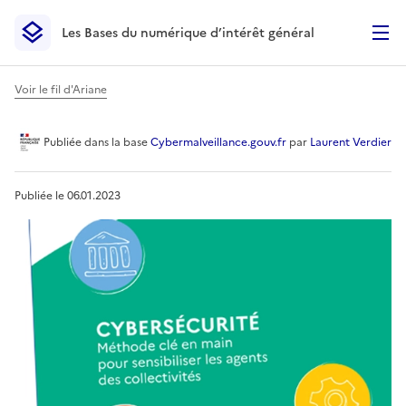
Les Bases du numérique d’intérêt général
- Retour à l’accueil
Les Bases du numérique d’intérêt général
- Retour à la p
Voir le fil d'Ariane
La méthode clé en main pour 
Publiée
dans la base
Cybermalveillance.gouv.fr
par
Laurent Verdier
Publiée le
06.01.2023