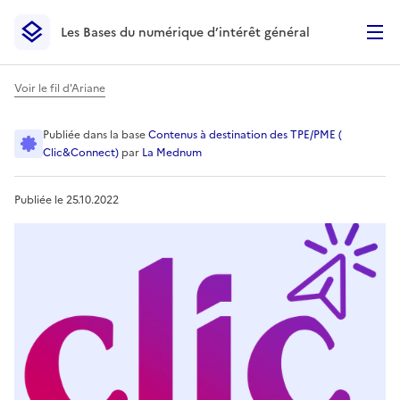
Les Bases du numérique d’intérêt général
- Retour à l’accueil
Les Bases du numérique d’intérêt général
- Retour à la p
Voir le fil d'Ariane
Faire appel à la médiation d
Publiée
dans la base
Contenus à destination des TPE/PME (
Clic&Connect)
par
La Mednum
Publiée le
25.10.2022