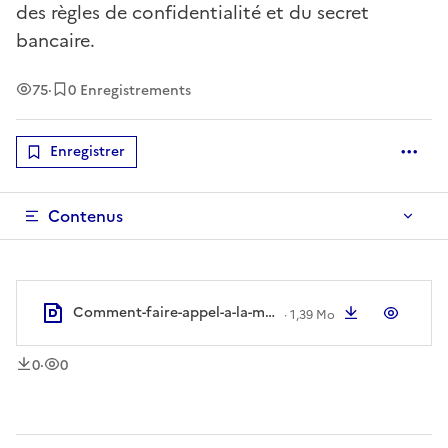
des règles de confidentialité et du secret
bancaire.
Vues
75
·
0 Enregistrements
Enregistrer
Optio
Contenus
Comment-faire-appel-a-la-mediation-du-credit-aux-entreprises.pdf
Télécharger
Aperç
·
1,39 Mo
téléchargement
vue
s
s
0
·
0