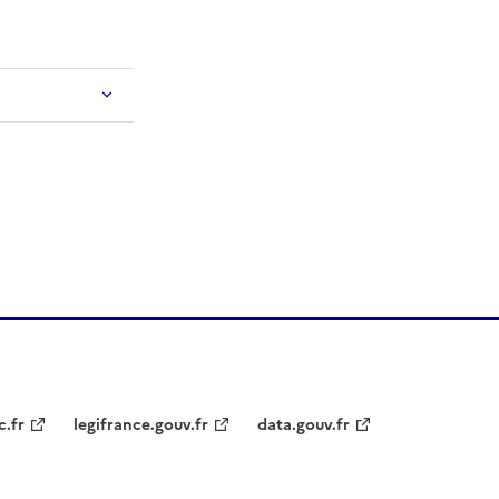
c.fr
legifrance.gouv.fr
data.gouv.fr