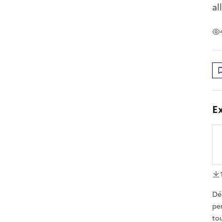
al
Ex
té
Dé
pe
to