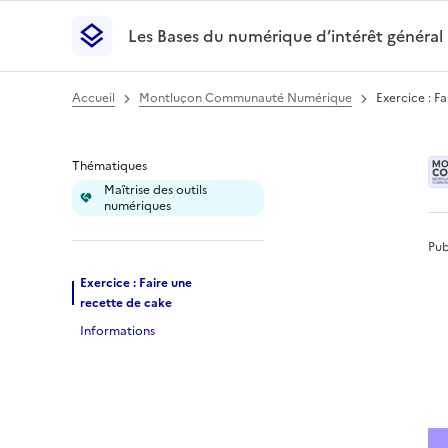
Les Bases du numérique d’intérêt général
- Retour à l’accueil
Les Bases du numérique d’intérêt général
- Retour
Accueil
Montluçon Communauté Numérique
Exercice : F
Exercice : Faire une
Thématiques
Maîtrise des outils
numériques
Pub
Exercice : Faire une
recette de cake
Informations