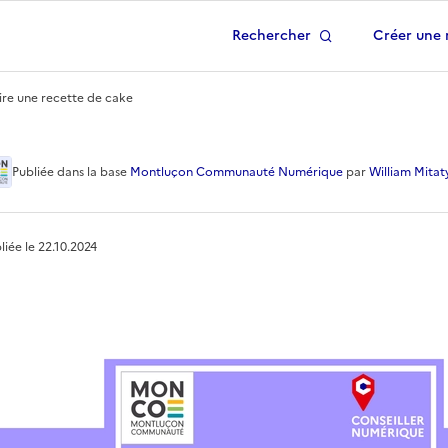
Rechercher
Créer une 
 à la page d'accueil
aire une recette de cake
 recette de cake
Publiée
dans la base
Montluçon Communauté Numérique
par
William Mitat
liée le
22.10.2024