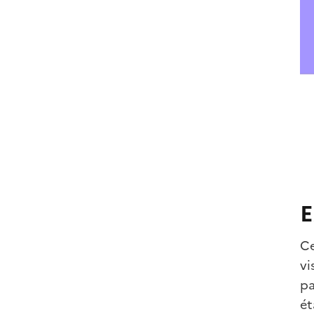
E
Ce
vi
pa
ét