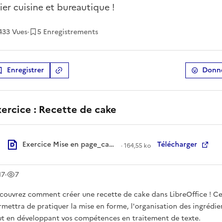
lier cuisine et bureautique !
433
Vues
·
5 Enregistrements
Enregistrer
Donne
Copier le lien
de la ressource
ercice : Recette de cake
Exercice Mise en page_cake recette.pdf
Télécharger
·
164,55 ko
léchargement
vue
s
s
17
·
7
couvrez comment créer une recette de cake dans LibreOffice ! Ce
rmettra de pratiquer la mise en forme, l'organisation des ingrédie
ut en développant vos compétences en traitement de texte.