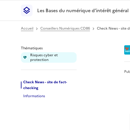
Les Bases du numérique d’intérêt général
- Retour à l’accueil
Les Bases du numérique d’intérêt général
- Retour
Accueil
Conseillers Numériques CD86
Check News - site d
Check News - site d
Thématiques
Risques cyber et
protection
Pub
Check News - site de fact-
checking
Informations