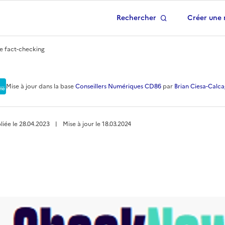
Rechercher
Créer une 
 à la page d'accueil
e fact-checking
e fact-checking
Mise à jour
dans la base
Conseillers Numériques CD86
par
Brian Ciesa-Calca
liée le
28.04.2023
︱
Mise à jour le
18.03.2024