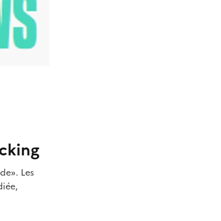
cking
de». Les
diée,