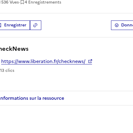
1 536
Vues
·
4 Enregistrements
Enregistrer
Donne
Copier le lien
de la ressource
heckNews
https://www.liberation.fr/checknews/
verture dans un nouvel onglet
 ce lien
113
clic
s
Informations sur la ressource