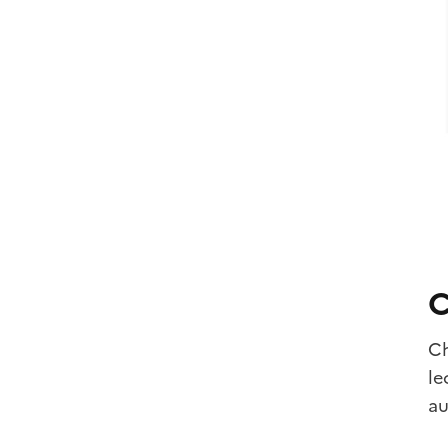
C
Ch
le
au