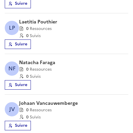
Suivre
Laetitia Pouthier
LP
0
Ressource
s
0
Suivi
s
Suivre
Natacha Faraga
NF
0
Ressource
s
0
Suivi
s
Suivre
Johaan Vancauwemberge
JV
0
Ressource
s
0
Suivi
s
Suivre