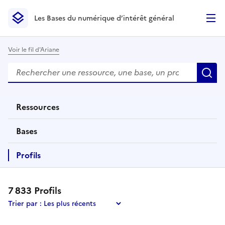
Les Bases du numérique d’intérêt général
- Retour à l’accueil
Les Bases du numérique d’intérêt général
- Retour à la p
Voir le fil d'Ariane
Rechercher
Des résultats de recherche apparaissent automatiquemen
R
Ressources
éléments
Bases
éléments
Profils
éléments
7 833
Profil
s
Trier par :