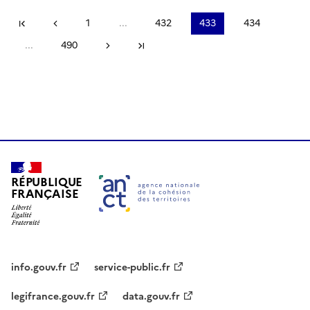
Première page
Page précédente
1
...
432
433
434
...
490
Page suivante
Dernière page
RÉPUBLIQUE
FRANÇAISE
info.gouv.fr
service-public.fr
legifrance.gouv.fr
data.gouv.fr