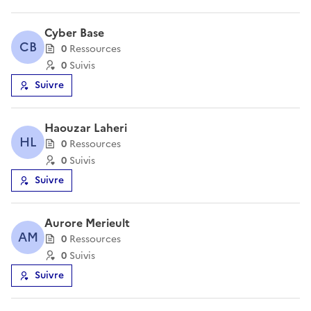
Cyber Base
CB
0
Ressource
s
0
Suivi
s
Suivre
Haouzar Laheri
HL
0
Ressource
s
0
Suivi
s
Suivre
Aurore Merieult
AM
0
Ressource
s
0
Suivi
s
Suivre