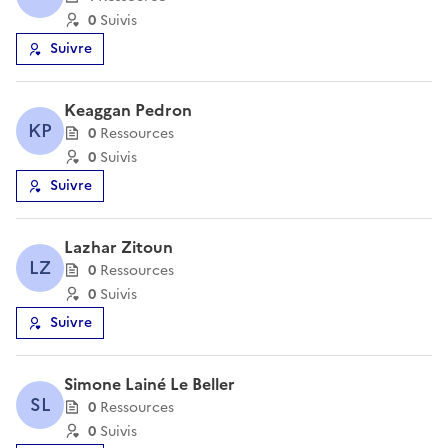
0
Suivi
s
Suivre
Keaggan Pedron
KP
0
Ressource
s
0
Suivi
s
Suivre
Lazhar Zitoun
LZ
0
Ressource
s
0
Suivi
s
Suivre
Simone Lainé Le Beller
SL
0
Ressource
s
0
Suivi
s