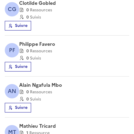
Clotilde Gobled
CG
0
Ressource
s
0
Suivi
s
Suivre
Philippe Favero
PF
0
Ressource
s
0
Suivi
s
Suivre
Alain Ngafula Mbo
AN
0
Ressource
s
0
Suivi
s
Suivre
Mathieu Tricard
MT
1
Ressource